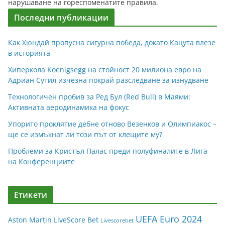
нарушаване на гореспоменатите правила.
Последни публикации
Как Хюндай пропусна сигурна победа, докато Кацута влезе
в историята
Хиперкола Koenigsegg на стойност 20 милиона евро на
Адриан Сутил изчезна покрай разследване за изнудване
Технологичен пробив за Ред Бул (Red Bull) в Маями:
Активната аеродинамика на фокус
Упорито проклятие дебне отново Везенков и Олимпиакос –
ще се измъкнат ли този път от клещите му?
Проблеми за Кристъл Палас преди полуфиналите в Лига
на Конференциите
Етикети
UEFA Euro 2024
Aston Martin
LiveScore Bet
Livescorebet