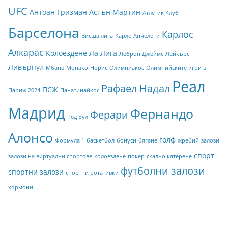
UFC
Антоан Гризман
Астън Мартин
Атлетик Клуб
Барселона
Карлос
Висша лига
Карло Анчелоти
Алкарас
Колоездене
Ла Лига
Леброн Джеймс
Лейкърс
Ливърпул
Мбапе
Монако
Норис
Олимпиакос
Олимпийските игри в
Реал
Рафаел Надал
ПСЖ
Париж 2024
Панатинайкос
Мадрид
Фернандо
Ферари
Ред Бул
Алонсо
голф
Формула 1
баскетбол
бонуси
бягане
жребий
залози
спорт
залози на виртуални спортове
колоездене
покер
скално катерене
футболни залози
спортни залози
спортни ротативки
хормони