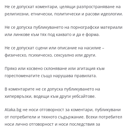
Не се допускат коментари, целящи разпространяване на
религиозни, етнически, политически и расови идеологии.
Не се допуска публикуването на порнографски материали
или линкове към тях под каквато и да е форма.
Не се допускат сцени или описание на насилие –
физическо, психическо, сексуално или други.
Пряко или косвено склоняване или агитация към
гореспоменатите също нарушава правилата.
В коментарите не се допуска публикуването на
хипервръзки, водещи към други уебсайтове.
Ataka.bg не носи отговорност за коментари, публикувани
от потребители и тяхното съдържание. Всеки потребител
носи лично отговорност и носи последствия за