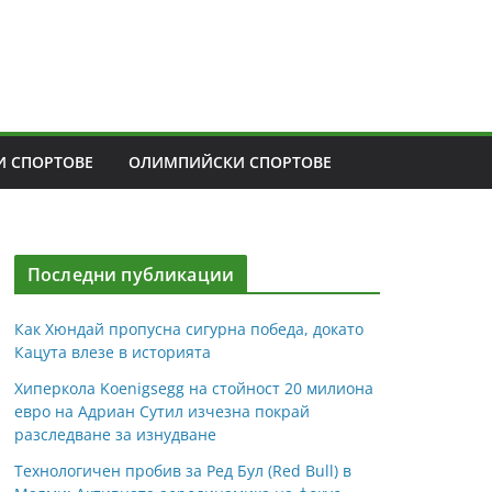
 СПОРТОВЕ
ОЛИМПИЙСКИ СПОРТОВЕ
Последни публикации
Как Хюндай пропусна сигурна победа, докато
Кацута влезе в историята
Хиперкола Koenigsegg на стойност 20 милиона
евро на Адриан Сутил изчезна покрай
разследване за изнудване
Технологичен пробив за Ред Бул (Red Bull) в