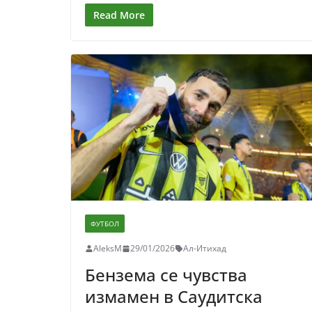
Read More
ФУТБОЛ
AleksM
29/01/2026
Ал-Итихад
Бензема се чувства
измамен в Саудитска