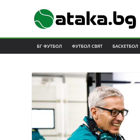
Skip
to
content
БГ ФУТБОЛ
ФУТБОЛ СВЯТ
БАСКЕТБОЛ