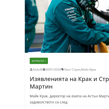
ФОРМУЛА 1
AleksM
30/01/2026
Ланс Строл
,
Майк Крак
Изявленията на Крак и Стр
Мартин
Майк Крак, директор на екипа на Астън Марти
задоволството си след