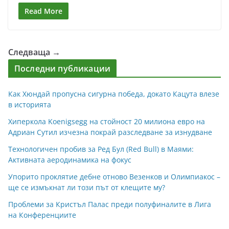
Read More
Следваща →
Последни публикации
Как Хюндай пропусна сигурна победа, докато Кацута влезе
в историята
Хиперкола Koenigsegg на стойност 20 милиона евро на
Адриан Сутил изчезна покрай разследване за изнудване
Технологичен пробив за Ред Бул (Red Bull) в Маями:
Активната аеродинамика на фокус
Упорито проклятие дебне отново Везенков и Олимпиакос –
ще се измъкнат ли този път от клещите му?
Проблеми за Кристъл Палас преди полуфиналите в Лига
на Конференциите