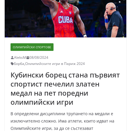
ОЛИМПИЙСКИ СПОРТОВЕ
AleksM
08/08/2024
Борба
,
Олимпийските игри в Париж 2024
Кубински борец стана първият
спортист печелил златен
медал на пет поредни
олимпийски игри
В определени дисциплини трупането на медали е
изключително сложно. Има атлети, които идват на
Олимпийските игри, за да се състезават