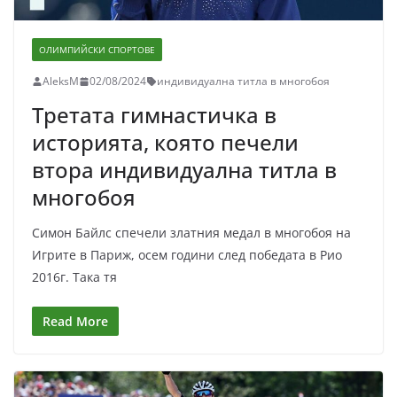
ОЛИМПИЙСКИ СПОРТОВЕ
AleksM
02/08/2024
индивидуална титла в многобоя
Третата гимнастичка в
историята, която печели
втора индивидуална титла в
многобоя
Симон Байлс спечели златния медал в многобоя на
Игрите в Париж, осем години след победата в Рио
2016г. Така тя
Read More