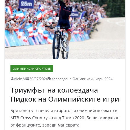
ОЛИМПИЙСКИ СПОРТОВЕ
AleksM
30/07/2024
Колоездене
,
Олимпийски игри 2024
Триумфът на колоездача
Пидкок на Олимпийските игри
Британецът спечели второто си олимпийско злато в
MTB Cross Country – след Токио 2020. Беше освиркван
от французите, заради маневрата