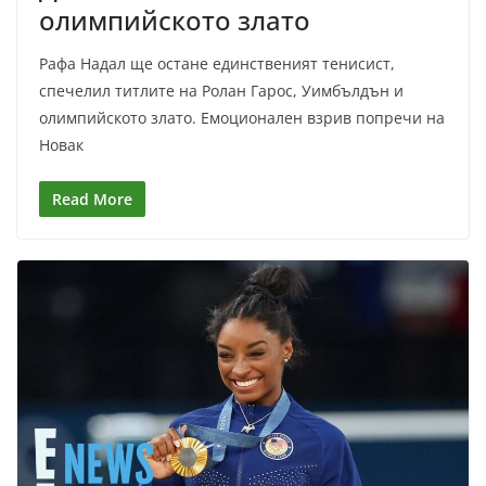
олимпийското злато
Рафа Надал ще остане единственият тенисист,
спечелил титлите на Ролан Гарос, Уимбълдън и
олимпийското злато. Емоционален взрив попречи на
Новак
Read More