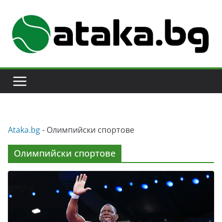
Skip
to
content
Аtaka.bg
-
Олимпийски спортове
Олимпийски спортове