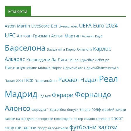
Етикети
UEFA Euro 2024
Aston Martin
LiveScore Bet
Livescorebet
UFC
Антоан Гризман
Астън Мартин
Атлетик Клуб
Барселона
Карлос
Висша лига
Карло Анчелоти
Алкарас
Колоездене
Ла Лига
Леброн Джеймс
Лейкърс
Ливърпул
Мбапе
Монако
Норис
Олимпиакос
Олимпийските игри в
Реал
Рафаел Надал
ПСЖ
Париж 2024
Панатинайкос
Мадрид
Фернандо
Ферари
Ред Бул
Алонсо
голф
Формула 1
баскетбол
бонуси
бягане
жребий
залози
спорт
залози на виртуални спортове
колоездене
покер
скално катерене
футболни залози
спортни залози
спортни ротативки