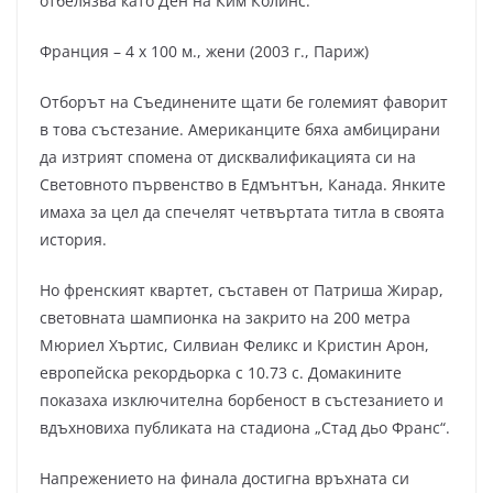
отбелязва като Ден на Ким Колинс.
Франция – 4 х 100 м., жени (2003 г., Париж)
Отборът на Съединените щати бе големият фаворит
в това състезание. Американците бяха амбицирани
да изтрият спомена от дисквалификацията си на
Световното първенство в Едмънтън, Канада. Янките
имаха за цел да спечелят четвъртата титла в своята
история.
Но френският квартет, съставен от Патриша Жирар,
световната шампионка на закрито на 200 метра
Мюриел Хъртис, Силвиан Феликс и Кристин Арон,
европейска рекордьорка с 10.73 с. Домакините
показаха изключителна борбеност в състезанието и
вдъхновиха публиката на стадиона „Стад дьо Франс“.
Напрежението на финала достигна връхната си