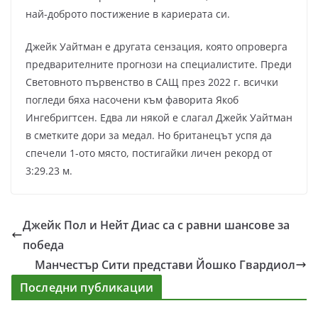
най-доброто постижение в кариерата си.
Джейк Уайтман е другата сензация, която опроверга
предварителните прогнози на специалистите. Преди
Световното първенство в САЩ през 2022 г. всички
погледи бяха насочени към фаворита Якоб
Ингебригтсен. Едва ли някой е слагал Джейк Уайтман
в сметките дори за медал. Но британецът успя да
спечели 1-ото място, постигайки личен рекорд от
3:29.23 м.
Джейк Пол и Нейт Диас са с равни шансове за
победа
Манчестър Сити представи Йошко Гвардиол
Последни публикации