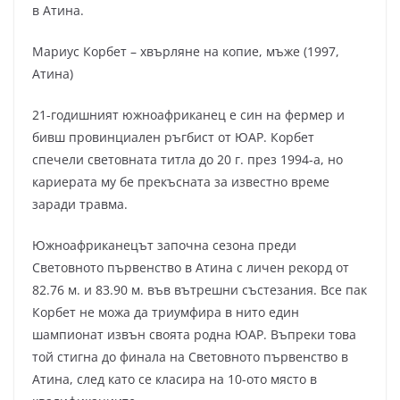
в Атина.
Мариус Корбет – хвърляне на копие, мъже (1997,
Атина)
21-годишният южноафриканец е син на фермер и
бивш провинциален ръгбист от ЮАР. Корбет
спечели световната титла до 20 г. през 1994-а, но
кариерата му бе прекъсната за известно време
заради травма.
Южноафриканецът започна сезона преди
Световното първенство в Атина с личен рекорд от
82.76 м. и 83.90 м. във вътрешни състезания. Все пак
Корбет не можа да триумфира в нито един
шампионат извън своята родна ЮАР. Въпреки това
той стигна до финала на Световното първенство в
Атина, след като се класира на 10-ото място в