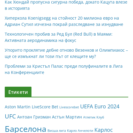
Как Хюндай пропусна сигурна победа, докато Кацута влезе
в историята
Хиперкола Koenigsegg на стойност 20 милиона евро на
Адриан Сутил изчезна покрай разследване за изнудване
Технологичен пробив за Ред Бул (Red Bull) в Маями:
Активната аеродинамика на фокус
Упорито проклятие дебне отново Везенков и Олимпиакос –
ще се измъкнат ли този път от клещите му?
Проблеми за Кристъл Палас преди полуфиналите в Лига
на Конференциите
Етикети
UEFA Euro 2024
Aston Martin
LiveScore Bet
Livescorebet
UFC
Антоан Гризман
Астън Мартин
Атлетик Клуб
Барселона
Карлос
Висша лига
Карло Анчелоти