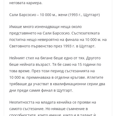
неговата кариера.
Сали Барсосио – 10 000 м., жени (1993 г., Щутгарт)
Имаше много изненадващи неща около
представянето на Сали Барсосио. Състезателката
постигна нещо невероятно на финала на 10 000 м. на
Световното първенство през 1993 г. в Щутгарт.
Нейният стил на бягане беше едно от тях. Другото
беше нейната възраст. Тя бе само на 15 години по
това време. През този период състезанията на
10 000 м. преминаваха в отделни кръгове. Атлетите
трябваше да участват в квалификационни серии два
дни преди самия финал в Щутгарт.
Неопитността на младата кенийка се прояви на
самото състезание. Но нямаше съмнение в
способностите, които имаше, както и в талант ѝ.