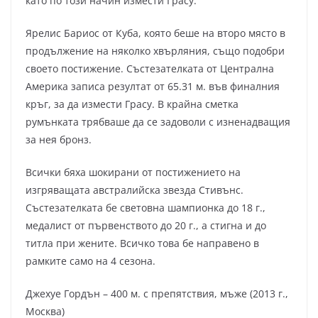
като по този начин измести Грасу.
Ярелис Бариос от Куба, която беше на второ място в
продължение на няколко хвърляния, също подобри
своето постижение. Състезателката от Централна
Америка записа резултат от 65.31 м. във финалния
кръг, за да измести Грасу. В крайна сметка
румънката трябваше да се задоволи с изненадващия
за нея бронз.
Всички бяха шокирани от постижението на
изгряващата австралийска звезда Стивънс.
Състезателката бе световна шампионка до 18 г.,
медалист от първенството до 20 г., а стигна и до
титла при жените. Всичко това бе направено в
рамките само на 4 сезона.
Джехуе Гордън – 400 м. с препятствия, мъже (2013 г.,
Москва)