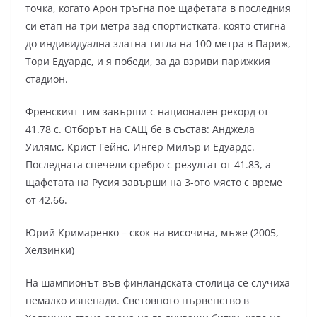
точка, когато Арон тръгна пое щафетата в последния
си етап на три метра зад спортистката, която стигна
до индивидуална златна титла на 100 метра в Париж,
Тори Едуардс, и я победи, за да взриви парижкия
стадион.
Френският тим завърши с национален рекорд от
41.78 с. Отборът на САЩ бе в състав: Анджела
Уилямс, Крист Гейнс, Ингер Милър и Едуардс.
Последната спечели сребро с резултат от 41.83, а
щафетата на Русия завърши на 3-ото място с време
от 42.66.
Юрий Кримаренко – скок на височина, мъже (2005,
Хелзинки)
На шампионът във финландската столица се случиха
немалко изненади. Световното първенство в