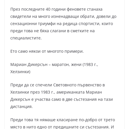
През последните 40 години феновете станаха
свидетели на много изненадващи обрати, довели до
сензационни триумфи на редица спортисти, които
преди това не бяха слагани в сметките на
специалистите.
Ето само някои от многото примери.
Мариан Дикерсън – маратон, жени (1983 г.,
Хелзинки)
Преди да се спечели Световното първенство в
Хелзинки през 1983 г., американката Мариан
Дикерсън е участва само в две състезания на тази
дистанция.
Преди това тя нямаше класиране по-добро от трето
място в нито едно от предишните си състезания. И