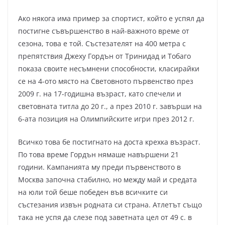
Ако някога има пример за спортист, който е успял да
постигне съвършенство в най-важното време от
сезона, това е той. Състезателят на 400 метра с
препятствия Джеху Гордън от Тринидад и Тобаго
показа своите несъмнени способности, класирайки
се на 4-ото място на Световното първенство през
2009 г. на 17-годишна възраст, като спечели и
световната титла до 20 г., а през 2010 г. завърши на
6-ата позиция на Олимпийските игри през 2012 г.
Всичко това бе постигнато на доста крехка възраст.
По това време Гордън нямаше навършени 21
години. Кампанията му преди първенството в
Москва започна стабилно, но между май и средата
на юли той беше победен във всичките си
състезания извън родната си страна. Атлетът също
така не успя да слезе под заветната цел от 49 с. в