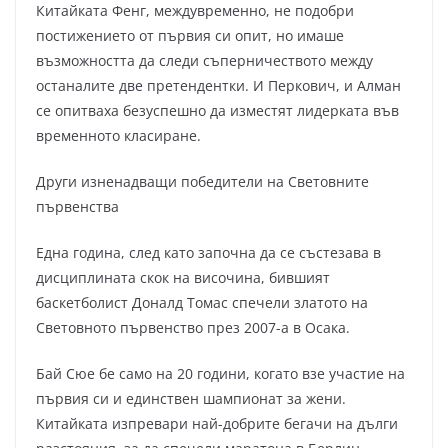
Китайката Фенг, междувременно, не подобри
постижението от първия си опит, но имаше
възможността да следи съперничеството между
останалите две претендентки. И Перкович, и Алман
се опитваха безуспешно да изместят лидерката във
временното класиране.
Други изненадващи победители на Световните
първенства
Една година, след като започна да се състезава в
дисциплината скок на височина, бившият
баскетболист Доналд Томас спечели златото на
Световното първенство през 2007-а в Осака.
Бай Сюе бе само на 20 години, когато взе участие на
първия си и единствен шампионат за жени.
Китайката изпревари най-добрите бегачи на дълги