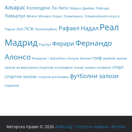
Алкарас
Колоездене
Ла Лига
Леброн Джеймс
Лейкърс
Ливърпул
Мбапе
Монако
Норис
Олимпиакос
Олимпийските игри в
Реал
Рафаел Надал
ПСЖ
Париж 2024
Панатинайкос
Мадрид
Фернандо
Ферари
Ред Бул
Алонсо
голф
Формула 1
баскетбол
бонуси
бягане
жребий
залози
спорт
залози на виртуални спортове
колоездене
покер
скално катерене
футболни залози
спортни залози
спортни ротативки
хормони
Авторско право © 2026
Ataka.bg: Спортни новини, Футбол