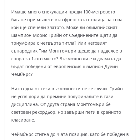
Имаше много спекулации преди 100-метровото
бягане при мъжете във френската столица за това
кой ще спечели златото. Може ли олимпийският
шампион Морис Грийн от Съединените щати да
триумфира с четвърта титла? Или неговият
сънародник Тим Монтгомъри щеше да надделее в
спора за 1-ото място? Възможно ли е и двамата да
бъдат победени от европейския шампион Дуейн
Чембърс?
Нито една от тези възможности не се случи. Грийн
не успя дори да премине полуфиналите в тази
дисциплина. От друга страна Монтгомъри бе
световен рекордьор, но завърши пети в крайното
класиране.
Чеймбърс стигна до 4-ата позиция, като бе победен в