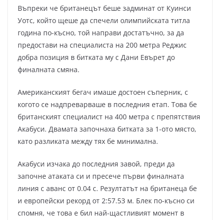
Въпреки че британецът беше задминат от Куинси
Уотс, който щеше да спечели олимпийската титла
година по-късно, той направи достатъчно, за да
предостави на специалиста на 200 метра Реджис
добра позиция в битката му с Дани Евърет до
финалната смяна.
Американският бегач имаше достоен съперник, с
когото се надпреварваше в последния етап. Това бе
британският специалист на 400 метра с препятствия
Акабуси. Двамата започнаха битката за 1-ото място,
като разликата между тях бе минимална.
Акабуси изчака до последния завой, преди да
започне атаката си и пресече първи финалната
линия с аванс от 0.04 с. Резултатът на британеца бе
и европейски рекорд от 2:57.53 м. Блек по-късно си
спомня, че това е бил най-щастливият момент в