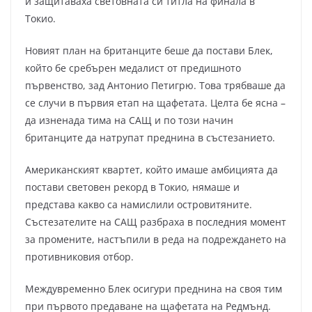
и защитаваха световната си титла на финала в
Токио.
Новият план на британците беше да постави Блек,
който бе сребърен медалист от предишното
първенство, зад Антонио Петигрю. Това трябваше да
се случи в първия етап на щафетата. Целта бе ясна –
да изненада тима на САЩ и по този начин
британците да натрупат преднина в състезанието.
Американският квартет, който имаше амбицията да
постави световен рекорд в Токио, нямаше и
представа какво са намислили островитяните.
Състезателите на САЩ разбраха в последния момент
за промените, настъпили в реда на подреждането на
противниковия отбор.
Междувременно Блек осигури преднина на своя тим
при първото предаване на щафетата на Редмънд.