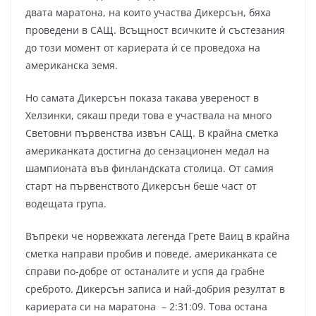
двата маратона, на които участва Дикерсън, бяха
проведени в САЩ. Всъщност всичките ѝ състезания
до този момент от кариерата ѝ се проведоха на
американска земя.
Но самата Дикерсън показа такава увереност в
Хелзинки, сякаш преди това е участвала на много
Световни първенства извън САЩ. В крайна сметка
американката достигна до сензационен медал на
шампионата във финландската столица. От самия
старт на първенството Дикерсън беше част от
водещата група.
Въпреки че норвежката легенда Грете Ваиц в крайна
сметка направи пробив и поведе, американката се
справи по-добре от останалите и успя да грабне
среброто. Дикерсън записа и най-добрия резултат в
кариерата си на маратона – 2:31:09. Това остана