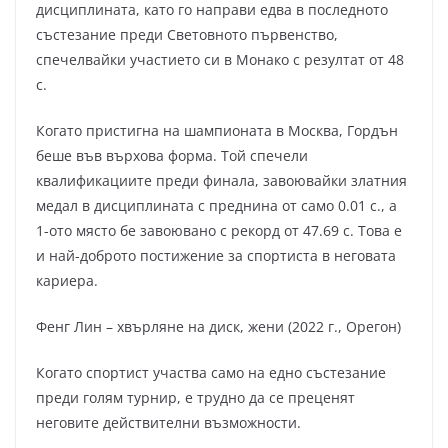
дисциплината, като го направи едва в последното
състезание преди Световното първенство,
спечелвайки участието си в Монако с резултат от 48
с.
Когато пристигна на шампионата в Москва, Гордън
беше във върхова форма. Той спечели
квалификациите преди финала, завоювайки златния
медал в дисциплината с преднина от само 0.01 с., а
1-ото място бе завоювано с рекорд от 47.69 с. Това е
и най-доброто постижение за спортиста в неговата
кариера.
Фенг Лин – хвърляне на диск, жени (2022 г., Орегон)
Когато спортист участва само на едно състезание
преди голям турнир, е трудно да се преценят
неговите действителни възможности.