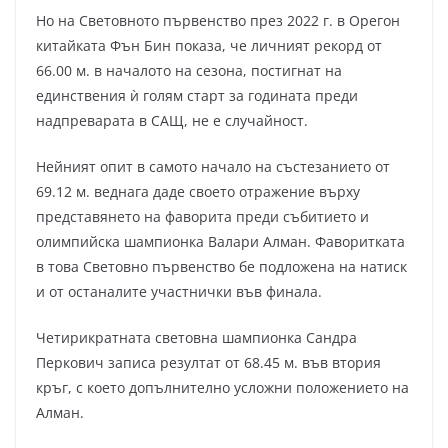
Но на Световното първенство през 2022 г. в Орегон
китайката Фън Бин показа, че личният рекорд от
66.00 м. в началото на сезона, постигнат на
единствения ѝ голям старт за годината преди
надпреварата в САЩ, не е случайност.
Нейният опит в самото начало на състезанието от
69.12 м. веднага даде своето отражение върху
представянето на фаворита преди събитието и
олимпийска шампионка Валари Алман. Фаворитката
в това Световно първенство бе подложена на натиск
и от останалите участнички във финала.
Четирикратната световна шампионка Сандра
Перкович записа резултат от 68.45 м. във втория
кръг, с което допълнително усложни положението на
Алман.