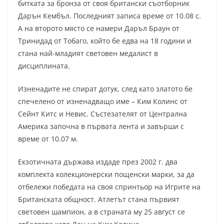
битката за бронза от своя британски съотборник
Дарън Кембъл. Последният записа време от 10.08 с.
А на второто място се намери Даръл Браун от
Тринидад от Тобаго, който бе едва на 18 години и
стана най-младият световен медалист в
дисциплината.
Изненадите не спират дотук, след като златото бе
спечелено от изненадващо име – Ким Колинс от
Сейнт Китс и Невис. Състезателят от Централна
Америка започна в първата лента и завърши с
време от 10.07 м.
Екзотичната държава издаде през 2002 г. два
комплекта колекционерски пощенски марки, за да
отбележи победата на своя спринтьор на Игрите на
Британската общност. Атлетът стана първият
световен шампион, а в страната му 25 август се