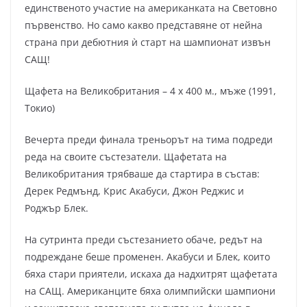
единственото участие на американката на Световно
първенство. Но само какво представяне от нейна
страна при дебютния ѝ старт на шампионат извън
САЩ!
Щафета на Великобритания – 4 x 400 м., мъже (1991,
Токио)
Вечерта преди финала треньорът на тима подреди
реда на своите състезатели. Щафетата на
Великобритания трябваше да стартира в състав:
Дерек Редмънд, Крис Акабуси, Джон Реджис и
Роджър Блек.
На сутринта преди състезанието обаче, редът на
подреждане беше променен. Акабуси и Блек, които
бяха стари приятели, искаха да надхитрят щафетата
на САЩ. Американците бяха олимпийски шампиони