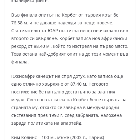
квалификациите.
Във финала опитът на Корбет от първия кръг бе
76.58 м. и не даваше надежди за нещо повече.
Състезателят от ЮАР постигна нещо неочаквано във
второто си хвърляне. Корбет записа нов африкански
рекорд от 88.40 м., който го изстреля на първо място.
Това остана най-добрият опит на до този момент във
финала.
Южноафриканецът не спря дотук, като записа още
едно отлично хвърляне от 87.40 м. Неговото
постижение бе напълно достатъчно за златния
медал. Световната титла на Корбет беше първата за
страната му, откакто се завърна в международни
състезания през 1992 г. след забраната, наложена
заради политиката на апартейд.
Ким Колинс – 100 м., мъже (2003 г., Париж)