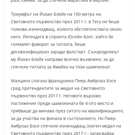
разстояния, за да спечели маратона в Берлин.
Триумфът на Йохан Блейк на 100 метра на
Световното първенство през 2011 г. в Тегу не беше
толкова изненадващ, колкото обстоятелствата около
него. Легендата в спринта Юсейн Болт, който бе
големият фаворит за титлата, беше
дисквалифициран заради фалстарт. Сънародникът
му Йохан Блейк направи всичко възможно, за да
спечели титлата за Ямайка на този шампионат.
Малцина слагаха французина Пиер-Амброаз Босе
сред претендентите за медал на Световното
първенство през 2017 г. Неговото върхово
постижение преди шампионата бе 4-ото място и
трябваше да минава през ситото на квалификациите,
за да участва на финала в състезанието. Но Пиер-
Амброаз Босе спечели изненадващ златен медал на
Световното първенство през 2017 г., записвайки