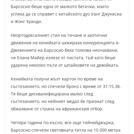
Барсосио беше една от малкото бегачки, които
успяха да се справят с китайското дуо Уанг Джунксиа
и Жонг Хуанди.
Неортодоксалният стил на тичане и хаотични
движения на кенийката шокираха конкуренцията ѝ.
Движенията на Барсосио бяха толкова неочаквани,
че Елана Майер излезе от пистата, тъй като беше
ударена няколко пъти от шпайковете на девойката.
Кенийката получи жълт картон по време на
състезанието, но спечели бронз с време от 31:15.38.
Тя беше дисквалифицирана малко след
състезанието, но нейният медал бе признат след
обжалване от страна на африканския отбор.
Четири години по-късно, все още тийнейджърка,
Барсосио спечели световната титла на 10 000 метра