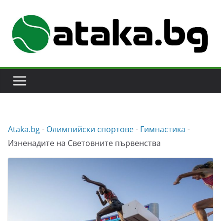
Skip
to
content
Аtaka.bg
-
Олимпийски спортове
-
Гимнастика
-
Изненадите на Световните първенства