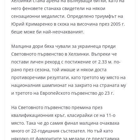
Хелзинки стана арена на вълнуващи битки, като на
него феновете станаха свидетели на някои
сензационни медалисти. Определено триумфът на
Юрий Кримаренко в скока на височина през 2005 г.
беше може би най-неочакваният.
Малцина дори бяха чували за украинеца преди
Световното първенство в Хелзинки. Въпреки че
постави личен рекорд с постижение от 2.33 м. по-
рано през сезона, той имаше и някои доста
противоречиви резултати, като третото му място на
националния шампионат на закрито на страната му
и третото на Европейското първенство до 23 г.
На Световното първенство премина през
квалификационния кръг, класирайки се на 11-о
място. Така че до самия финал малцина очакваха
много от 22-годишния състезател. Но тъй като
няколко от фаворитите за медали се представиха