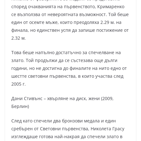
според очакванията на първенството, Кримаренко
се възползва от невероятната възможност. Той беше
един от осемте мъже, които преодоляха 2.29 м. на
финала, но единствен успя да запише постижение от
2.32 м.
Това беше напълно достатъчно за спечелване на
злато. Той продължи да се състезава още дълги
години, но не достигна до финалите на нито едно от
шестте световни първенства, в които участва след
2005 г.
Дани Стивънс – хвърляне на диск, жени (2009,
Берлин)
След като спечели два бронзови медала и един
сребърен от Световни първенства, Николета Грасу
изглеждаше готова най-накрая да спечели злато в