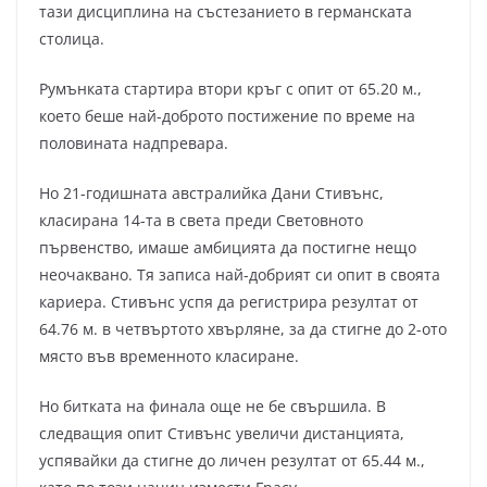
тази дисциплина на състезанието в германската
столица.
Румънката стартира втори кръг с опит от 65.20 м.,
което беше най-доброто постижение по време на
половината надпревара.
Но 21-годишната австралийка Дани Стивънс,
класирана 14-та в света преди Световното
първенство, имаше амбицията да постигне нещо
неочаквано. Тя записа най-добрият си опит в своята
кариера. Стивънс успя да регистрира резултат от
64.76 м. в четвъртото хвърляне, за да стигне до 2-ото
място във временното класиране.
Но битката на финала още не бе свършила. В
следващия опит Стивънс увеличи дистанцията,
успявайки да стигне до личен резултат от 65.44 м.,