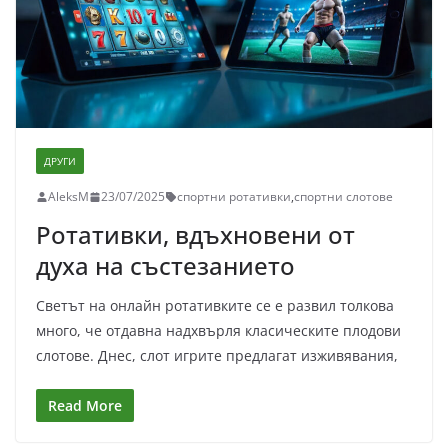
ДРУГИ
AleksM
23/07/2025
спортни ротативки
,
спортни слотове
Ротативки, вдъхновени от
духа на състезанието
Светът на онлайн ротативките се е развил толкова
много, че отдавна надхвърля класическите плодови
слотове. Днес, слот игрите предлагат изживявания,
Read More