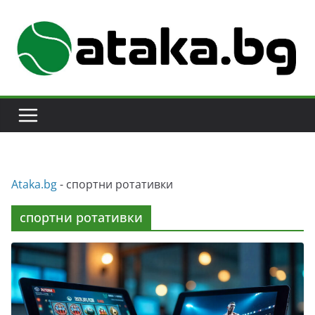
Skip
to
content
Аtaka.bg
-
спортни ротативки
спортни ротативки