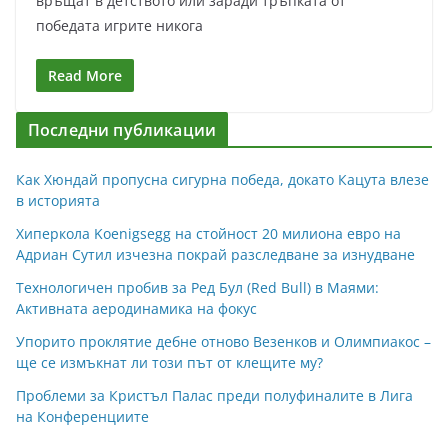
връщат в детството или заради тръпката от
победата игрите никога
Read More
Последни публикации
Как Хюндай пропусна сигурна победа, докато Кацута влезе
в историята
Хиперкола Koenigsegg на стойност 20 милиона евро на
Адриан Сутил изчезна покрай разследване за изнудване
Технологичен пробив за Ред Бул (Red Bull) в Маями:
Активната аеродинамика на фокус
Упорито проклятие дебне отново Везенков и Олимпиакос –
ще се измъкнат ли този път от клещите му?
Проблеми за Кристъл Палас преди полуфиналите в Лига
на Конференциите