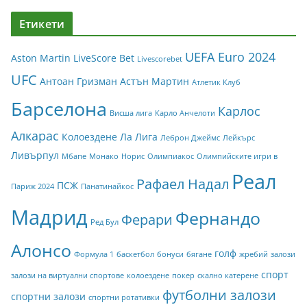
Етикети
UEFA Euro 2024
Aston Martin
LiveScore Bet
Livescorebet
UFC
Антоан Гризман
Астън Мартин
Атлетик Клуб
Барселона
Карлос
Висша лига
Карло Анчелоти
Алкарас
Колоездене
Ла Лига
Леброн Джеймс
Лейкърс
Ливърпул
Мбапе
Монако
Норис
Олимпиакос
Олимпийските игри в
Реал
Рафаел Надал
ПСЖ
Париж 2024
Панатинайкос
Мадрид
Фернандо
Ферари
Ред Бул
Алонсо
голф
Формула 1
баскетбол
бонуси
бягане
жребий
залози
спорт
залози на виртуални спортове
колоездене
покер
скално катерене
футболни залози
спортни залози
спортни ротативки