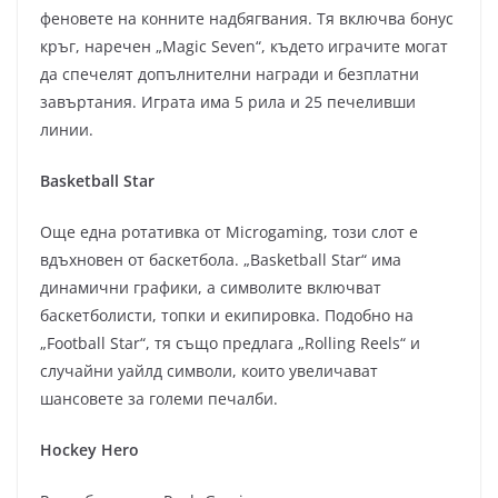
феновете на конните надбягвания. Тя включва бонус
кръг, наречен „Magic Seven“, където играчите могат
да спечелят допълнителни награди и безплатни
завъртания. Играта има 5 рила и 25 печеливши
линии.
Basketball Star
Още една ротативка от Microgaming, този слот е
вдъхновен от баскетбола. „Basketball Star“ има
динамични графики, а символите включват
баскетболисти, топки и екипировка. Подобно на
„Football Star“, тя също предлага „Rolling Reels“ и
случайни уайлд символи, които увеличават
шансовете за големи печалби.
Hockey Hero