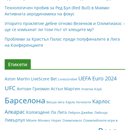
Технологичен пробив за Ред Бул (Red Bull) в Маями:
Активната аеродинамика на фокус
Упорито проклятие дебне отново Везенков и Олимпиакос –
ще се измъкнат ли този път от клещите му?
Проблеми за Кристъл Палас преди полуфиналите в Лига
на Конференциите
Етикети
UEFA Euro 2024
Aston Martin
LiveScore Bet
Livescorebet
UFC
Антоан Гризман
Астън Мартин
Атлетик Клуб
Барселона
Карлос
Висша лига
Карло Анчелоти
Алкарас
Колоездене
Ла Лига
Леброн Джеймс
Лейкърс
Ливърпул
Мбапе
Монако
Норис
Олимпиакос
Олимпийските игри в