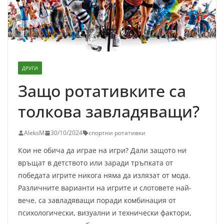
ДРУГИ
Защо ротативките са
толкова завладяващи?
AleksM
30/10/2024
спортни ротативки
Кои не обича да играе на игри? Дали защото ни
връщат в детството или заради тръпката от
победата игрите никога няма да излязат от мода.
Различните варианти на игрите и слотовете най-
вече, са завладяващи поради комбинация от
психологически, визуални и технически фактори,