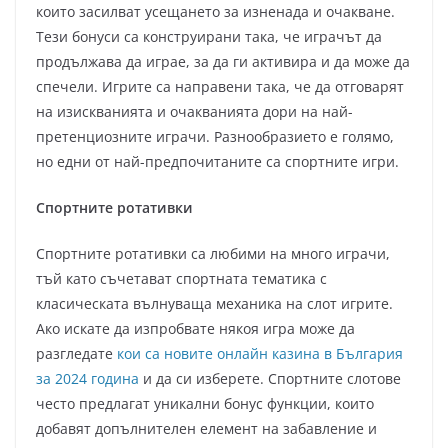
които засилват усещането за изненада и очакване.
Тези бонуси са конструирани така, че играчът да
продължава да играе, за да ги активира и да може да
спечели. Игрите са направени така, че да отговарят
на изискванията и очакванията дори на най-
претенциозните играчи. Разнообразието е голямо,
но едни от най-предпочитаните са спортните игри.
Спортните ротативки
Спортните ротативки са любими на много играчи,
тъй като съчетават спортната тематика с
класическата вълнуваща механика на слот игрите.
Ако искате да изпробвате някоя игра може да
разгледате
кои са новите онлайн казина в България
за 2024 година
и да си изберете. Спортните слотове
често предлагат уникални бонус функции, които
добавят допълнителен елемент на забавление и