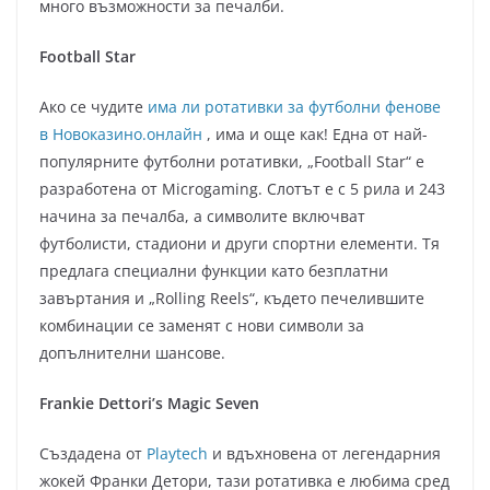
много възможности за печалби.
Football Star
Ако се чудите
има ли ротативки за футболни фенове
в Новоказино.онлайн
, има и още как! Една от най-
популярните футболни ротативки, „Football Star“ е
разработена от Microgaming. Слотът е с 5 рила и 243
начина за печалба, а символите включват
футболисти, стадиони и други спортни елементи. Тя
предлага специални функции като безплатни
завъртания и „Rolling Reels“, където печелившите
комбинации се заменят с нови символи за
допълнителни шансове.
Frankie Dettori’s Magic Seven
Създадена от
Playtech
и вдъхновена от легендарния
жокей Франки Детори, тази ротативка е любима сред