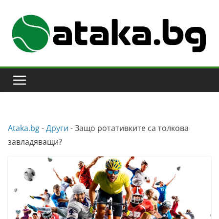
Skip
to
content
Аtaka.bg
-
Други
-
Защо ротативките са толкова
завладяващи?