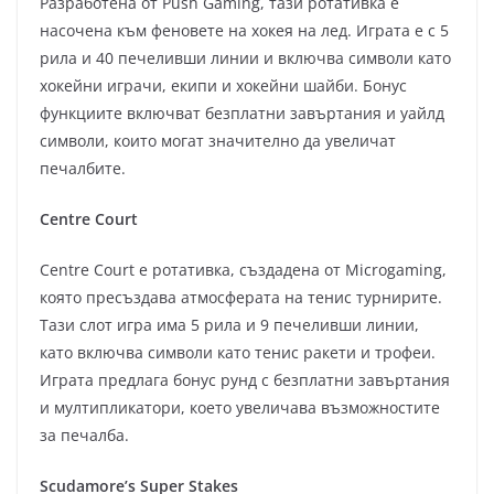
Разработена от Push Gaming, тази ротативка е
насочена към феновете на хокея на лед. Играта е с 5
рила и 40 печеливши линии и включва символи като
хокейни играчи, екипи и хокейни шайби. Бонус
функциите включват безплатни завъртания и уайлд
символи, които могат значително да увеличат
печалбите.
Centre Court
Centre Court е ротативка, създадена от Microgaming,
която пресъздава атмосферата на тенис турнирите.
Тази слот игра има 5 рила и 9 печеливши линии,
като включва символи като тенис ракети и трофеи.
Играта предлага бонус рунд с безплатни завъртания
и мултипликатори, което увеличава възможностите
за печалба.
Scudamore’s Super Stakes