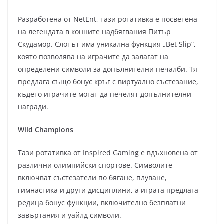
Разработена от NetEnt, тази ротативка е посветена
на легендата в конните надбягвания Питър
Скудaмор. Слотът има уникална функция „Bet Slip“,
която позволява на играчите да залагат на
определени символи за допълнителни печалби. Тя
предлага също бонус кръг с виртуално състезание,
където играчите могат да печелят допълнителни
награди.
Wild Champions
Тази ротативка от Inspired Gaming е вдъхновена от
различни олимпийски спортове. Символите
включват състезатели по бягане, плуване,
гимнастика и други дисциплини, а играта предлага
редица бонус функции, включително безплатни
завъртания и уайлд символи.