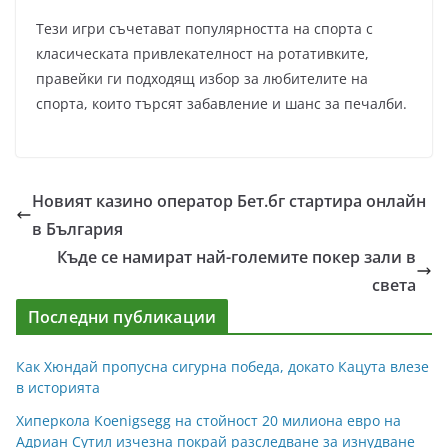
Тези игри съчетават популярността на спорта с
класическата привлекателност на ротативките,
правейки ги подходящ избор за любителите на
спорта, които търсят забавление и шанс за печалби.
Новият казино оператор Бет.бг стартира онлайн
в България
Къде се намират най-големите покер зали в
света
Последни публикации
Как Хюндай пропусна сигурна победа, докато Кацута влезе
в историята
Хиперкола Koenigsegg на стойност 20 милиона евро на
Адриан Сутил изчезна покрай разследване за изнудване