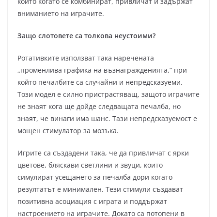
които когато се комбинират, привличат и задържат
вниманието на играчите.
Защо слотовете са толкова неустоими?
Ротативките използват така наречената
„променлива графика на възнагражденията,“ при
който печалбите са случайни и непредсказуеми.
Този модел е силно пристрастяващ, защото играчите
не знаят кога ще дойде следващата печалба, но
знаят, че винаги има шанс. Тази непредсказуемост е
мощен стимулатор за мозъка.
Игрите са създадени така, че да привличат с ярки
цветове, бляскави светлини и звуци, които
симулират усещането за печалба дори когато
резултатът е минимален. Тези стимули създават
позитивна асоциация с играта и поддържат
настроението на играчите. Докато са потопени в