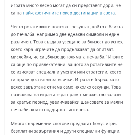
играта много лесно могат да си представят дори, че
са на
най-екзотичните покер дестинации в света
.
Често ротативките показват резултат, който е близък
до печалба, например две еднакви символи и един
различен. Това създава усещане за близост до успех,
което кара играчите да продължават да опитват,
мислейки, че са „близо до голямата печалба.“ Игрите
са още по-привлекателни, защото за ротативките не
се изискват специални умения или стратегии, което
ги прави достъпни за всички. Играта е бърза, като
всяко завъртане отнема само няколко секунди. Това
позволява на играчите да правят множество залози
за кратък период, увеличавайки шансовете за малки
печалби, които поддържат интереса.
Много съвременни слотове предлагат бонус игри,
безплатни завъртания и други специални функции,