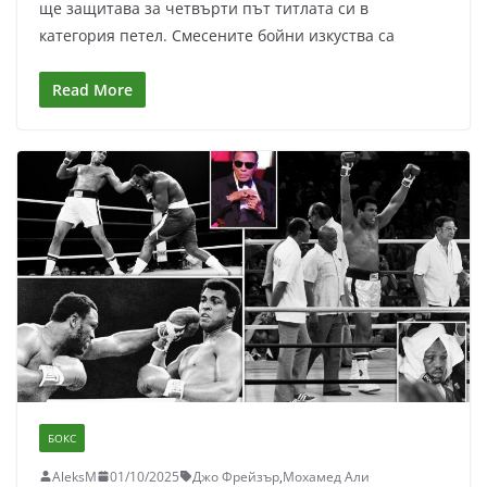
ще защитава за четвърти път титлата си в
категория петел. Смесените бойни изкуства са
Read More
БОКС
AleksM
01/10/2025
Джо Фрейзър
,
Мохамед Али