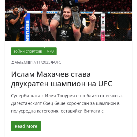
БОЙНИ СПОРТОВЕ
ММА
AleksM
17/11/2025
UFC
Ислам Махачев става
двукратен шампион на UFC
Супербитката с Илия Топурия е по-близо от всякога.
Дагестанският боец беше коронясан за шампион в
полусредна категория, оставяйки битката с
Read More