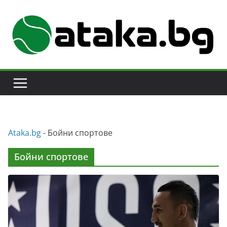
Skip
to
content
Аtaka.bg
-
Бойни спортове
Бойни спортове