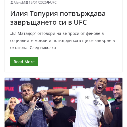
AleksM
19/01/2026
UFC
Илия Топурия потвърждава
завръщането си в UFC
„Ел Матадор“ отговори на въпроси от фенове в
социалните мрежи и потвърди кога ще се завърне в
октагона. След няколко
Read More