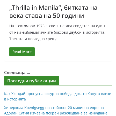
„Thrilla in Manila“, битката на
века става на 50 години
На 1 октомври 1975 г. светът става свидетел на един
от най-емблематичните боксови двубои в историята.
Третата и последна среща
Read More
Следваща →
Последни публикации
Как Хюндай пропусна сигурна победа, докато Кацута влезе
в историята
Хиперкола Koenigsegg на стойност 20 милиона евро на
Адриан Сутил изчезна покрай разследване за изнудване