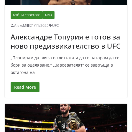
БОЙНИ СПОРТОВЕ
ММА
AleksM
21/11/2025
UFC
Александре Топурия е готов за
ново предизвикателство в UFC
„Планирам да вляза в клетката и да го накарам да се
бори за оцеляване.“ „Завоевателят“ се завръща в
октагона на
Read More