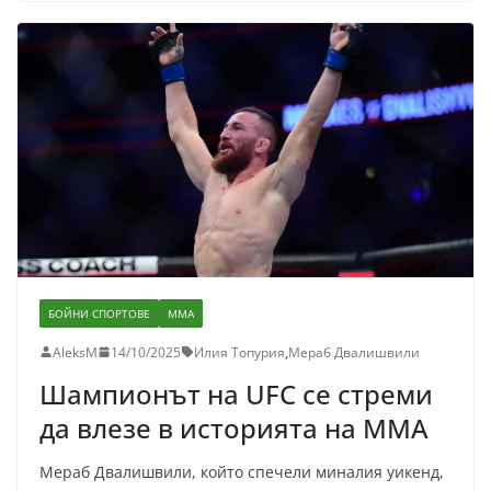
БОЙНИ СПОРТОВЕ
ММА
AleksM
14/10/2025
Илия Топурия
,
Мераб Двалишвили
Шампионът на UFC се стреми
да влезе в историята на MMA
Мераб Двалишвили, който спечели миналия уикенд,