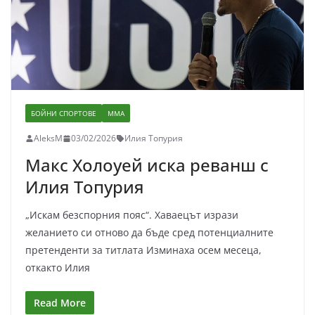
БОЙНИ СПОРТОВЕ
ММА
AleksM
03/02/2026
Илия Топурия
Макс Холоуей иска реванш с
Илия Топурия
„Искам безспорния пояс“. Хаваецът изрази
желанието си отново да бъде сред потенциалните
претенденти за титлата Изминаха осем месеца,
откакто Илия
Read More