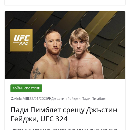
БОЙНИ СПОРТОВЕ
AleksM
22/01/2026
Джъстин Гейджи
,
Пади Пимблет
Пади Пимблет срещу Джъстин
Гейджи, UFC 324