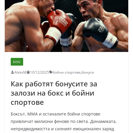
БОКС
AleksM
10/12/2025
бойни спортове
,
бонуси
Как работят бонусите за
залози на бокс и бойни
спортове
Боксът, ММА и останалите бойни спортове
привличат милиони фенове по света. Динамиката,
непредвидимостта и силният емоционален заряд