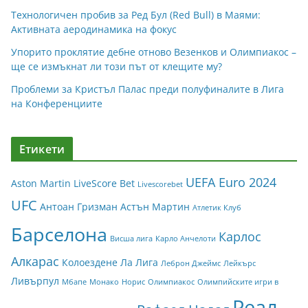
Технологичен пробив за Ред Бул (Red Bull) в Маями:
Активната аеродинамика на фокус
Упорито проклятие дебне отново Везенков и Олимпиакос –
ще се измъкнат ли този път от клещите му?
Проблеми за Кристъл Палас преди полуфиналите в Лига
на Конференциите
Етикети
UEFA Euro 2024
Aston Martin
LiveScore Bet
Livescorebet
UFC
Антоан Гризман
Астън Мартин
Атлетик Клуб
Барселона
Карлос
Висша лига
Карло Анчелоти
Алкарас
Колоездене
Ла Лига
Леброн Джеймс
Лейкърс
Ливърпул
Мбапе
Монако
Норис
Олимпиакос
Олимпийските игри в
Реал