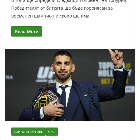
Бтката ще определи следващия опонент на Топурия.
Победителят от битката ще бъде коронясан за
временен шампион и скоро ще има
Read More
БОЙНИ СПОРТОВЕ
ММА