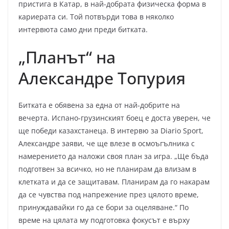
пристига в Катар, в най-добрата физическа форма в
кариерата си. Той потвърди това в няколко
интервюта само дни преди битката.
„Планът“ на
Александре Топурия
Битката е обявена за една от най-добрите на
вечерта. Испано-грузинският боец е доста уверен, че
ще победи казахстанеца. В интервю за Diario Sport,
Александре заяви, че ще влезе в осмоъгълника с
намерението да наложи своя план за игра. „Ще бъда
подготвен за всичко, но не планирам да влизам в
клетката и да се защитавам. Планирам да го накарам
да се чувства под напрежение през цялото време,
принуждавайки го да се бори за оцеляване.“ По
време на цялата му подготовка фокусът е върху