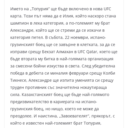
Името на „Топурия“ ще бъде включено в нова UFC
карта. Този път няма да е Илия, който наскоро стана
шампион в лека категория, а по-големият му брат
Александре, който ще се стреми да се изкачи в
категория петел. В събота, 22 ноември, испано-
грузинският боец ще се завърне в клетката, за да се
изправи срещу Бекзат Алмахан в UFC Qatar, което ще
бъде втората му битка в най-голямата организация
за смесени бойни изкуства в света. След убедителна
победа в дебюта си миналия февруари срещу Колби
Тикнесе, Александре ще изпита уменията си срещу
труден противник със значителна нокаутираща
сила. Казахстанският боец ще бъде най-голямото
предизвикателство в кариерата на испано-
грузинския боец, но нищо, което не може да
преодолее. И наистина, „Завоевателят“, прякорът, с
който е известен най-големият брат Топурия,