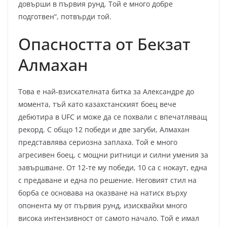
довърши в първия рунд. Той е много добре
подготвен“, потвърди той.
Опасността от Бекзат
Алмахан
Това е най-взискателната битка за Александре до
момента, тъй като казахстанският боец вече
дебютира в UFC и може да се похвали с впечатляващ
рекорд. С общо 12 победи и две загуби, Алмахан
представлява сериозна заплаха. Той е много
агресивен боец, с мощни ритници и силни умения за
завършване. От 12-те му победи, 10 са с нокаут, една
с предаване и една по решение. Неговият стил на
борба се основава на оказване на натиск върху
опонента му от първия рунд, изисквайки много
висока интензивност от самото начало. Той е имал