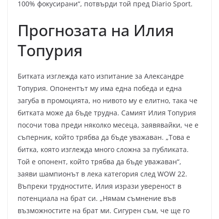
100% фокусирани“, потвърди той пред Diario Sport.
Прогнозата на Илия
Топурия
Битката изглежда като изпитание за Александре
Топурия. Опонентът му има една победа и една
загуба в промоцията, но нивото му е елитно, така че
битката може да бъде трудна. Самият Илия Топурия
посочи това преди няколко месеца, заявявайки, че е
съперник, който трябва да бъде уважаван. „Това е
битка, която изглежда много сложна за публиката.
Той е опонент, който трябва да бъде уважаван“,
заяви шампионът в лека категория след WOW 22.
Въпреки трудностите, Илия изрази увереност в
потенциала на брат си. „Нямам съмнение във
възможностите на брат ми. Сигурен съм, че ще го