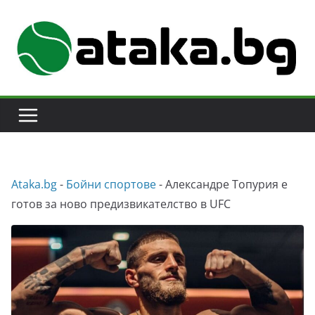
Skip
to
content
Аtaka.bg
-
Бойни спортове
-
Александре Топурия е
готов за ново предизвикателство в UFC