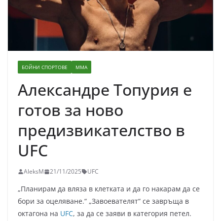
БОЙНИ СПОРТОВЕ
ММА
Александре Топурия е
готов за ново
предизвикателство в
UFC
AleksM
21/11/2025
UFC
„Планирам да вляза в клетката и да го накарам да се
бори за оцеляване.“ „Завоевателят“ се завръща в
октагона на
UFC
, за да се заяви в категория петел.