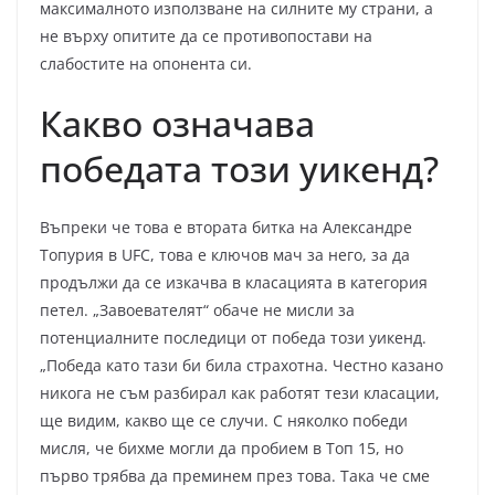
максималното използване на силните му страни, а
не върху опитите да се противопостави на
слабостите на опонента си.
Какво означава
победата този уикенд?
Въпреки че това е втората битка на Александре
Топурия в UFC, това е ключов мач за него, за да
продължи да се изкачва в класацията в категория
петел. „Завоевателят“ обаче не мисли за
потенциалните последици от победа този уикенд.
„Победа като тази би била страхотна. Честно казано
никога не съм разбирал как работят тези класации,
ще видим, какво ще се случи. С няколко победи
мисля, че бихме могли да пробием в Топ 15, но
първо трябва да преминем през това. Така че сме