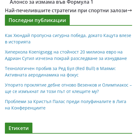
Алонсо за измама във Формула 1
Най-печелившите стратегии при спортни залози
Последни публикации
Как Хюндай пропусна сигурна победа, докато Кацута влезе
в историята
Хиперкола Koenigsegg на стойност 20 милиона евро на
Адриан Сутил изчезна покрай разследване за изнудване
Технологичен пробив за Ред Бул (Red Bull) в Маями:
Активната аеродинамика на фокус
Упорито проклятие дебне отново Везенков и Олимпиакос –
ще се измъкнат ли този път от клещите му?
Проблеми за Кристъл Палас преди полуфиналите в Лига
на Конференциите
Етикети