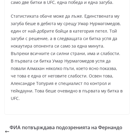
само две битки в UFC, една победа и една загуба.
Статистиката обаче може да лъже. Единствената му
загуба беше в дебюта му срещу Умар Нурмагомедов,
един от най-добрите бойци в категория петел. Той
загуби с решение, а в следващата си битка успя да
нокаутира опонента си само за една минута.
Въпреки всичките си силни страни, има и слабости.
В първата си битка Умар Нурмагомедов успя да
повали Алмахан няколко пъти, което ясно показва,
че това е една от неговите слабости. Освен това,
Александре Топурия е специалист по контрол и
тейкдауни. Това беше очевидно в първата му битка в
UFC.
ФИА потвърждава подозренията на Фернандо