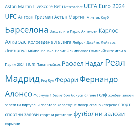
UEFA Euro 2024
Aston Martin
LiveScore Bet
Livescorebet
UFC
Антоан Гризман
Астън Мартин
Атлетик Клуб
Барселона
Карлос
Висша лига
Карло Анчелоти
Алкарас
Колоездене
Ла Лига
Леброн Джеймс
Лейкърс
Ливърпул
Мбапе
Монако
Норис
Олимпиакос
Олимпийските игри в
Реал
Рафаел Надал
ПСЖ
Париж 2024
Панатинайкос
Мадрид
Фернандо
Ферари
Ред Бул
Алонсо
голф
Формула 1
баскетбол
бонуси
бягане
жребий
залози
спорт
залози на виртуални спортове
колоездене
покер
скално катерене
футболни залози
спортни залози
спортни ротативки
хормони