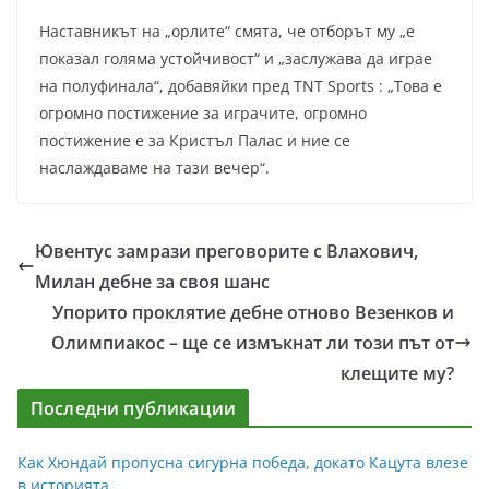
Наставникът на „орлите“ смята, че отборът му „е
показал голяма устойчивост“ и „заслужава да играе
на полуфинала“, добавяйки пред TNT Sports : „Това е
огромно постижение за играчите, огромно
постижение е за Кристъл Палас и ние се
наслаждаваме на тази вечер“.
Ювентус замрази преговорите с Влахович,
Милан дебне за своя шанс
Упорито проклятие дебне отново Везенков и
Олимпиакос – ще се измъкнат ли този път от
клещите му?
Последни публикации
Как Хюндай пропусна сигурна победа, докато Кацута влезе
в историята