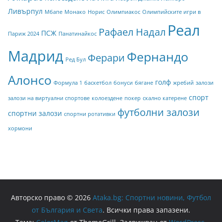
Ливърпул
Мбапе
Монако
Норис
Олимпиакос
Олимпийските игри в
Реал
Рафаел Надал
ПСЖ
Париж 2024
Панатинайкос
Мадрид
Фернандо
Ферари
Ред Бул
Алонсо
голф
Формула 1
баскетбол
бонуси
бягане
жребий
залози
спорт
залози на виртуални спортове
колоездене
покер
скално катерене
футболни залози
спортни залози
спортни ротативки
хормони
Авторско право © 2026
Ataka.bg: Спортни новини, Футбол
от България и Света
. Всички права запазени.