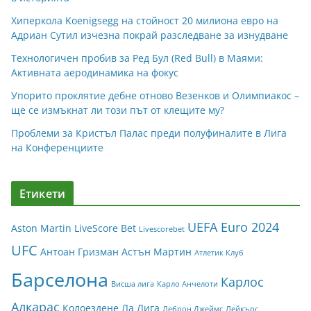
Хиперкола Koenigsegg на стойност 20 милиона евро на
Адриан Сутил изчезна покрай разследване за изнудване
Технологичен пробив за Ред Бул (Red Bull) в Маями:
Активната аеродинамика на фокус
Упорито проклятие дебне отново Везенков и Олимпиакос –
ще се измъкнат ли този път от клещите му?
Проблеми за Кристъл Палас преди полуфиналите в Лига
на Конференциите
Етикети
UEFA Euro 2024
Aston Martin
LiveScore Bet
Livescorebet
UFC
Антоан Гризман
Астън Мартин
Атлетик Клуб
Барселона
Карлос
Висша лига
Карло Анчелоти
Алкарас
Колоездене
Ла Лига
Леброн Джеймс
Лейкърс