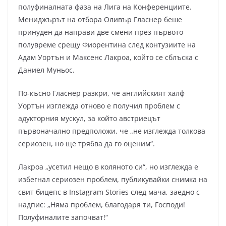
полуфиналната фаза на Лига на Конференциите.
Мениджърът на отбора Оливър Гласнер беше
принуден да направи две смени през първото
полувреме срещу Фиорентина след контузиите на
Адам Уортън и Максенс Лакроа, който се сблъска с
Даниел Муньос.
По-късно Гласнер разкри, че английският халф
Уортън изглежда отново е получил проблем с
адукторния мускул, за който австриецът
първоначално предположи, че „не изглежда толкова
сериозен, но ще трябва да го оценим“.
Лакроа „усетил нещо в коляното си“, но изглежда е
избегнал сериозен проблем, публикувайки снимка на
свит бицепс в Instagram Stories след мача, заедно с
надпис: „Няма проблем, благодаря ти, Господи!
Полуфиналите започват!“