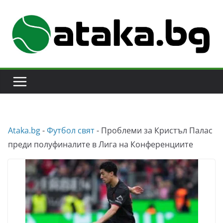
Skip
to
content
Аtaka.bg
-
Футбол свят
-
Проблеми за Кристъл Палас
преди полуфиналите в Лига на Конференциите