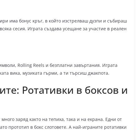
ири има бонус кръг, в който изстрелваш дузпи и събираш
сяка сесия. Играта създава усещане за участие в реален
имволи, Rolling Reels и безплатни завъртания. Играта
ката вика, музиката гърми, а ти търсиш джакпота.
ите: Ротативки в боксов и
много заряд както на тепиха, така и на екрана. Едни от
ато прототип в бокс слотовете. А най-играните ротативки