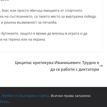
, бокс или просто обичаш емоцията от спортното
а на състезанието, са твоето място за виртуална победа.
 и реална възможност за печалба.
 бутонките, защото е време да влезеш в играта и да
и на терена или на екрана.
Циципас критикува Иванишевич: Трудно е
да се работи с диктатори
, Футбол от България и Света
. Всички права запазени.
Press
.