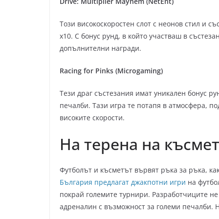
Drive: Multiplier Mayhem (NetEnt)
Този високоскоростен слот с неонов стил и съ
х10. С бонус рунд, в който участваш в състез
допълнителни награди.
Racing for Pinks (Microgaming)
Тези драг състезания имат уникален бонус ру
печалби. Тази игра те потапя в атмосфера, по
високите скорости.
На терена на късме
Футболът и късметът вървят ръка за ръка, какт
България предлагат джакпотни игри
на футбол
покрай големите турнири. Разработчиците не 
адреналин с възможност за големи печалби. 