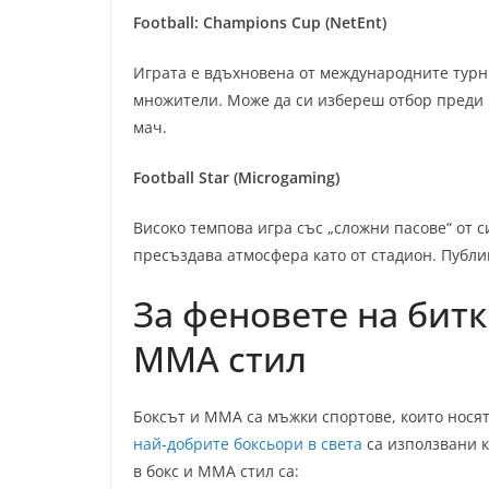
Football: Champions Cup (NetEnt)
Играта е вдъхновена от международните турн
множители. Може да си избереш отбор преди в
мач.
Football Star (Microgaming)
Високо темпова игра със „сложни пасове“ от с
пресъздава атмосфера като от стадион. Публи
За феновете на битк
MMA стил
Боксът и ММА са мъжки спортове, които носят 
най-добрите боксьори в света
са използвани к
в бокс и ММА стил са: