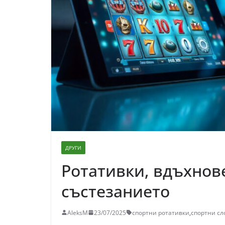
ДРУГИ
Ротативки, вдъхнове
състезанието
AleksM
23/07/2025
спортни ротативки
,
спортни сл