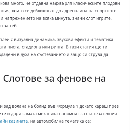
лкова много, че отдавна надхвърля класическите плодови
вания, които се доближават до адреналина на спортното
 и напрежението на всяка минута, значи слот игрите,
о за теб.
лей с визуална динамика, звукови ефекти и тематика,
та писта, стадиона или ринга. В тази статия ще ти
дадени в духа на състезанието и защо си струва да
: Слотове за фенове на
е
и зад волана на болид във Формула 1 докато караш през
ите и дори самата механика напомнят за състезателния
лайн казината
, на автомобилна тематика са: