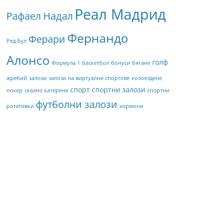
Реал Мадрид
Рафаел Надал
Фернандо
Ферари
Ред Бул
Алонсо
голф
Формула 1
баскетбол
бонуси
бягане
жребий
залози
залози на виртуални спортове
колоездене
спорт
спортни залози
покер
скално катерене
спортни
футболни залози
ротативки
хормони