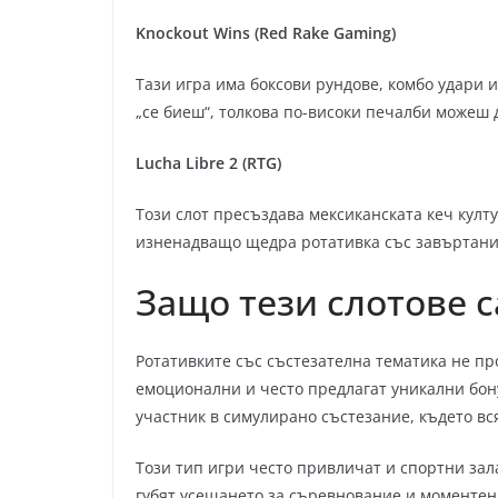
Knockout Wins (Red Rake Gaming)
Тази игра има боксови рундове, комбо удари 
„се биеш“, толкова по-високи печалби можеш 
Lucha Libre 2 (RTG)
Този слот пресъздава мексиканската кеч култу
изненадващо щедра ротативка със завъртания
Защо тези слотове 
Ротативките със състезателна тематика не пр
емоционални и често предлагат уникални бону
участник в симулирано състезание, където вся
Този тип игри често привличат и спортни зал
губят усещането за съревнование и моментен