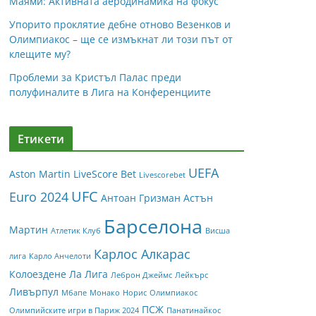
Маями: Активната аеродинамика на фокус
Упорито проклятие дебне отново Везенков и
Олимпиакос – ще се измъкнат ли този път от
клещите му?
Проблеми за Кристъл Палас преди
полуфиналите в Лига на Конференциите
Етикети
UEFA
Aston Martin
LiveScore Bet
Livescorebet
UFC
Euro 2024
Антоан Гризман
Астън
Барселона
Мартин
Атлетик Клуб
Висша
Карлос Алкарас
лига
Карло Анчелоти
Колоездене
Ла Лига
Леброн Джеймс
Лейкърс
Ливърпул
Мбапе
Монако
Норис
Олимпиакос
ПСЖ
Олимпийските игри в Париж 2024
Панатинайкос