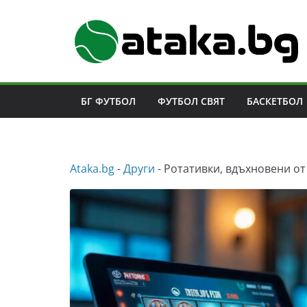
Skip
to
content
БГ ФУТБОЛ
ФУТБОЛ СВЯТ
БАСКЕТБОЛ
Аtaka.bg
-
Други
-
Ротативки, вдъхновени от