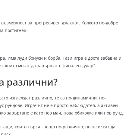
и възможност за прогресивен джакпот. Колкото по-добре
да постигнеш.
ра. Има луди бонуси и борба. Тази игра е доста забавна и
, които могат да завършат с финален „удар“.
са различни?
осто изглеждат различно, те са по-динамични, по-
с рундове. Играчът не е просто наблюдател, а активен
ко завъртане е като нов мач, нова обиколка или нов рунд.
агащи, които търсят нещо по-различно, но не искат да
 риск.