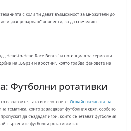
стезанията с коли ти дават възможност за множители до
ание и „изпреварваш“ опоненти, за да спечелиш
нд „Head-to-Head Race Bonus“ и потенциал за сериозни
добна на „Бързи и яростни“, която грабва феновете на
та: Футболни ротативки
о в залозите, така и в слотовете.
Онлайн казината на
на тематика, които завладяват футболния свят, особено
пропускат да създадат игри, които съчетават футболния
Най-търсените футболни ротативки са: