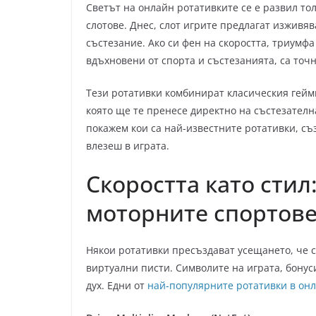
Светът на онлайн ротативките се е развил то
слотове. Днес, слот игрите предлагат изживя
състезание. Ако си фен на скоростта, триумфа
вдъхновени от спорта и състезанията, са точн
Тези ротативки комбинират класическия геймп
която ще те пренесе директно на състезателна
покажем кои са най-известните ротативки, съз
влезеш в играта.
Скоростта като стил
моторните спортов
Някои ротативки пресъздават усещането, че с
виртуални писти. Символите на играта, бонус
дух. Едни от
най-популярните ротативки в он