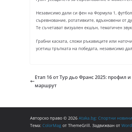
Независимо дали си фен на Формула 1, футбол
съревнование, ротативките, вдъхновени от дух
Те съчетават визуален екшън, тематичен звук
Грабни каската, сложи ръкавиците или наточи
усетиш тръпката на победата, независимо дал
Етап 16 от Тур дьо Франс 2025: профил и
маршрут
Авторско право © 2026
Ataka.bg: Спортни новини
Тема:
ColorMag
от ThemeGrill. Задвижван от
Word