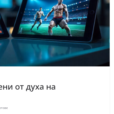
ни от духа на
отове