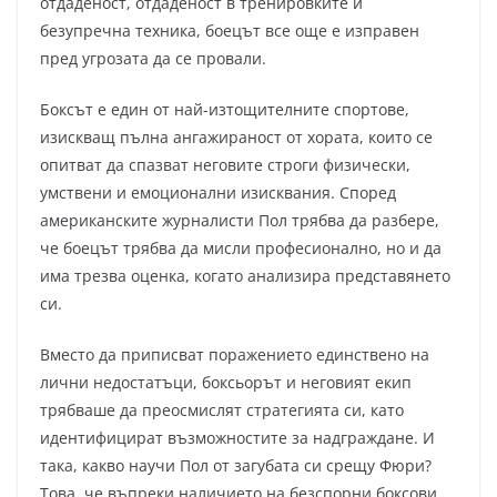
отдаденост, отдаденост в тренировките и
безупречна техника, боецът все още е изправен
пред угрозата да се провали.
Боксът е един от най-изтощителните спортове,
изискващ пълна ангажираност от хората, които се
опитват да спазват неговите строги физически,
умствени и емоционални изисквания. Според
американските журналисти Пол трябва да разбере,
че боецът трябва да мисли професионално, но и да
има трезва оценка, когато анализира представянето
си.
Вместо да приписват поражението единствено на
лични недостатъци, боксьорът и неговият екип
трябваше да преосмислят стратегията си, като
идентифицират възможностите за надграждане. И
така, какво научи Пол от загубата си срещу Фюри?
Това, че въпреки наличието на безспорни боксови