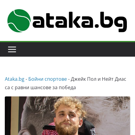
Skip
to
content
Аtaka.bg
-
Бойни спортове
-
Джейк Пол и Нейт Диас
са с равни шансове за победа