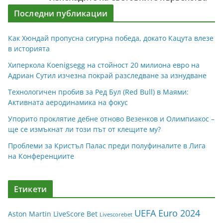
Последни публикации
Как Хюндай пропусна сигурна победа, докато Кацута влезе
в историята
Хиперкола Koenigsegg на стойност 20 милиона евро на
Адриан Сутил изчезна покрай разследване за изнудване
Технологичен пробив за Ред Бул (Red Bull) в Маями:
Активната аеродинамика на фокус
Упорито проклятие дебне отново Везенков и Олимпиакос –
ще се измъкнат ли този път от клещите му?
Проблеми за Кристъл Палас преди полуфиналите в Лига
на Конференциите
Етикети
UEFA Euro 2024
Aston Martin
LiveScore Bet
Livescorebet