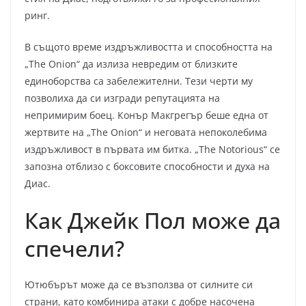
ринг.
В същото време издръжливостта и способността на
„The Onion“ да излиза невредим от близките
единоборства са забележителни. Тези черти му
позволиха да си изгради репутацията на
непримирим боец. Конър Макгрегър беше една от
жертвите на „The Onion“ и неговата непоколебима
издръжливост в първата им битка. „The Notorious“ се
запозна отблизо с боксовите способности и духа на
Диас.
Как Джейк Пол може да
спечели?
Ютюбърът може да се възползва от силните си
страни, като комбинира атаки с добре насочена