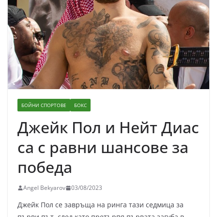
БОЙНИ СПОРТОВЕ
БОКС
Джейк Пол и Нейт Диас
са с равни шансове за
победа
Angel Bekyarov
03/08/2023
Джейк Пол се завръща на ринга тази седмица за
първи път, след като претърпя първата загуба в