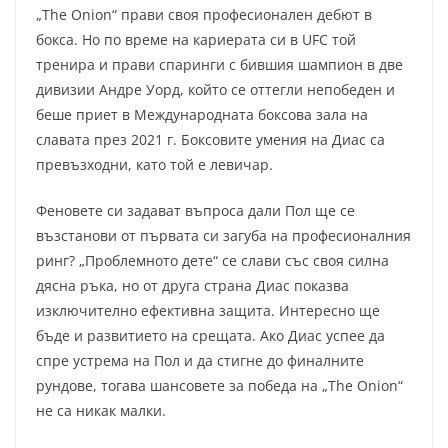
„The Onion“ прави своя професионален дебют в
бокса. Но по време на кариерата си в UFC той
тренира и прави спаринги с бившия шампион в две
дивизии Андре Уорд, който се оттегли непобеден и
беше приет в Международната боксова зала на
славата през 2021 г. Боксовите умения на Диас са
превъзходни, като той е левичар.
Феновете си задават въпроса дали Пол ще се
възстанови от първата си загуба на професионалния
ринг? „Проблемното дете“ се слави със своя силна
дясна ръка, но от друга страна Диас показва
изключително ефективна защита. Интересно ще
бъде и развитието на срещата. Ако Диас успее да
спре устрема на Пол и да стигне до финалните
рундове, тогава шансовете за победа на „The Onion“
не са никак малки.