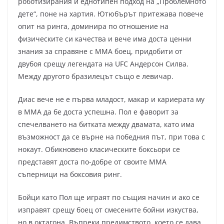
роботизирания и еднотипен подход на „Проблемното
дете“, поне на хартия. Ютюбърът притежава повече
опит на ринга, доминира по отношение на
физическите си качества и вече има доста ценни
знания за справяне с ММА боец, придобити от
двубоя срещу легендата на UFC Андерсон Силва.
Между другото бразилецът също е левичар.
Диас вече не е първа младост, макар и кариерата му
в ММА да бе доста успешна. Пол е фаворит за
спечелването на битката между двамата, като има
възможност да се върне на победния път, при това с
нокаут. Обикновено класическите боксьори се
представят доста по-добре от своите ММА
съперници на боксовия ринг.
Бойци като Пол ще играят по същия начин и ако се
изправят срещу боец от смесените бойни изкуства,
но в октагона. Въпреки предимството, което се дава