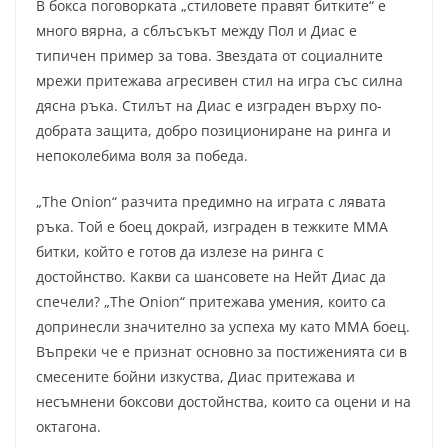
В бокса поговорката „стиловете правят битките“ е
много вярна, а сблъсъкът между Пол и Диас е
типичен пример за това. Звездата от социалните
мрежи притежава агресивен стил на игра със силна
дясна ръка. Стилът на Диас е изграден върху по-
добрата защита, добро позициониране на ринга и
непоколебима воля за победа.
„The Onion“ разчита предимно на играта с лявата
ръка. Той е боец докрай, изграден в тежките ММА
битки, който е готов да излезе на ринга с
достойнство. Какви са шансовете на Нейт Диас да
спечели? „The Onion“ притежава умения, които са
допринесли значително за успеха му като ММА боец.
Въпреки че е признат основно за постиженията си в
смесените бойни изкуства, Диас притежава и
несъмнени боксови достойнства, които са оцени и на
октагона.