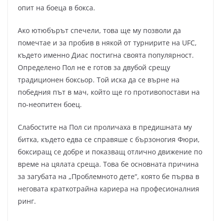
опит на боеца в бокса.
Ако ютюбърът спечели, това ще му позволи да
помечтае и за пробив в някой от турнирите на UFC,
където именно Диас постигна своята популярност.
Определено Пол не е готов за двубой срещу
традиционен боксьор. Той иска да се върне на
победния път в мач, който ще го противопостави на
по-неопитен боец.
Слабостите на Пол си проличаха в предишната му
битка, където едва се справяше с бързоногия Фюри,
боксиращ се добре и показващ отлично движение по
време на цялата среща. Това бе основната причина
за загубата на „Проблемното дете“, която бе първа в
неговата краткотрайна кариера на професионалния
ринг.