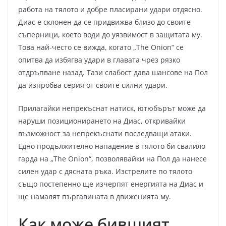
работа на тялото и добре пласирани удари отдясно.
Диас е склонен да се придвижва близо до своите
съперници, което води до уязвимост в защитата му.
Това най-често се вижда, когато „The Onion“ се
опитва да избягва удари в главата чрез рязко
отдръпване назад. Тази слабост дава шансове на Пол
да изпробва серия от своите силни удари.
Прилагайки непрекъснат натиск, ютюбърът може да
наруши позиционирането на Диас, откривайки
възможност за непрекъснати последващи атаки.
Едно продължително нападение в тялото би свалило
гарда на „The Onion“, позволявайки на Пол да нанесе
силен удар с дясната ръка. Изстрелите по тялото
също постепенно ще изчерпят енергията на Диас и
ще намалят пъргавината в движенията му.
Как може бившият