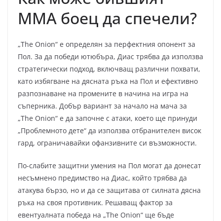
ММА боец да спечели?
„The Onion“ е определян за перфектния опонент за
Пол. За да победи ютюбъра, Диас трябва да използва
стратегически подход, включващ различни похвати,
като избягване на дясната ръка на Пол и ефективно
разпознаване на промените в начина на игра на
съперника. Добър вариант за начало на мача за
„The Onion“ е да започне с атаки, което ще принуди
„Проблемното дете“ да използва отбранителен висок
гард, ограничавайки офанзивните си възможности.
По-слабите защитни умения на Пол могат да донесат
несъмнено предимство на Диас, който трябва да
атакува бързо, но и да се защитава от силната дясна
ръка на своя противник. Решаващ фактор за
евентуалната победа на „The Onion“ ще бъде