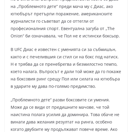
на „Проблемното дете“ преди мача му с Диас, ако
ютюбърът претърпи поражение, американските
журналисти го съветват да се оттегли от
професионалния спорт. Евентуална загуба от „The
Onion“ би означавала, че Пол не е истински боксьор.
В UFC Диас е известен с уменията си за събмишън,
както и с печелившия си стил си на бокс под натиск.
Н е трябва да се пренебрегва и безмилостно темпо,
което налага. Въпросът е дали той може да го покаже
на боксовия ринг срещу Пол или силата на ютюбъра
в ударите му дава по-голямо предимство.
„Проблемното дете“ разви боксовите си умения.
Може да се види от предишните мачове, че той
наистина полага усилия да доминира. Това обаче не
винаги дава желания резултат на ринга, особено
когато двубоите му продължават повече време. Ако