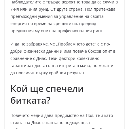
наблюдателите е твърде вероятно това да се случи в
7-ия или 8-ия рунд. От друга страна, Пол притежава
превъзходни умения за управление на своята
енергия по време на срещите си, предвид
предишния му опит на професионалния ринг.
И да не забравяме, че „Проблемното дете“ е с по-
добри физически данни и има повече боксов опит в
сравнение с Диас. Тези фактори колективно
гарантират достатъчна интрига в мача, но могат и
да повлияят върху крайния резултат.
Кой ще спечели
битката?
Повечето медии дава предимство на Пол, тъй като
стилът на Диас е напълно подходящ за