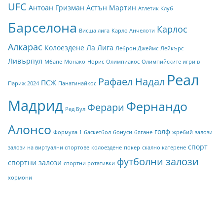
UFC
Антоан Гризман
Астън Мартин
Атлетик Клуб
Барселона
Карлос
Висша лига
Карло Анчелоти
Алкарас
Колоездене
Ла Лига
Леброн Джеймс
Лейкърс
Ливърпул
Мбапе
Монако
Норис
Олимпиакос
Олимпийските игри в
Реал
Рафаел Надал
ПСЖ
Париж 2024
Панатинайкос
Мадрид
Фернандо
Ферари
Ред Бул
Алонсо
голф
Формула 1
баскетбол
бонуси
бягане
жребий
залози
спорт
залози на виртуални спортове
колоездене
покер
скално катерене
футболни залози
спортни залози
спортни ротативки
хормони