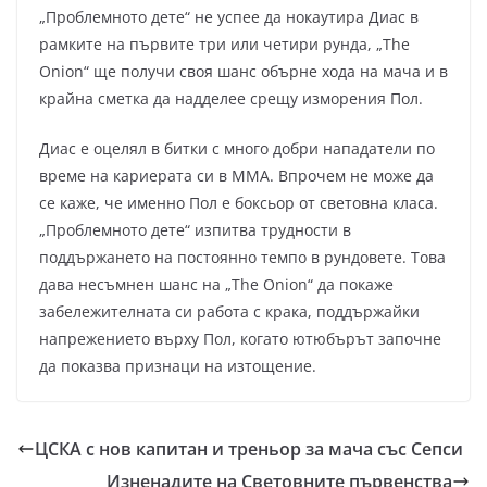
„Проблемното дете“ не успее да нокаутира Диас в
рамките на първите три или четири рунда, „The
Onion“ ще получи своя шанс обърне хода на мача и в
крайна сметка да надделее срещу изморения Пол.
Диас е оцелял в битки с много добри нападатели по
време на кариерата си в ММА. Впрочем не може да
се каже, че именно Пол е боксьор от световна класа.
„Проблемното дете“ изпитва трудности в
поддържането на постоянно темпо в рундовете. Това
дава несъмнен шанс на „The Onion“ да покаже
забележителната си работа с крака, поддържайки
напрежението върху Пол, когато ютюбърът започне
да показва признаци на изтощение.
ЦСКА с нов капитан и треньор за мача със Сепси
Изненадите на Световните първенства