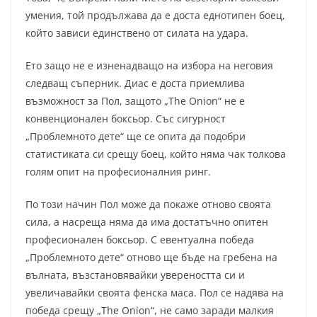
умения, той продължава да е доста еднотипен боец,
който зависи единствено от силата на удара.
Ето защо не е изненадващо на избора на неговия
следващ съперник. Диас е доста приемлива
възможност за Пол, защото „The Onion“ не е
конвенционален боксьор. Със сигурност
„Проблемното дете“ ще се опита да подобри
статистиката си срещу боец, който няма чак толкова
голям опит на професионалния ринг.
По този начин Пол може да покаже отново своята
сила, а насреща няма да има достатъчно опитен
професионален боксьор. С евентуална победа
„Проблемното дете“ отново ще бъде на гребена на
вълната, възстановявайки увереността си и
увеличавайки своята фенска маса. Пол се надява на
победа срещу „The Onion“, не само заради малкия