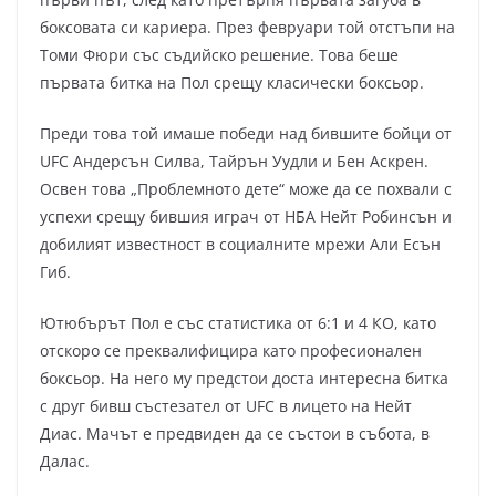
боксовата си кариера. През февруари той отстъпи на
Томи Фюри със съдийско решение. Това беше
първата битка на Пол срещу класически боксьор.
Преди това той имаше победи над бившите бойци от
UFC Андерсън Силва, Тайрън Уудли и Бен Аскрен.
Освен това „Проблемното дете“ може да се похвали с
успехи срещу бившия играч от НБА Нейт Робинсън и
добилият известност в социалните мрежи Али Есън
Гиб.
Ютюбърът Пол е със статистика от 6:1 и 4 КО, като
отскоро се преквалифицира като професионален
боксьор. На него му предстои доста интересна битка
с друг бивш състезател от UFC в лицето на Нейт
Диас. Мачът е предвиден да се състои в събота, в
Далас.