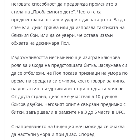
неговата способност да предвижда промените в
стила на „Проблемното дете“. Често те са
предшествани от силни удари с дясната ръка. За да
спечели, Диас трябва или да използва тактиката на
близкия бой, или да се увери, че остава извън
обхвата на десничаря Пол.
Издръжливостта несъмнено ще изиграе ключова
роля за изхода на предстоящата битка. Заслужава си
да се отбележи, че Пол показа признаци на умора по
време на срещата си с Фюри, което говори за липса
на достатъчна издръжливост при по-дълги мачове.
От друга страна, Диас не е участвал в 10-рундов
боксов двубой. Неговият опит е свързан предимно с
битки, завършвали в рамките на 3 до 5 части в UFC.
С напредването на бъдещия мач може да се очаква
да настъпи умора и при Диас. Според