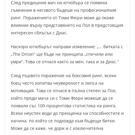
След предишния мач на ютюбъра се появиха
съмнения в неговото бъдеше на професионалния
ринг. Поражението от Томи Фюри може да окаже
влияние върху представянето на Пол в предстоящия
интересен сблъсък с Диас.
Наскоро ютюбърът направи изявление: „… битката с
„The Onion“ ще бъде на принципа „спечели или
умри“. Това се отнася както за мен, така и за Диас.“
След първото поражение на боксовия ринг, всеки
боец често изпитва неувереност и липса на
мотивация. Това се отнася в пълна степен за Пол,
който преди мача си с Томи Фюри можеше да се
похвали със 100-процентова статистика на ринга.
Всеки неуспех води до преоценка на способностите и
начина, по който се подхожда към бъдещи битки.
Може да се каже, че дори и с изключителна