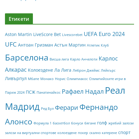
Етикети
UEFA Euro 2024
Aston Martin
LiveScore Bet
Livescorebet
UFC
Антоан Гризман
Астън Мартин
Атлетик Клуб
Барселона
Карлос
Висша лига
Карло Анчелоти
Алкарас
Колоездене
Ла Лига
Леброн Джеймс
Лейкърс
Ливърпул
Мбапе
Монако
Норис
Олимпиакос
Олимпийските игри в
Реал
Рафаел Надал
ПСЖ
Париж 2024
Панатинайкос
Мадрид
Фернандо
Ферари
Ред Бул
Алонсо
голф
Формула 1
баскетбол
бонуси
бягане
жребий
залози
спорт
залози на виртуални спортове
колоездене
покер
скално катерене