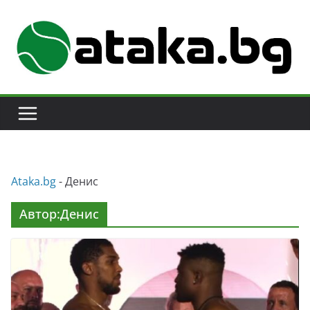
Skip
to
content
Аtaka.bg
-
Денис
Автор:
Денис