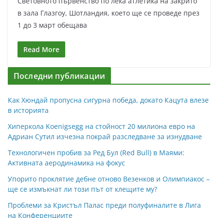
Световното първенство по лека атлетика на закрито
в зала Глазгоу, Шотландия, което ще се проведе през
1 до 3 март обещава
Read More
Последни публикации
Как Хюндай пропусна сигурна победа, докато Кацута влезе
в историята
Хиперкола Koenigsegg на стойност 20 милиона евро на
Адриан Сутил изчезна покрай разследване за изнудване
Технологичен пробив за Ред Бул (Red Bull) в Маями:
Активната аеродинамика на фокус
Упорито проклятие дебне отново Везенков и Олимпиакос –
ще се измъкнат ли този път от клещите му?
Проблеми за Кристъл Палас преди полуфиналите в Лига
на Конференциите