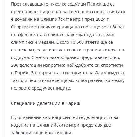
През следващите няколко седмици Париж ще се
превърне в епицентър на световния спорт, тъй като
е домакин на Олимпийските игри през 2024 г.
Спортисти от всички краища на света ще се съберат
във френската столица с надеждата да спечелят
олимпийски медали. Около 10 500 атлети ще се
състезават, за да изведат своите страни до върха на
подиума. С много разнообразно представителство,
206 делегации изпратиха най-добрите си спортисти
в Париж. За първи път в историята на Олимпиадата,
тазгодишното издание ще включва равенство между
половете сред участниците.
Специални делегации в Париж
В допълнение към националните делегации, това
издание на Олимпийските игри представя две
забележителни изключения: