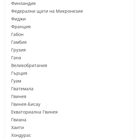
Финландия
Федерални щати на Микронезия
Фиджи
Франция
Габон
Гамбия
Грузия
Гана
Великобритания
Гърция
Гуам
Гватемала
Гвинея
Гвинея-Бисау
Екваториална Гвинея
Гвиана
Хаити
Хондурас