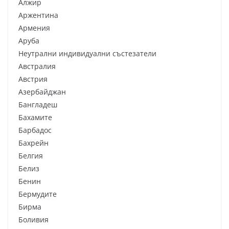
Алжир
Аржентина
Армения
Аруба
Неутрални индивидуални състезатели
Австралия
Австрия
Азербайджан
Бангладеш
Бахамите
Барбадос
Бахрейн
Белгия
Белиз
Бенин
Бермудите
Бирма
Боливия