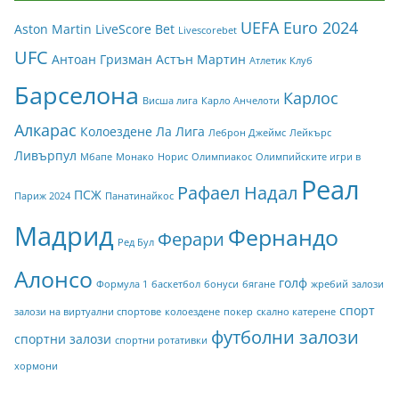
UEFA Euro 2024
Aston Martin
LiveScore Bet
Livescorebet
UFC
Антоан Гризман
Астън Мартин
Атлетик Клуб
Барселона
Карлос
Висша лига
Карло Анчелоти
Алкарас
Колоездене
Ла Лига
Леброн Джеймс
Лейкърс
Ливърпул
Мбапе
Монако
Норис
Олимпиакос
Олимпийските игри в
Реал
Рафаел Надал
ПСЖ
Париж 2024
Панатинайкос
Мадрид
Фернандо
Ферари
Ред Бул
Алонсо
голф
Формула 1
баскетбол
бонуси
бягане
жребий
залози
спорт
залози на виртуални спортове
колоездене
покер
скално катерене
футболни залози
спортни залози
спортни ротативки
хормони