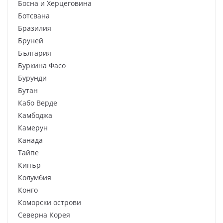
Босна и Херцеговина
Ботсвана
Бразилия
Бруней
България
Буркина Фасо
Бурунди
Бутан
Кабо Верде
Камбоджа
Камерун
Канада
Тайпе
Кипър
Колумбия
Конго
Коморски острови
Северна Корея