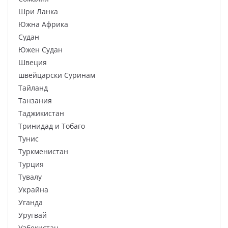
Шри Ланка
Южна Африка
Судан
Южен Судан
Швеция
швейцарски Суринам
Тайланд
Танзания
Таджикистан
Тринидад и Тобаго
Тунис
Туркменистан
Турция
Тувалу
Украйна
Уганда
Уругвай
Узбекистан