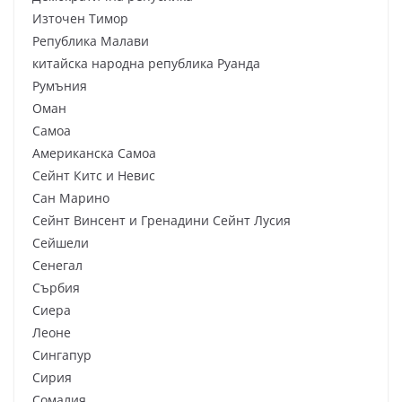
Източен Тимор
Република Малави
китайска народна република Руанда
Румъния
Оман
Самоа
Американска Самоа
Сейнт Китс и Невис
Сан Марино
Сейнт Винсент и Гренадини Сейнт Лусия
Сейшели
Сенегал
Сърбия
Сиера
Леоне
Сингапур
Сирия
Сомалия