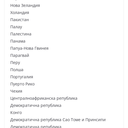
Нова Зеландия
Холандия
Пакистан
Палау
Палестина
Панама
Папуа-Нова Гвинея
Парагвай
Перу
Полша
Португалия
Пуерто Рико
Чехия
Централноафриканска република
Демократична република
Конго
Демократична република Сао Томе и Принсипи
Демократична република