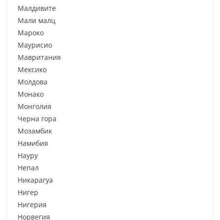
Малдивите
Мали малц
Мароко
Маурисио
Мавритания
Мексико
Молдова
Монако
Монголия
Черна гора
Мозамбик
Намибия
Науру
Непал
Никарагуа
Нигер
Нигерия
Норвегия