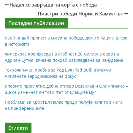
Надал се завръща на корта с победа
Пиастри победи Норис и Хамилтън
Последни публикации
Как Хюндай пропусна сигурна победа, докато Кацута влезе
в историята
Хиперкола Koenigsegg на стойност 20 милиона евро на
Адриан Сутил изчезна покрай разследване за изнудване
Технологичен пробив за Ред Бул (Red Bull) в Маями:
Активната аеродинамика на фокус
Упорито проклятие дебне отново Везенков и Олимпиакос –
ще се измъкнат ли този път от клещите му?
Проблеми за Кристъл Палас преди полуфиналите в Лига
на Конференциите
Етикети