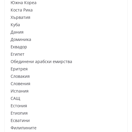
Южна Кореа
Коста Рика
Хърватия
Куба
Дания
Доминика
Еквадор
Египет
Обединени арабски емирства
Еритрея
Словакия
Словения
Испания
САЩ
Естония
Етиопия
Есватини
Филипините