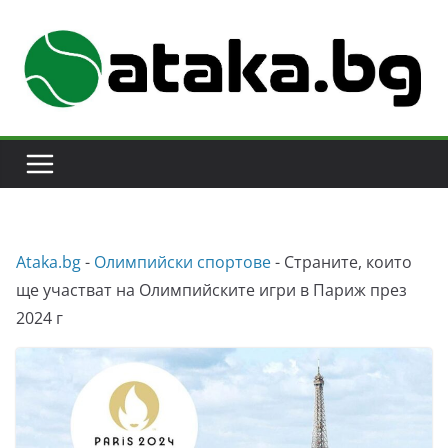
Skip
to
content
Аtaka.bg
-
Олимпийски спортове
-
Страните, които
ще участват на Олимпийските игри в Париж през
2024 г