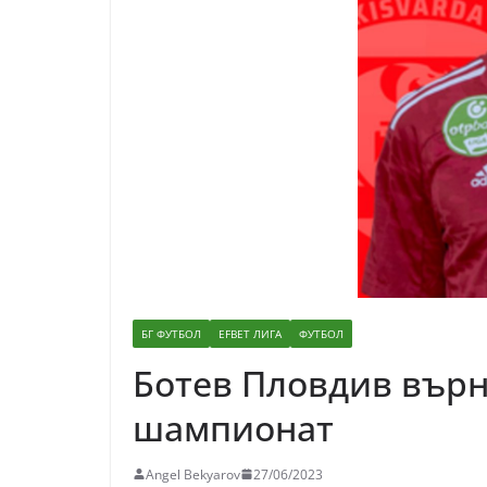
БГ ФУТБОЛ
EFBET ЛИГА
ФУТБОЛ
Ботев Пловдив върн
шампионат
Angel Bekyarov
27/06/2023