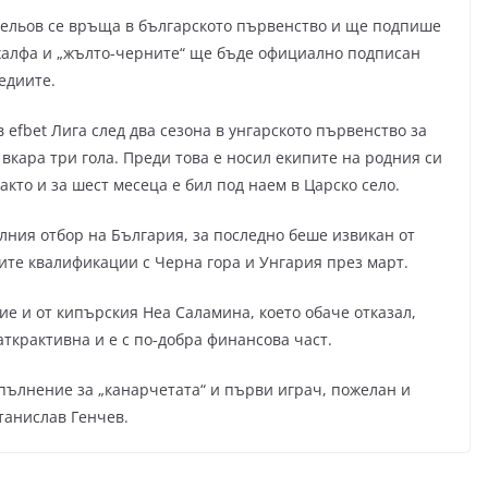
ельов се връща в българското първенство и ще подпише
 халфа и „жълто-черните“ ще бъде официално подписан
едиите.
efbet Лига след два сезона в унгарското първенство за
вкара три гола. Преди това е носил екипите на родния си
акто и за шест месеца е бил под наем в Царско село.
лния отбор на България, за последно беше извикан от
те квалификации с Черна гора и Унгария през март.
е и от кипърския Неа Саламина, което обаче отказал,
аткрактивна и е с по-добра финансова част.
пълнение за „канарчетата“ и първи играч, пожелан и
танислав Генчев.