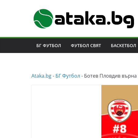
Skip
to
content
БГ ФУТБОЛ
ФУТБОЛ СВЯТ
БАСКЕТБОЛ
Аtaka.bg
-
БГ Футбол
-
Ботев Пловдив върна