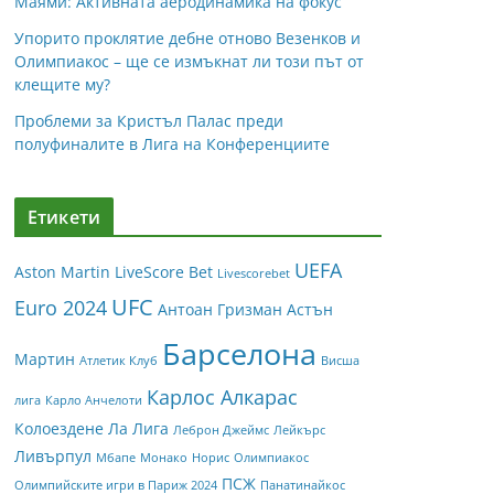
Маями: Активната аеродинамика на фокус
Упорито проклятие дебне отново Везенков и
Олимпиакос – ще се измъкнат ли този път от
клещите му?
Проблеми за Кристъл Палас преди
полуфиналите в Лига на Конференциите
Етикети
UEFA
Aston Martin
LiveScore Bet
Livescorebet
UFC
Euro 2024
Антоан Гризман
Астън
Барселона
Мартин
Атлетик Клуб
Висша
Карлос Алкарас
лига
Карло Анчелоти
Колоездене
Ла Лига
Леброн Джеймс
Лейкърс
Ливърпул
Мбапе
Монако
Норис
Олимпиакос
ПСЖ
Олимпийските игри в Париж 2024
Панатинайкос