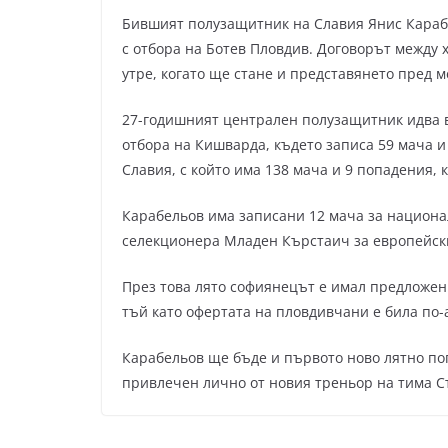
Бившият полузащитник на Славия Янис Караб
с отбора на Ботев Пловдив. Договорът между
утре, когато ще стане и представянето пред м
27-годишният централен полузащитник идва в 
отбора на Кишварда, където записа 59 мача и 
Славия, с който има 138 мача и 9 попадения, к
Карабельов има записани 12 мача за национа
селекционера Младен Кърстаич за европейски
През това лято софиянецът е имал предложени
тъй като офертата на пловдивчани е била по-
Карабельов ще бъде и първото ново лятно по
привлечен лично от новия треньор на тима С