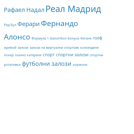
Реал Мадрид
Рафаел Надал
Фернандо
Ферари
Ред Бул
Алонсо
голф
Формула 1
баскетбол
бонуси
бягане
жребий
залози
залози на виртуални спортове
колоездене
спорт
спортни залози
покер
скално катерене
спортни
футболни залози
ротативки
хормони