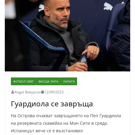
ФУТБОЛ СВЯТ
ВИСША ЛИГА
ЛАЛИГА
Angel Bekyarov
12/09/2023
Гуардиола се завръща
На Острова очакват завръщането на Пеп Гуардиола
на резервната скамейка на Ман Сити в сряда.
Испанецът вече се е възстановил