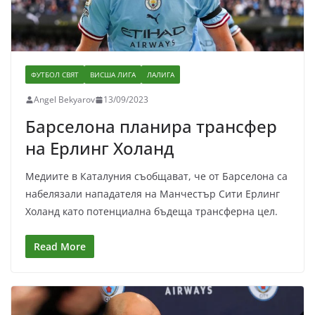
ФУТБОЛ СВЯТ
ВИСША ЛИГА
ЛАЛИГА
Angel Bekyarov
13/09/2023
Барселона планира трансфер
на Ерлинг Холанд
Медиите в Каталуния съобщават, че от Барселона са
набелязали нападателя на Манчестър Сити Ерлинг
Холанд като потенциална бъдеща трансферна цел.
Read More