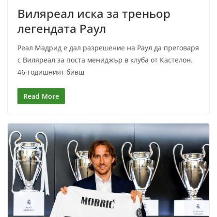
Виляреал иска за треньор
легендата Раул
Реал Мадрид е дал разрешение на Раул да преговаря
с Виляреал за поста мениджър в клуба от Кастелон.
46-годишният бивш
Read More