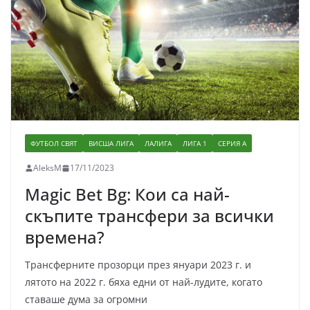
ФУТБОЛ СВЯТ
ВИСША ЛИГА
ЛАЛИГА
ЛИГА 1
СЕРИЯ А
AleksM
17/11/2023
Magic Bet Bg: Кои са най-
скъпите трансфери за всички
времена?
Трансферните прозорци през януари 2023 г. и
лятото на 2022 г. бяха едни от най-лудите, когато
ставаше дума за огромни