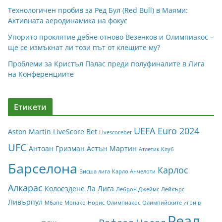
Технологичен пробив за Ред Бул (Red Bull) в Маями:
Активната аеродинамика на фокус
Упорито проклятие дебне отново Везенков и Олимпиакос –
ще се измъкнат ли този път от клещите му?
Проблеми за Кристъл Палас преди полуфиналите в Лига
на Конференциите
Етикети
UEFA Euro 2024
Aston Martin
LiveScore Bet
Livescorebet
UFC
Антоан Гризман
Астън Мартин
Атлетик Клуб
Барселона
Карлос
Висша лига
Карло Анчелоти
Алкарас
Колоездене
Ла Лига
Леброн Джеймс
Лейкърс
Ливърпул
Мбапе
Монако
Норис
Олимпиакос
Олимпийските игри в
Реал