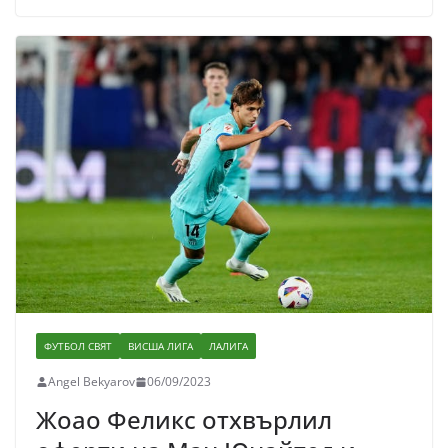
ФУТБОЛ СВЯТ
ВИСША ЛИГА
ЛАЛИГА
Angel Bekyarov
06/09/2023
Жоао Феликс отхвърлил