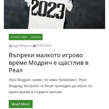
ФУТБОЛ СВЯТ
ЛАЛИГА
Angel Bekyarov
07/09/2023
Въпреки малкото игрово
време Модрич е щастлив в
Реал
Лука Модрич заяви, че няма проблеми с Реал
Мадрид, въпреки че беше принуден да играе по-
малко време в първите мачове
Read More