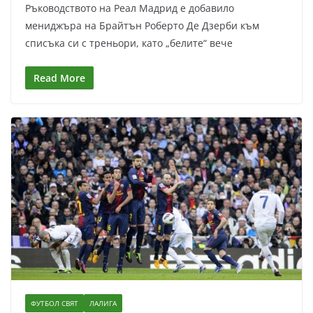
Ръководството на Реал Мадрид е добавило
мениджъра на Брайтън Роберто Де Дзерби към
списъка си с треньори, като „белите“ вече
Read More
ФУТБОЛ СВЯТ
ЛАЛИГА