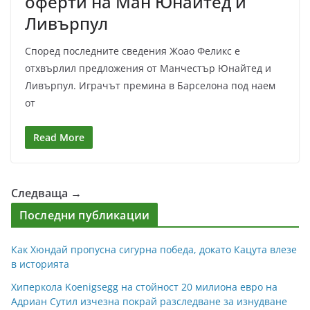
оферти на Ман Юнайтед и
Ливърпул
Според последните сведения Жоао Феликс е
отхвърлил предложения от Манчестър Юнайтед и
Ливърпул. Играчът премина в Барселона под наем
от
Read More
Следваща →
Последни публикации
Как Хюндай пропусна сигурна победа, докато Кацута влезе
в историята
Хиперкола Koenigsegg на стойност 20 милиона евро на
Адриан Сутил изчезна покрай разследване за изнудване