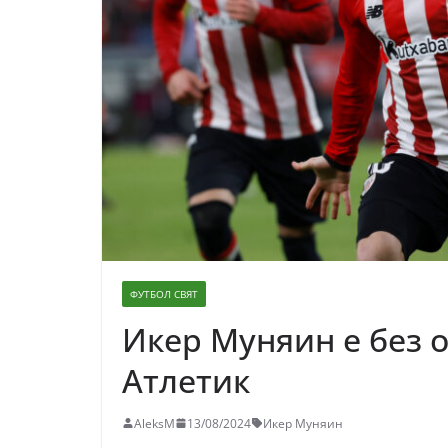
ФУТБОЛ СВЯТ
Икер Муняин е без о
Атлетик
AleksM
13/08/2024
Икер Муняин