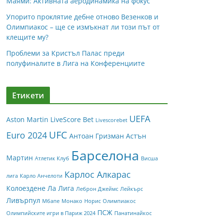
Маями: Активната аеродинамика на фокус
Упорито проклятие дебне отново Везенков и
Олимпиакос – ще се измъкнат ли този път от
клещите му?
Проблеми за Кристъл Палас преди
полуфиналите в Лига на Конференциите
Етикети
UEFA
Aston Martin
LiveScore Bet
Livescorebet
UFC
Euro 2024
Антоан Гризман
Астън
Барселона
Мартин
Атлетик Клуб
Висша
Карлос Алкарас
лига
Карло Анчелоти
Колоездене
Ла Лига
Леброн Джеймс
Лейкърс
Ливърпул
Мбапе
Монако
Норис
Олимпиакос
ПСЖ
Олимпийските игри в Париж 2024
Панатинайкос