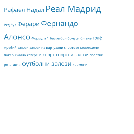
Реал Мадрид
Рафаел Надал
Фернандо
Ферари
Ред Бул
Алонсо
голф
Формула 1
баскетбол
бонуси
бягане
жребий
залози
залози на виртуални спортове
колоездене
спорт
спортни залози
покер
скално катерене
спортни
футболни залози
ротативки
хормони