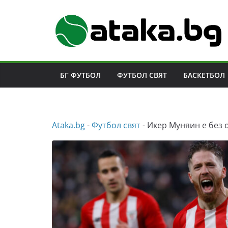
Skip
to
content
БГ ФУТБОЛ
ФУТБОЛ СВЯТ
БАСКЕТБОЛ
Аtaka.bg
-
Футбол свят
-
Икер Муняин е без о