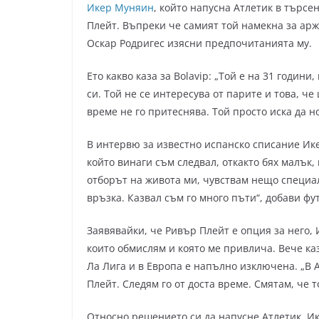
Икер Муняин
, който напусна Атлетик в търсен
Плейт. Въпреки че самият той намекна за арж
Оскар Родригес изясни предпочитанията му.
Ето какво каза за Bolavip: „Той е на 31 годин
си. Той не се интересува от парите и това, че
време не го притеснява. Той просто иска да 
В интервю за известно испанско списание Ике
който винаги съм следвал, откакто бях малък,
отборът на живота ми, чувствам нещо специа
връзка. Казвал съм го много пъти“, добави фу
Заявявайки, че Ривър Плейт е опция за него,
които обмислям и която ме привлича. Вече ка
Ла Лига и в Европа е напълно изключена. „В
Плейт. Следям го от доста време. Смятам, че т
Относно решението си да напусне Атлетик, Ик