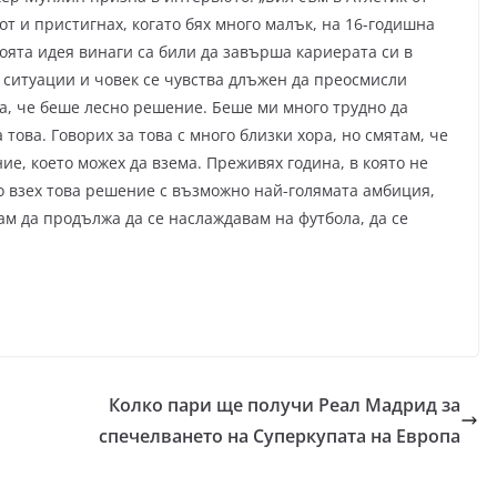
т и пристигнах, когато бях много малък, на 16-годишна
моята идея винаги са били да завърша кариерата си в
ат ситуации и човек се чувства длъжен да преосмисли
а, че беше лесно решение. Беше ми много трудно да
това. Говорих за това с много близки хора, но смятам, че
ие, което можех да взема. Преживях година, в която не
що взех това решение с възможно най-голямата амбиция,
ам да продължа да се наслаждавам на футбола, да се
Колко пари ще получи Реал Мадрид за
спечелването на Суперкупата на Европа