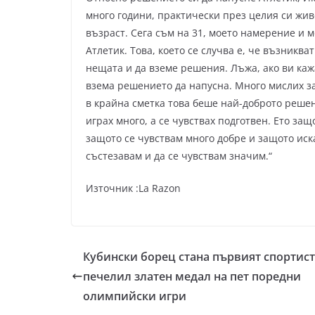
много години, практически през целия си живо
възраст. Сега съм на 31, моето намерение и 
Атлетик. Това, което се случва е, че възникв
нещата и да вземе решения. Лъжа, ако ви каж
взема решението да напусна. Много мислих за 
в крайна сметка това беше най-доброто решен
играх много, а се чувствах подготвен. Ето за
защото се чувствам много добре и защото иск
състезавам и да се чувствам значим.“
Източник :La Razon
Кубински борец стана първият спортист
печелил златен медал на пет поредни
олимпийски игри