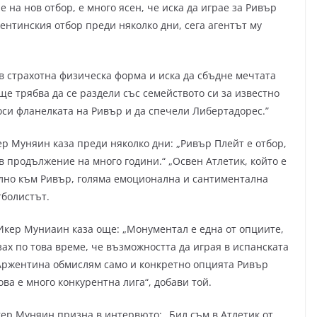
е на нов отбор, е много ясен, че иска да играе за Ривър
ентинския отбор преди няколко дни, сега агентът му
и, в страхотна физическа форма и иска да сбъдне мечтата
 ще трябва да се раздели със семейството си за известно
носи фланелката на Ривър и да спечели Либертадорес.”
р Муняин каза преди няколко дни: „Ривър Плейт е отбор,
 в продължение на много години.“ „Освен Атлетик, който е
лно към Ривър, голяма емоционална и сантиментална
тболистът.
 Икер Муниаин каза още: „Монументал е една от опциите,
зах по това време, че възможността да играя в испанската
 Аржентина обмислям само и конкретно опцията Ривър
ова е много конкурентна лига“, добави той.
ер Муняин призна в интервюто: „Бил съм в Атлетик от