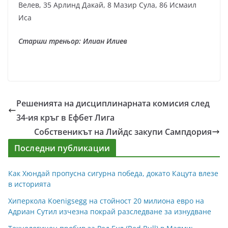
Велев, 35 Арлинд Дакай, 8 Мазир Сула, 86 Исмаил
Иса
Старши треньор: Илиан Илиев
Решенията на дисциплинарната комисия след
34-ия кръг в Ефбет Лига
Собственикът на Лийдс закупи Сампдория
Последни публикации
Как Хюндай пропусна сигурна победа, докато Кацута влезе
в историята
Хиперкола Koenigsegg на стойност 20 милиона евро на
Адриан Сутил изчезна покрай разследване за изнудване