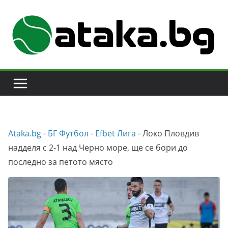
Skip
to
content
Аtaka.bg
-
БГ Футбол
-
Efbet Лига
-
Локо Пловдив
надделя с 2-1 над Черно море, ще се бори до
последно за петото място