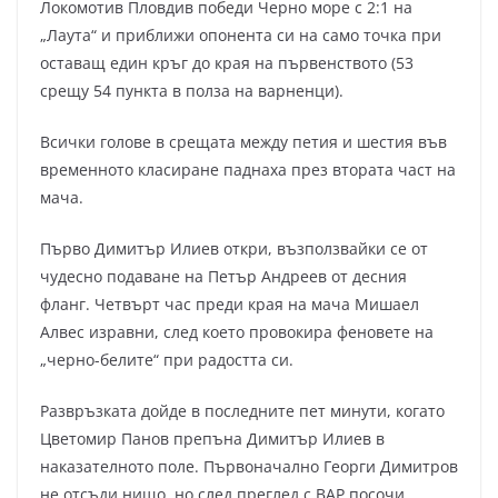
Локомотив Пловдив победи Черно море с 2:1 на
„Лаута“ и приближи опонента си на само точка при
оставащ един кръг до края на първенството (53
срещу 54 пункта в полза на варненци).
Всички голове в срещата между петия и шестия във
временното класиране паднаха през втората част на
мача.
Първо Димитър Илиев откри, възползвайки се от
чудесно подаване на Петър Андреев от десния
фланг. Четвърт час преди края на мача Мишаел
Алвес изравни, след което провокира феновете на
„черно-белите“ при радостта си.
Развръзката дойде в последните пет минути, когато
Цветомир Панов препъна Димитър Илиев в
наказателното поле. Първоначално Георги Димитров
не отсъди нищо, но след преглед с ВАР посочи