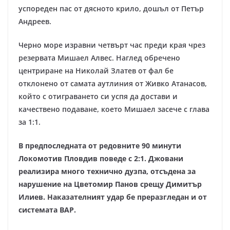
успореден пас от дясното крило, дошъл от Петър
Андреев.
Черно море изравни четвърт час преди края чрез
резервата Мишаел Алвес. Наглед обречено
центриране на Николай Златев от фал бе
отклонено от самата аутлиния от Живко Атанасов,
който с отиграването си успя да достави и
качествено подаване, което Мишаел засече с глава
за 1:1.
В предпоследната от редовните 90 минути
Локомотив Пловдив поведе с 2:1. Джовани
реализира много технично дузпа, отсъдена за
нарушение на Цветомир Панов срещу Димитър
Илиев. Наказателният удар бе преразгледан и от
системата ВАР.