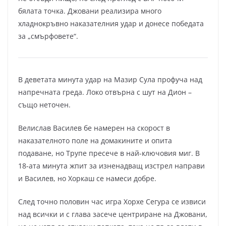
бялата точка. Джовани реализира много
хладнокръвно наказателния удар и донесе победата
за „смърфовете“.
В деветата минута удар на Мазир Сула профуча над
напречната греда. Локо отвърна с шут на Дион –
също неточен.
Велислав Василев бе намерен на скорост в
наказателното поле на домакините и опита
подаване, но Трупе пресече в най-ключовия миг. В
18-ата минута жпит за изненадващ изстрел направи
и Василев, но Хоркаш се намеси добре.
След точно половин час игра Хорхе Сегура се извиси
над всички и с глава засече центриране на Джовани,