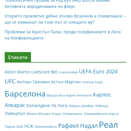
Технологичен пробив за Ред Бул (Red Bull) в Маями:
Активната аеродинамика на фокус
Упорито проклятие дебне отново Везенков и Олимпиакос –
ще се измъкнат ли този път от клещите му?
Проблеми за Кристъл Палас преди полуфиналите в Лига
на Конференциите
Етикети
UEFA Euro 2024
Aston Martin
LiveScore Bet
Livescorebet
UFC
Антоан Гризман
Астън Мартин
Атлетик Клуб
Барселона
Карлос
Висша лига
Карло Анчелоти
Алкарас
Колоездене
Ла Лига
Леброн Джеймс
Лейкърс
Ливърпул
Мбапе
Монако
Норис
Олимпиакос
Олимпийските игри в
Реал
Рафаел Надал
ПСЖ
Париж 2024
Панатинайкос