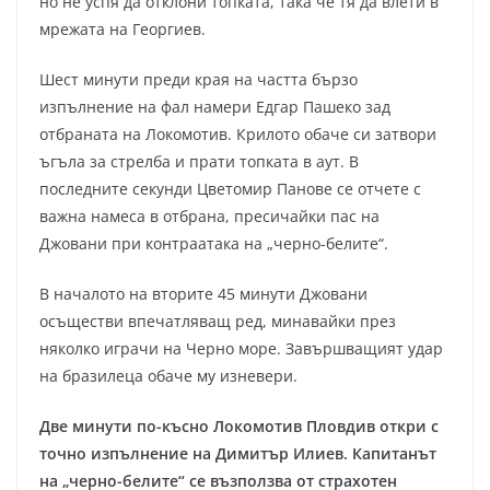
но не успя да отклони топката, така че тя да влети в
мрежата на Георгиев.
Шест минути преди края на частта бързо
изпълнение на фал намери Едгар Пашеко зад
отбраната на Локомотив. Крилото обаче си затвори
ъгъла за стрелба и прати топката в аут. В
последните секунди Цветомир Панове се отчете с
важна намеса в отбрана, пресичайки пас на
Джовани при контраатака на „черно-белите“.
В началото на вторите 45 минути Джовани
осъществи впечатляващ ред, минавайки през
няколко играчи на Черно море. Завършващият удар
на бразилеца обаче му изневери.
Две минути по-късно Локомотив Пловдив откри с
точно изпълнение на Димитър Илиев. Капитанът
на „черно-белите“ се възползва от страхотен