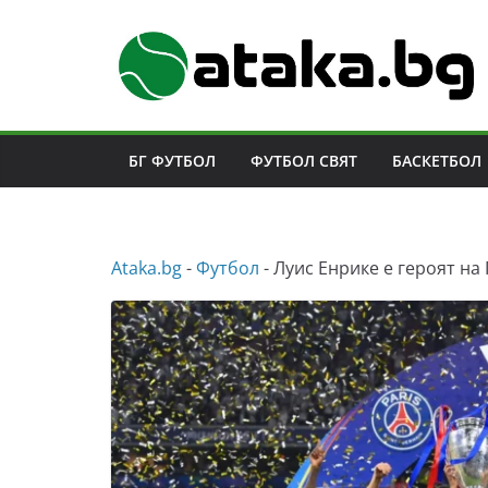
Skip
to
content
БГ ФУТБОЛ
ФУТБОЛ СВЯТ
БАСКЕТБОЛ
Аtaka.bg
-
Футбол
-
Луис Енрике е героят на