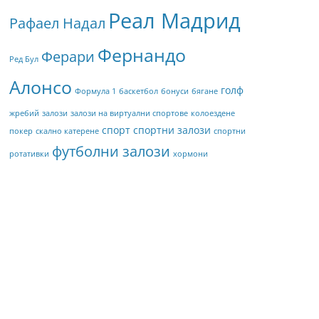
Реал Мадрид
Рафаел Надал
Фернандо
Ферари
Ред Бул
Алонсо
голф
Формула 1
баскетбол
бонуси
бягане
жребий
залози
залози на виртуални спортове
колоездене
спорт
спортни залози
покер
скално катерене
спортни
футболни залози
ротативки
хормони