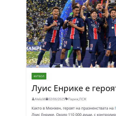
ФУТБОЛ
Луис Енрике е геро
AleksM
02/06/2025
Париж
,
ПСЖ
Както в Мюнхен, героят на празненствата на
Луис Енрике. Около 110 000 души, с контроли