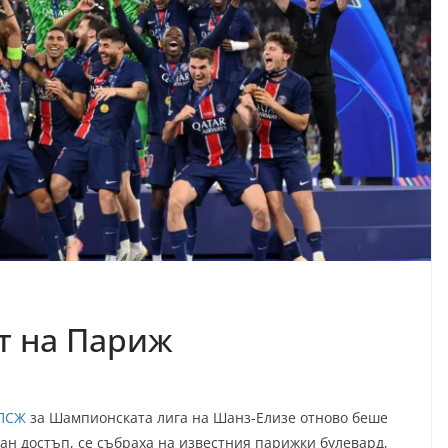
ят на Париж
ПСЖ
за Шампионската лига на Шанз-Елизе отново беше
ран достъп, се събраха на известния парижки булевард,