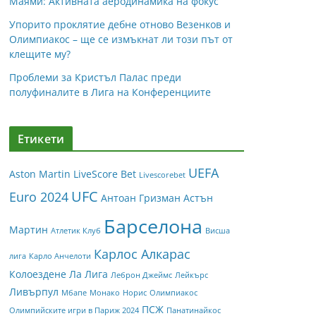
Маями: Активната аеродинамика на фокус
Упорито проклятие дебне отново Везенков и
Олимпиакос – ще се измъкнат ли този път от
клещите му?
Проблеми за Кристъл Палас преди
полуфиналите в Лига на Конференциите
Етикети
UEFA
Aston Martin
LiveScore Bet
Livescorebet
UFC
Euro 2024
Антоан Гризман
Астън
Барселона
Мартин
Атлетик Клуб
Висша
Карлос Алкарас
лига
Карло Анчелоти
Колоездене
Ла Лига
Леброн Джеймс
Лейкърс
Ливърпул
Мбапе
Монако
Норис
Олимпиакос
ПСЖ
Олимпийските игри в Париж 2024
Панатинайкос