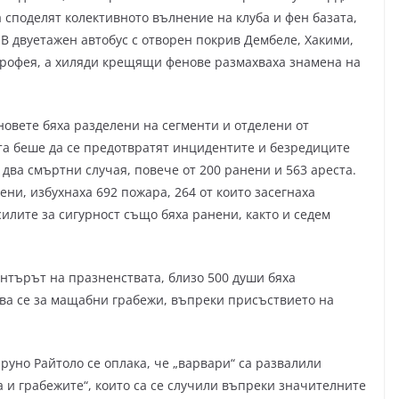
 споделят колективното вълнение на клуба и фен базата,
 В двуетажен автобус с отворен покрив Дембеле, Хакими,
трофея, а хиляди крещящи фенове размахваха знамена на
новете бяха разделени на сегменти и отделени от
та беше да се предотвратят инцидентите и безредиците
 два смъртни случая, повече от 200 ранени и 563 ареста.
ни, избухнаха 692 пожара, 264 от които засегнаха
силите за сигурност също бяха ранени, както и седем
нтърът на празненствата, близо 500 души бяха
ва се за мащабни грабежи, въпреки присъствието на
уно Райтоло се оплака, че „варвари“ са развалили
 и грабежите“, които са се случили въпреки значителните