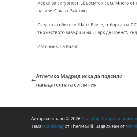
мерки за сигурност. „Възмутен съм. Много от н
насилие“, каза Райтоло.
След като обиколи Шанз-Елизе, отборът на П
тържеството завърши на „Парк де Пренс“, къд
Източник: La Razón
Атлетико Мадрид иска да подсили
нападателната си линия
Авторско право © 2026
Ataka.bg: Спортни новини
Тема:
ColorMag
от ThemeGrill. Задвижван от
Word