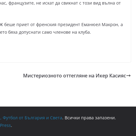
ас, французите, не искат да свикнат с този вид вълна от
СЖ беше приет от френския президент Еманюел Макрон, а
ето бяха допуснати само членове на клуба.
Мистериозното оттегляне на Икер Касияс
, Футбол от България и Света
. Всички права запазени.
Press
.