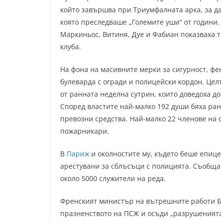
който завършва при Триумфалната арка, за да
която преследваше „Големите уши“ от години.
Маркиньос, Витиня, Дуе и Фабиан показваха 
клуба.
На фона на масивните мерки за сигурност, фе
булеварда с огради и полицейски кордон. Цел
от ранната неделна сутрин, които доведоха до
Според властите най-малко 192 души бяха ране
превозни средства. Най-малко 22 членове на 
пожарникари.
В
Париж
и околностите му, където беше епице
арестувани за сблъсъци с полицията. Съобща
около 5000 служители на реда.
Френският министър на вътрешните работи Бр
празненството на ПСЖ и осъди „разрушенията