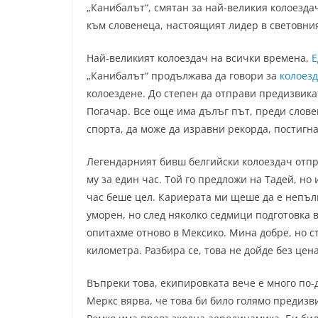
„Канибалът“, смятан за най-великия колоезда
към словенеца, настоящият лидер в световни
Най-великият колоездач на всички времена,
Е
„Канибалът“ продължава да говори за
колоез
колоездене. До степен да отправи предизвик
Погачар. Все още има дълъг път, преди слове
спорта, да може да изравни рекорда, постигна
Легендарният бивш белгийски колоездач отпр
му за един час. Той го предложи на Тадей, но
час беше цел. Кариерата ми щеше да е непълна 
уморен, но след няколко седмици подготовка 
опитахме отново в Мексико. Мина добре, но ст
километра. Разбира се, това не дойде без цена
Въпреки това, екипировката вече е много по-д
Меркс вярва, че това би било голямо предизв