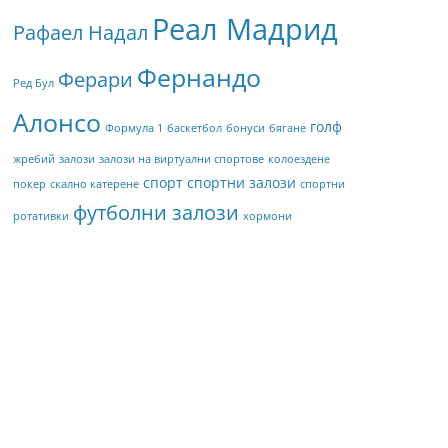
Реал Мадрид
Рафаел Надал
Фернандо
Ферари
Ред Бул
Алонсо
голф
Формула 1
баскетбол
бонуси
бягане
жребий
залози
залози на виртуални спортове
колоездене
спорт
спортни залози
покер
скално катерене
спортни
футболни залози
ротативки
хормони