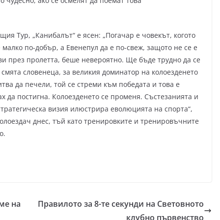
 чудесно, ако се осмелят да поемат това
щия Тур, „Канибалът“ е ясен: „Погачар е човекът, когото
 малко по-добър, а Евенепул да е по-свеж, защото не се е
ави през пролетта, беше невероятно. Ще бъде трудно да се
 смята словенеца, за великия доминатор на колоезденето
тва да печели, той се стреми към победата и това е
ах да постигна. Колоезденето се променя. Състезанията и
стратегическа визия илюстрира еволюцията на спорта“,
колоездач днес, тъй като тренировките и тренировъчните
о.
ме на
Правилото за 8-те секунди на Световното
клубно първенство