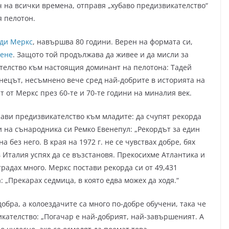
ч на всички времена, отправя „хубаво предизвикателство“
я пелотон.
ди Меркс
, навършва 80 години. Верен на формата си,
дене
. Защото той продължава да живее и да мисли за
ателство към настоящия доминант на пелотона: Тадей
нецът, несъмнено вече сред най-добрите в историята на
т от Меркс през 60-те и 70-те години на миналия век.
ави предизвикателство към младите: да счупят рекорда
 и на сънародника си Ремко Евенепул: „Рекордът за един
без него. В края на 1972 г. не се чувствах добре, бях
в Италия успях да се възстановя. Прекосихме Атлантика и
радах много. Меркс постави рекорда си от 49,431
: „Прекарах седмица, в която едва можех да ходя.“
обра, а колоездачите са много по-добре обучени, така че
икателство: „Погачар е най-добрият, най-завършеният. А