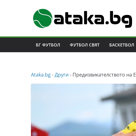
Skip
to
content
БГ ФУТБОЛ
ФУТБОЛ СВЯТ
БАСКЕТБОЛ
Аtaka.bg
-
Други
-
Предизвикателството на 