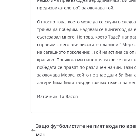
Ремко има превъзходна аеродинамика. Би било
предизвикателство“, заключава той.
Относно това, което може да се случи в следва
трябва да победим. Надявам се Вингегорд да е
състезавал много. Но това, което Тадей напр
справим с него във високите планини.“ Меркс
на сегашното поколение: „Той наистина се опи
красиво. Понякога ми напомня какво се опитв
победата се правят по различен начин. Тази 
заключава Меркс, който не знае дали би бил 
лагери биха били твърде голяма тежест за нег
Източник: La Razón
Защо футболистите не пият вода по вре
мач