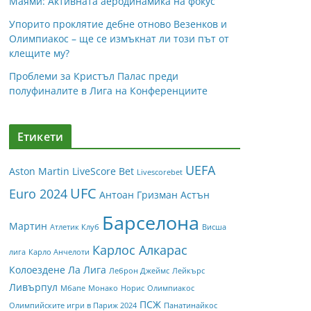
Маями: Активната аеродинамика на фокус
Упорито проклятие дебне отново Везенков и
Олимпиакос – ще се измъкнат ли този път от
клещите му?
Проблеми за Кристъл Палас преди
полуфиналите в Лига на Конференциите
Етикети
UEFA
Aston Martin
LiveScore Bet
Livescorebet
UFC
Euro 2024
Антоан Гризман
Астън
Барселона
Мартин
Атлетик Клуб
Висша
Карлос Алкарас
лига
Карло Анчелоти
Колоездене
Ла Лига
Леброн Джеймс
Лейкърс
Ливърпул
Мбапе
Монако
Норис
Олимпиакос
ПСЖ
Олимпийските игри в Париж 2024
Панатинайкос