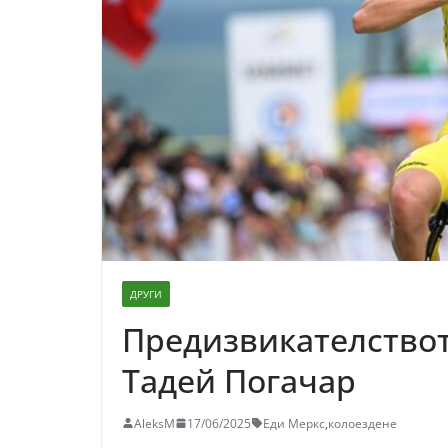
ДРУГИ
Предизвикателствот
Тадей Погачар
AleksM
17/06/2025
Еди Меркс
,
колоездене