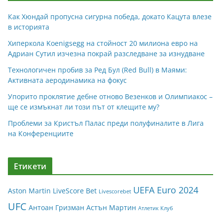
Как Хюндай пропусна сигурна победа, докато Кацута влезе
в историята
Хиперкола Koenigsegg на стойност 20 милиона евро на
Адриан Сутил изчезна покрай разследване за изнудване
Технологичен пробив за Ред Бул (Red Bull) в Маями:
Активната аеродинамика на фокус
Упорито проклятие дебне отново Везенков и Олимпиакос –
ще се измъкнат ли този път от клещите му?
Проблеми за Кристъл Палас преди полуфиналите в Лига
на Конференциите
Етикети
UEFA Euro 2024
Aston Martin
LiveScore Bet
Livescorebet
UFC
Антоан Гризман
Астън Мартин
Атлетик Клуб