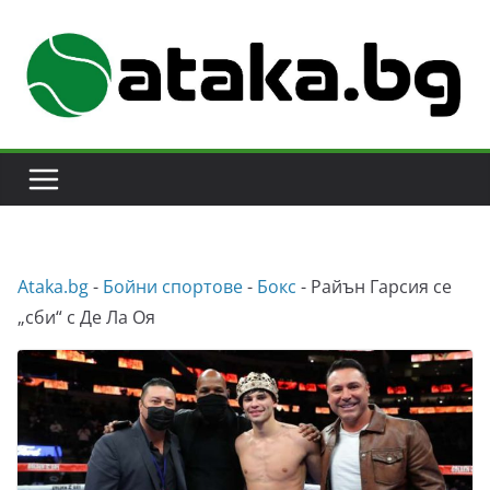
Skip
to
content
Аtaka.bg
-
Бойни спортове
-
Бокс
-
Райън Гарсия се
„сби“ с Де Ла Оя