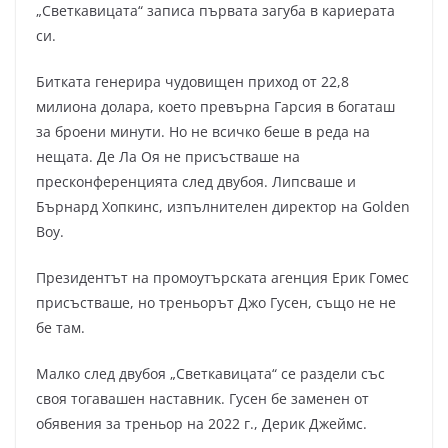
„Светкавицата“ записа първата загуба в кариерата
си.
Битката генерира чудовищен приход от 22,8
милиона долара, което превърна Гарсия в богаташ
за броени минути. Но не всичко беше в реда на
нещата. Де Ла Оя не присъстваше на
пресконференцията след двубоя. Липсваше и
Бърнард Хопкинс, изпълнителен директор на Golden
Boy.
Президентът на промоутърската агенция Ерик Гомес
присъстваше, но треньорът Джо Гусен, също не не
бе там.
Малко след двубоя „Светкавицата“ се раздели със
своя тогавашен наставник. Гусен бе заменен от
обявения за треньор на 2022 г., Дерик Джеймс.