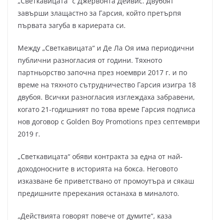
„Светкавицата“ с Джервонта Дейвис. Двубоят
завърши злащастно за Гарсия, който претърпя
първата загуба в кариерата си.
Между „Светкавицата“ и Де Ла Оя има периодични
публични разногласия от години. Тяхното
партньорство започна през ноември 2017 г. и по
време на тяхното сътрудничество Гарсия изигра 18
двубоя. Всички разногласия изглеждаха забравени,
когато 21-годишният по това време Гарсия подписа
нов договор с Golden Boy Promotions през септември
2019 г.
„Светкавицата“ обяви контракта за една от най-
доходоносните в историята на бокса. Неговото
изказване бе приветствано от промоутъра и сякаш
предишните пререкания останаха в миналото.
„Действията говорят повече от думите“, каза