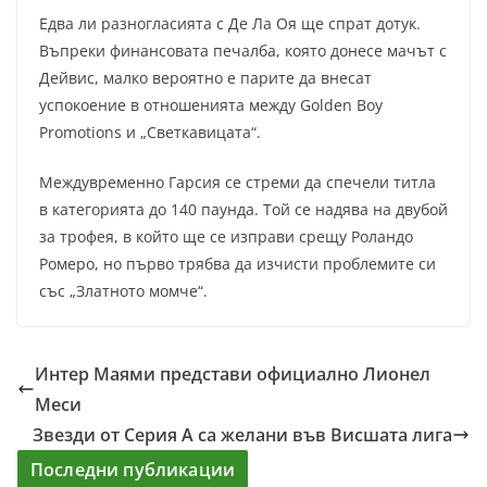
Едва ли разногласията с Де Ла Оя ще спрат дотук.
Въпреки финансовата печалба, която донесе мачът с
Дейвис, малко вероятно е парите да внесат
успокоение в отношенията между Golden Boy
Promotions и „Светкавицата“.
Междувременно Гарсия се стреми да спечели титла
в категорията до 140 паунда. Той се надява на двубой
за трофея, в който ще се изправи срещу Роландо
Ромеро, но първо трябва да изчисти проблемите си
със „Златното момче“.
Интер Маями представи официално Лионел
Меси
Звезди от Серия А са желани във Висшата лига
Последни публикации