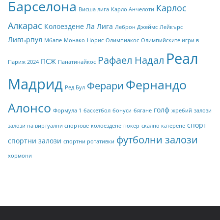
Барселона
Карлос
Висша лига
Карло Анчелоти
Алкарас
Колоездене
Ла Лига
Леброн Джеймс
Лейкърс
Ливърпул
Мбапе
Монако
Норис
Олимпиакос
Олимпийските игри в
Реал
Рафаел Надал
ПСЖ
Париж 2024
Панатинайкос
Мадрид
Фернандо
Ферари
Ред Бул
Алонсо
голф
Формула 1
баскетбол
бонуси
бягане
жребий
залози
спорт
залози на виртуални спортове
колоездене
покер
скално катерене
футболни залози
спортни залози
спортни ротативки
хормони