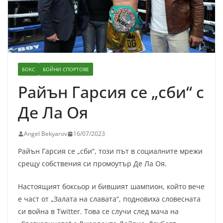
БОКС
БОЙНИ СПОРТОВЕ
Райън Гарсия се „сби“ с
Де Ла Оя
Angel Bekyarov
16/07/2023
Райън Гарсия се „сби“, този път в социалните мрежи
срещу собствения си промоутър Де Ла Оя.
Настоящият боксьор и бившият шампион, който вече
е част от „Залата на славата“, подновиха словесната
си война в Twitter. Това се случи след мача на