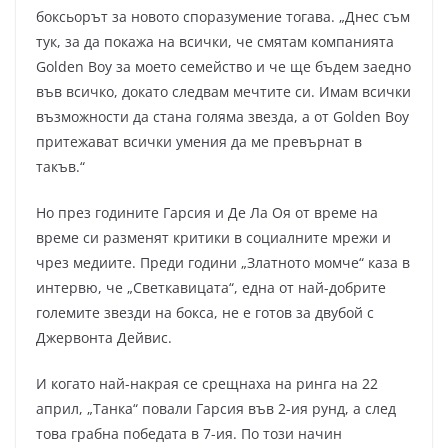
боксьорът за новото споразумение тогава. „Днес съм
тук, за да покажа на всички, че смятам компанията
Golden Boy за моето семейство и че ще бъдем заедно
във всичко, докато следвам мечтите си. Имам всички
възможности да стана голяма звезда, а от Golden Boy
притежават всички умения да ме превърнат в
такъв.“
Но през годините Гарсия и Де Ла Оя от време на
време си разменят критики в социалните мрежи и
чрез медиите. Преди години „Златното момче“ каза в
интервю, че „Светкавицата“, една от най-добрите
големите звезди на бокса, не е готов за двубой с
Джервонта Дейвис.
И когато най-накрая се срещнаха на ринга на 22
април, „Танка“ повали Гарсия във 2-ия рунд, а след
това грабна победата в 7-ия. По този начин