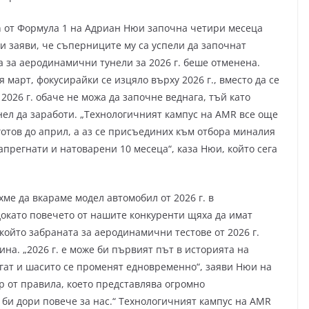
in от Формула 1 на Адриан Нюи започна четири месеца
и заяви, че съперниците му са успели да започнат
та за аеродинамични тунели за 2026 г. беше отменена.
 март, фокусирайки се изцяло върху 2026 г., вместо да се
 2026 г. обаче не можа да започне веднага, тъй като
ел да заработи. „Технологичният кампус на AMR все още
отов до април, а аз се присъединих към отбора миналия
апрегнати и натоварени 10 месеца“, каза Нюи, който сега
хме да вкараме модел автомобил от 2026 г. в
докато повечето от нашите конкуренти щяха да имат
който забраната за аеродинамични тестове от 2026 г.
на. „2026 г. е може би първият път в историята на
егат и шасито се променят едновременно“, заяви Нюи на
ор от правила, което представлява огромно
 би дори повече за нас.“ Технологичният кампус на AMR