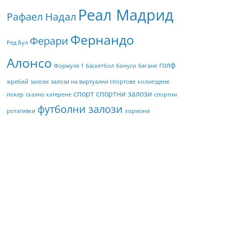
Реал Мадрид
Рафаел Надал
Фернандо
Ферари
Ред Бул
Алонсо
голф
Формула 1
баскетбол
бонуси
бягане
жребий
залози
залози на виртуални спортове
колоездене
спорт
спортни залози
покер
скално катерене
спортни
футболни залози
ротативки
хормони