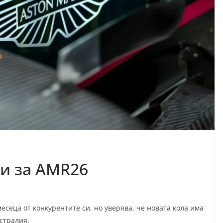
и за AMR26
есеца от конкурентите си, но уверява, че новата кола има
стралия.