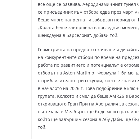
все още се развива. Аеродинамичният тунел 
се присъединих към отбора едва през март ми
Беше много напрегнат и забързан период от 1
„Колата беше завършена в последния момент,
шейкдауна в Барселона“, добави той.
Геометрията на предното окачване и дизайнъ
на конкурентните отбори по време на предсез
работа по развитието и потенциалът е огром
отборът на Aston Martin от Формула 1 би мог
с приблизително три секунди, което е значит
в началото на 2026 г. Това подобрение е ключ
групата. Колкото и смел да беше AMR26 в Барс
откриващото Гран При на Австралия за сезона
състезава в Мелбърн, ще бъде много различен
който ще завършим сезона в Абу Даби, ще бъд
той.