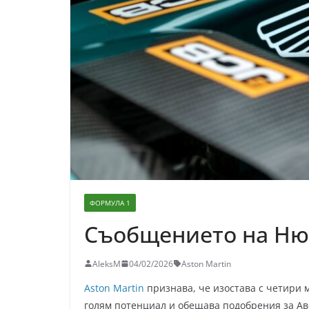
ФОРМУЛА 1
Съобщението на Ню
AleksM
04/02/2026
Aston Martin
Aston Martin
признава, че изостава с четири м
голям потенциал и обещава подобрения за Ав