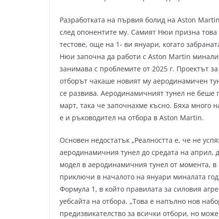
Разработката на първия болид на Aston Mart
след опонентите му. Самият Нюи призна това 
тестове, още на 1- ви януари, когато забрана
Нюи започна да работи с Aston Martin миналия
занимава с проблемите от 2025 г. Проектът за
отборът чакаше новият му аеродинамичен тун
се развива. Аеродинамичният тунел не беше г
март, така че започнахме късно. Бяха много н
е и ръководител на отбора в Aston Martin.
Основен недостатък „Реалността е, че не успя
аеродинамичния тунел до средата на април, 
модел в аеродинамичния тунел от момента, в 
приключи в началото на януари миналата годи
Формула 1, в който правилата за силовия агр
уебсайта на отбора. „Това е напълно нов наб
предизвикателство за всички отбори, но може