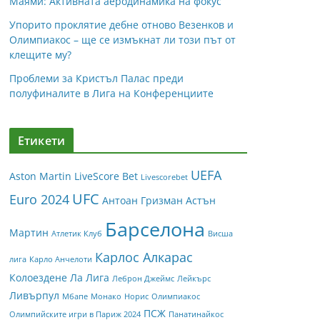
Маями: Активната аеродинамика на фокус
Упорито проклятие дебне отново Везенков и
Олимпиакос – ще се измъкнат ли този път от
клещите му?
Проблеми за Кристъл Палас преди
полуфиналите в Лига на Конференциите
Етикети
UEFA
Aston Martin
LiveScore Bet
Livescorebet
UFC
Euro 2024
Антоан Гризман
Астън
Барселона
Мартин
Атлетик Клуб
Висша
Карлос Алкарас
лига
Карло Анчелоти
Колоездене
Ла Лига
Леброн Джеймс
Лейкърс
Ливърпул
Мбапе
Монако
Норис
Олимпиакос
ПСЖ
Олимпийските игри в Париж 2024
Панатинайкос