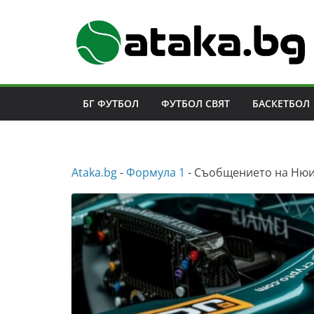
Skip
to
content
БГ ФУТБОЛ
ФУТБОЛ СВЯТ
БАСКЕТБОЛ
Аtaka.bg
-
Формула 1
-
Съобщението на Нюи