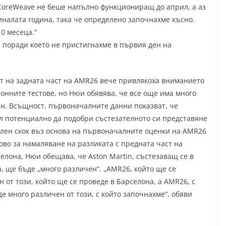
CoreWeave не беше напълно функциониращ до април, а аз
налата година, така че определено започнахме късно.
0 месеца.“
 поради което не пристигнахме в първия ден на
т на задната част на AMR26 вече привлякоха вниманието
онните тестове, но Нюи обявява, че все още има много
ен. Всъщност, първоначалните данни показват, че
ъл потенциално да подобри състезателното си представяне
елен скок въз основа на първоначалните оценки на AMR26
ово за намаляване на разликата с предната част на
елона, Нюи обещава, че Aston Martin, състезаващ се в
, ще бъде „много различен“. „AMR26, който ще се
 от този, който ще се проведе в Барселона, а AMR26, с
е много различен от този, с който започнахме“, обяви