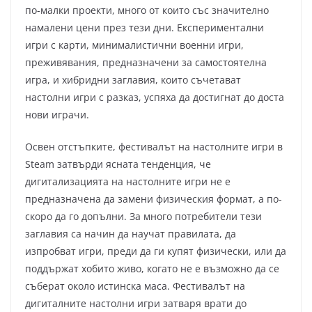
по-малки проекти, много от които със значително
намалени цени през тези дни. Експериментални
игри с карти, минималистични военни игри,
преживявания, предназначени за самостоятелна
игра, и хибридни заглавия, които съчетават
настолни игри с разказ, успяха да достигнат до доста
нови играчи.
Освен отстъпките, фестивалът на настолните игри в
Steam затвърди ясната тенденция, че
дигитализацията на настолните игри не е
предназначена да замени физическия формат, а по-
скоро да го допълни. За много потребители тези
заглавия са начин да научат правилата, да
изпробват игри, преди да ги купят физически, или да
поддържат хобито живо, когато не е възможно да се
съберат около истинска маса. Фестивалът на
дигиталните настолни игри затваря врати до