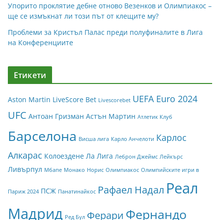
Упорито проклятие дебне отново Везенков и Олимпиакос –
ще се измъкнат ли този път от клещите му?
Проблеми за Кристъл Палас преди полуфиналите в Лига
на Конференциите
Етикети
UEFA Euro 2024
Aston Martin
LiveScore Bet
Livescorebet
UFC
Антоан Гризман
Астън Мартин
Атлетик Клуб
Барселона
Карлос
Висша лига
Карло Анчелоти
Алкарас
Колоездене
Ла Лига
Леброн Джеймс
Лейкърс
Ливърпул
Мбапе
Монако
Норис
Олимпиакос
Олимпийските игри в
Реал
Рафаел Надал
ПСЖ
Париж 2024
Панатинайкос
Мадрид
Фернандо
Ферари
Ред Бул