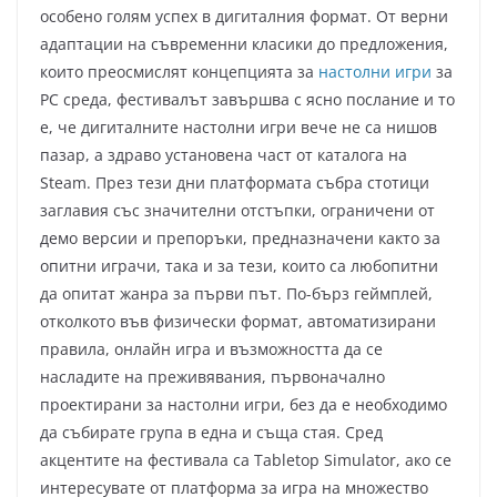
особено голям успех в дигиталния формат. От верни
адаптации на съвременни класики до предложения,
които преосмислят концепцията за
настолни игри
за
PC среда, фестивалът завършва с ясно послание и то
е, че дигиталните настолни игри вече не са нишов
пазар, а здраво установена част от каталога на
Steam. През тези дни платформата събра стотици
заглавия със значителни отстъпки, ограничени от
демо версии и препоръки, предназначени както за
опитни играчи, така и за тези, които са любопитни
да опитат жанра за първи път. По-бърз геймплей,
отколкото във физически формат, автоматизирани
правила, онлайн игра и възможността да се
насладите на преживявания, първоначално
проектирани за настолни игри, без да е необходимо
да събирате група в една и съща стая. Сред
акцентите на фестивала са Tabletop Simulator, ако се
интересувате от платформа за игра на множество