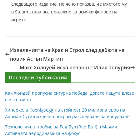
следващото издание, но ясно показва, че мястото му
в Steam става все по-важно за всички фенове на
игрите.
Изявленията на Крак и Строл след дебюта на
новия Астън Мартин
Макс Холоуей иска реванш с Илия Топурия
Последни публикации
Как Хюндай пропусна сигурна победа, докато Кацута влезе
в историята
Хиперкола Koenigsegg на стойност 20 милиона евро на
Адриан Сутил изчезна покрай разследване за изнудване
Технологичен пробив за Ред Бул (Red Bull) в Маями:
Активната аеродинамика на фокус