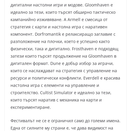
дигитални настолни игри и модове. Gloomhaven е
идеално за тези, които търсят обширно тактическо
кампанийно изживяване. А Armell е смесица от
стратегия с карти и настолна игра с наративен
компонент. Dorfromantik е релаксиращо заглавие с
разположение на плочки, което е успешно както
физически, така и дигитално. Frosthaven е подходящ
затези които търсят продължение на Gloomhaven в
дигитален формат. Dune е добър избор за играчи,
които се наслаждават на стратегия с управление на
ресурси и политически конфликти. Everdell е красива
настолна игра с елементи на управление и
строителство. Cultist Simulator е идеално за тези,
които търсят наратив с механика на карти и
експериментиране.
Фестивалът не се е ограничил само до големи имена.
Една от силните му страни е, че дава видимост на