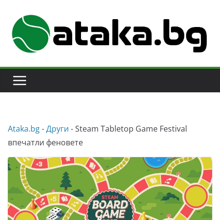
Skip
to
content
Аtaka.bg
-
Други
-
Steam Tabletop Game Festival
впечатли феновете