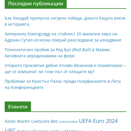
Последни публикации
Как Хюндай пропусна сигурна победа, докато Кацута влезе
в историята
Хиперкола Koenigsegg на стойност 20 милиона евро на
Адриан Сутил изчезна покрай разследване за изнудване
Технологичен пробив за Ред Бул (Red Bull) в Маями:
Активната аеродинамика на фокус
Упорито проклятие дебне отново Везенков и Олимпиакос –
ще се измъкнат ли този път от клещите му?
Проблеми за Кристъл Палас преди полуфиналите в Лига
на Конференциите
Етикети
UEFA Euro 2024
Aston Martin
LiveScore Bet
Livescorebet
UFC