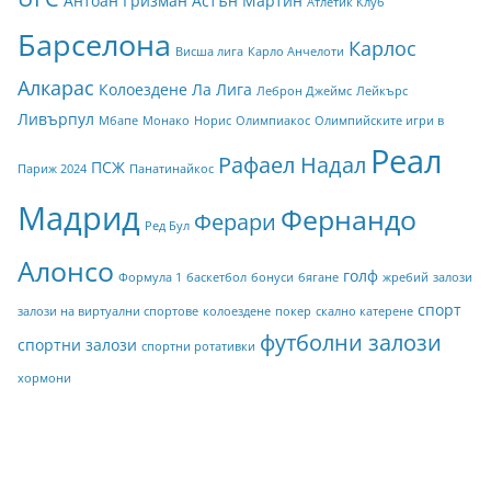
Антоан Гризман
Астън Мартин
Атлетик Клуб
Барселона
Карлос
Висша лига
Карло Анчелоти
Алкарас
Колоездене
Ла Лига
Леброн Джеймс
Лейкърс
Ливърпул
Мбапе
Монако
Норис
Олимпиакос
Олимпийските игри в
Реал
Рафаел Надал
ПСЖ
Париж 2024
Панатинайкос
Мадрид
Фернандо
Ферари
Ред Бул
Алонсо
голф
Формула 1
баскетбол
бонуси
бягане
жребий
залози
спорт
залози на виртуални спортове
колоездене
покер
скално катерене
футболни залози
спортни залози
спортни ротативки
хормони