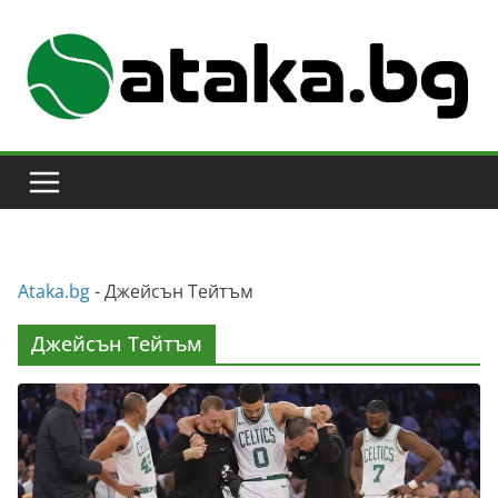
Skip
to
content
Аtaka.bg
-
Джейсън Тейтъм
Джейсън Тейтъм