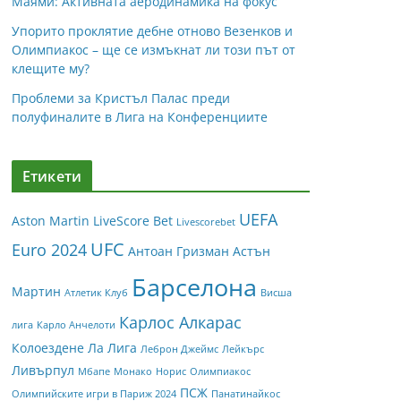
Маями: Активната аеродинамика на фокус
Упорито проклятие дебне отново Везенков и
Олимпиакос – ще се измъкнат ли този път от
клещите му?
Проблеми за Кристъл Палас преди
полуфиналите в Лига на Конференциите
Етикети
UEFA
Aston Martin
LiveScore Bet
Livescorebet
UFC
Euro 2024
Антоан Гризман
Астън
Барселона
Мартин
Атлетик Клуб
Висша
Карлос Алкарас
лига
Карло Анчелоти
Колоездене
Ла Лига
Леброн Джеймс
Лейкърс
Ливърпул
Мбапе
Монако
Норис
Олимпиакос
ПСЖ
Олимпийските игри в Париж 2024
Панатинайкос