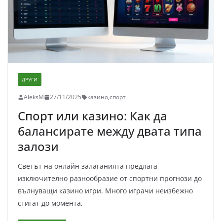
ДРУГИ
AleksM
27/11/2025
казино
,
спорт
Спорт или казино: Как да
балансирате между двата типа
залози
Светът на онлайн залаганията предлага
изключително разнообразие от спортни прогнози до
вълнуващи казино игри. Много играчи неизбежно
стигат до момента,