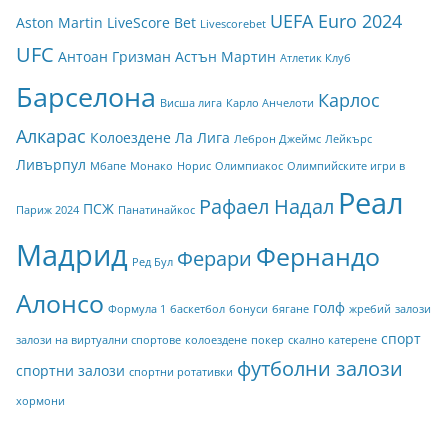
UEFA Euro 2024
Aston Martin
LiveScore Bet
Livescorebet
UFC
Антоан Гризман
Астън Мартин
Атлетик Клуб
Барселона
Карлос
Висша лига
Карло Анчелоти
Алкарас
Колоездене
Ла Лига
Леброн Джеймс
Лейкърс
Ливърпул
Мбапе
Монако
Норис
Олимпиакос
Олимпийските игри в
Реал
Рафаел Надал
ПСЖ
Париж 2024
Панатинайкос
Мадрид
Фернандо
Ферари
Ред Бул
Алонсо
голф
Формула 1
баскетбол
бонуси
бягане
жребий
залози
спорт
залози на виртуални спортове
колоездене
покер
скално катерене
футболни залози
спортни залози
спортни ротативки
хормони