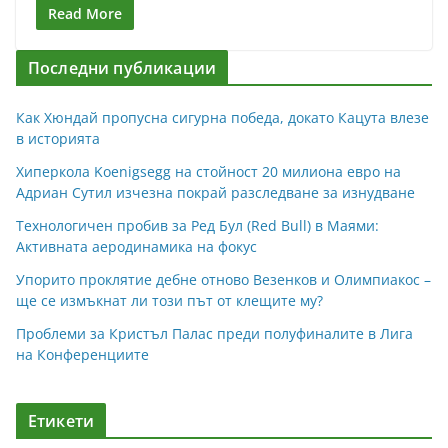
Read More
Последни публикации
Как Хюндай пропусна сигурна победа, докато Кацута влезе
в историята
Хиперкола Koenigsegg на стойност 20 милиона евро на
Адриан Сутил изчезна покрай разследване за изнудване
Технологичен пробив за Ред Бул (Red Bull) в Маями:
Активната аеродинамика на фокус
Упорито проклятие дебне отново Везенков и Олимпиакос –
ще се измъкнат ли този път от клещите му?
Проблеми за Кристъл Палас преди полуфиналите в Лига
на Конференциите
Етикети