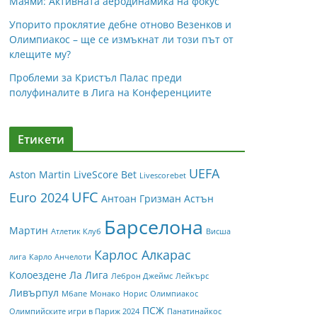
Маями: Активната аеродинамика на фокус
Упорито проклятие дебне отново Везенков и
Олимпиакос – ще се измъкнат ли този път от
клещите му?
Проблеми за Кристъл Палас преди
полуфиналите в Лига на Конференциите
Етикети
UEFA
Aston Martin
LiveScore Bet
Livescorebet
UFC
Euro 2024
Антоан Гризман
Астън
Барселона
Мартин
Атлетик Клуб
Висша
Карлос Алкарас
лига
Карло Анчелоти
Колоездене
Ла Лига
Леброн Джеймс
Лейкърс
Ливърпул
Мбапе
Монако
Норис
Олимпиакос
ПСЖ
Олимпийските игри в Париж 2024
Панатинайкос