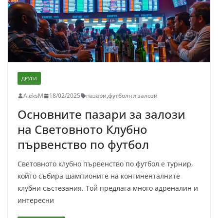
ДРУГИ
AleksM
18/02/2025
пазари
,
футболни залози
Основните пазари за залози
на Световното Клубно
първенство по футбол
Световното клубно първенство по футбол е турнир,
който събира шампионите на континенталните
клубни състезания. Той предлага много адреналин и
интересни