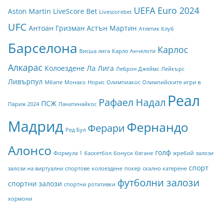
UEFA Euro 2024
Aston Martin
LiveScore Bet
Livescorebet
UFC
Антоан Гризман
Астън Мартин
Атлетик Клуб
Барселона
Карлос
Висша лига
Карло Анчелоти
Алкарас
Колоездене
Ла Лига
Леброн Джеймс
Лейкърс
Ливърпул
Мбапе
Монако
Норис
Олимпиакос
Олимпийските игри в
Реал
Рафаел Надал
ПСЖ
Париж 2024
Панатинайкос
Мадрид
Фернандо
Ферари
Ред Бул
Алонсо
голф
Формула 1
баскетбол
бонуси
бягане
жребий
залози
спорт
залози на виртуални спортове
колоездене
покер
скално катерене
футболни залози
спортни залози
спортни ротативки
хормони