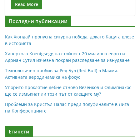
Read More
Последни публикации
Как Хюндай пропусна сигурна победа, докато Кацута влезе
в историята
Хиперкола Koenigsegg на стойност 20 милиона евро на
Адриан Сутил изчезна покрай разследване за изнудване
Технологичен пробив за Ред Бул (Red Bull) в Маями:
Активната аеродинамика на фокус
Упорито проклятие дебне отново Везенков и Олимпиакос –
ще се измъкнат ли този път от клещите му?
Проблеми за Кристъл Палас преди полуфиналите в Лига
на Конференциите
Етикети