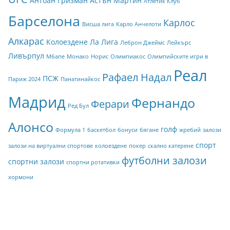
Антоан Гризман
Астън Мартин
Атлетик Клуб
Барселона
Карлос
Висша лига
Карло Анчелоти
Алкарас
Колоездене
Ла Лига
Леброн Джеймс
Лейкърс
Ливърпул
Мбапе
Монако
Норис
Олимпиакос
Олимпийските игри в
Реал
Рафаел Надал
ПСЖ
Париж 2024
Панатинайкос
Мадрид
Фернандо
Ферари
Ред Бул
Алонсо
голф
Формула 1
баскетбол
бонуси
бягане
жребий
залози
спорт
залози на виртуални спортове
колоездене
покер
скално катерене
футболни залози
спортни залози
спортни ротативки
хормони