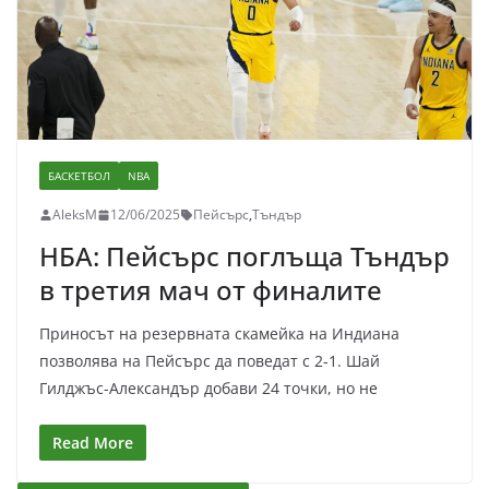
БАСКЕТБОЛ
NBA
AleksM
12/06/2025
Пейсърс
,
Тъндър
НБА: Пейсърс поглъща Тъндър
в третия мач от финалите
Приносът на резервната скамейка на Индиана
позволява на Пейсърс да поведат с 2-1. Шай
Гилджъс-Александър добави 24 точки, но не
Read More