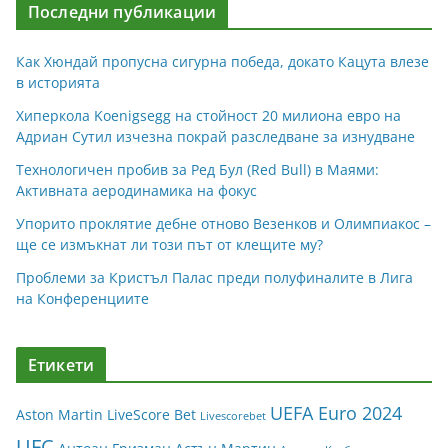
Последни публикации
Как Хюндай пропусна сигурна победа, докато Кацута влезе
в историята
Хиперкола Koenigsegg на стойност 20 милиона евро на
Адриан Сутил изчезна покрай разследване за изнудване
Технологичен пробив за Ред Бул (Red Bull) в Маями:
Активната аеродинамика на фокус
Упорито проклятие дебне отново Везенков и Олимпиакос –
ще се измъкнат ли този път от клещите му?
Проблеми за Кристъл Палас преди полуфиналите в Лига
на Конференциите
Етикети
UEFA Euro 2024
Aston Martin
LiveScore Bet
Livescorebet
UFC