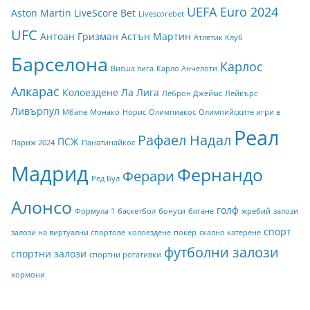
UEFA Euro 2024
Aston Martin
LiveScore Bet
Livescorebet
UFC
Антоан Гризман
Астън Мартин
Атлетик Клуб
Барселона
Карлос
Висша лига
Карло Анчелоти
Алкарас
Колоездене
Ла Лига
Леброн Джеймс
Лейкърс
Ливърпул
Мбапе
Монако
Норис
Олимпиакос
Олимпийските игри в
Реал
Рафаел Надал
ПСЖ
Париж 2024
Панатинайкос
Мадрид
Фернандо
Ферари
Ред Бул
Алонсо
голф
Формула 1
баскетбол
бонуси
бягане
жребий
залози
спорт
залози на виртуални спортове
колоездене
покер
скално катерене
футболни залози
спортни залози
спортни ротативки
хормони