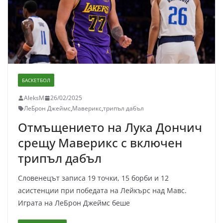
БАСКЕТБОЛ
AleksM
26/02/2025
ЛеБрон Джеймс
,
Маверикс
,
трипъл дабъл
Отмъщението на Лука Дончич
срещу Маверикс с включен
трипъл дабъл
Словенецът записа 19 точки, 15 борби и 12
асистенции при победата на Лейкърс над Мавс.
Играта на ЛеБрон Джеймс беше