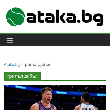
Skip
to
content
Аtaka.bg
-
трипъл дабъл
трипъл дабъл