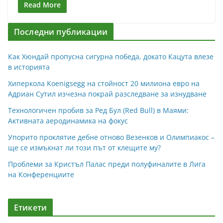
Read More
Последни публикации
Как Хюндай пропусна сигурна победа, докато Кацута влезе
в историята
Хиперкола Koenigsegg на стойност 20 милиона евро на
Адриан Сутил изчезна покрай разследване за изнудване
Технологичен пробив за Ред Бул (Red Bull) в Маями:
Активната аеродинамика на фокус
Упорито проклятие дебне отново Везенков и Олимпиакос –
ще се измъкнат ли този път от клещите му?
Проблеми за Кристъл Палас преди полуфиналите в Лига
на Конференциите
Етикети