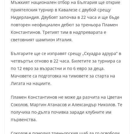
Мъжкият национален отбор на България ще открие
приятелския турнир в Кавалезе с двубой срещу
Нидерландия. Двубоят започва в 22 часа и ще бъде
повторен неофициален дебют за треньора Пламен
Константинов. Третият тим в надпреварата е
световният шампион Италия.
Българите ще се изправят срещу „Скуадра адзура“ в
четвъртък отново в 22 часа. Билетите за турнира са
по 12 евро за възрастни и по 6 евро за деца.
Мачовете са подготовка на тимовете за старта на
Лигата на нациите.
Пламен Константинов не може да разчита на Цветан
Соколов, Мартин Атанасов и Александър Николов. Те
получиха по-дълга почивка заради клубните им
първенства.
Соколов е помолил треньорския щаб да го освободи