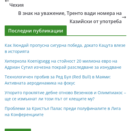
Чехия
В знак на уважение, Тренто вади номера на
Казийски от употреба
Последни публикации
Как Хюндай пропусна сигурна победа, докато Кацута влезе
в историята
Хиперкола Koenigsegg на стойност 20 милиона евро на
Адриан Сутил изчезна покрай разследване за изнудване
Технологичен пробив за Ред Бул (Red Bull) в Маями:
Активната аеродинамика на фокус
Упорито проклятие дебне отново Везенков и Олимпиакос –
ще се измъкнат ли този път от клещите му?
Проблеми за Кристъл Палас преди полуфиналите в Лига
на Конференциите