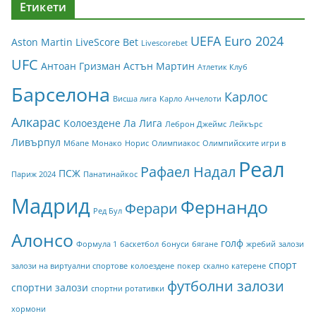
Етикети
UEFA Euro 2024
Aston Martin
LiveScore Bet
Livescorebet
UFC
Антоан Гризман
Астън Мартин
Атлетик Клуб
Барселона
Карлос
Висша лига
Карло Анчелоти
Алкарас
Колоездене
Ла Лига
Леброн Джеймс
Лейкърс
Ливърпул
Мбапе
Монако
Норис
Олимпиакос
Олимпийските игри в
Реал
Рафаел Надал
ПСЖ
Париж 2024
Панатинайкос
Мадрид
Фернандо
Ферари
Ред Бул
Алонсо
голф
Формула 1
баскетбол
бонуси
бягане
жребий
залози
спорт
залози на виртуални спортове
колоездене
покер
скално катерене
футболни залози
спортни залози
спортни ротативки
хормони