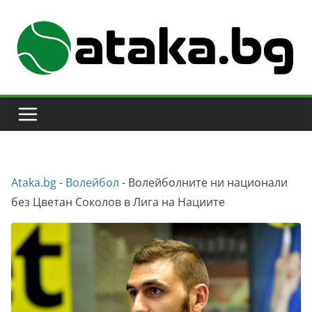
Skip
to
content
Аtaka.bg
-
Волейбол
-
Волейболните ни национали
без Цветан Соколов в Лига на Нациите