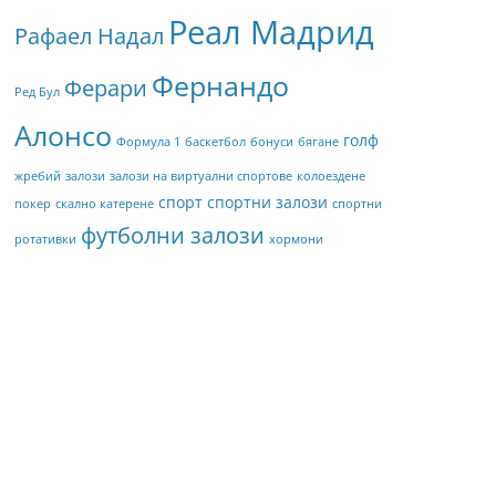
Реал Мадрид
Рафаел Надал
Фернандо
Ферари
Ред Бул
Алонсо
голф
Формула 1
баскетбол
бонуси
бягане
жребий
залози
залози на виртуални спортове
колоездене
спорт
спортни залози
покер
скално катерене
спортни
футболни залози
ротативки
хормони