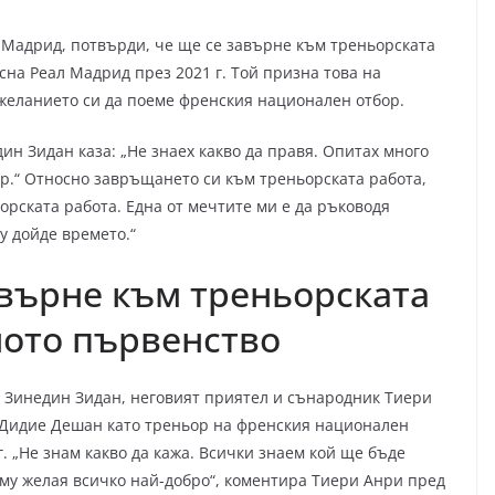
л Мадрид, потвърди, че ще се завърне към треньорската
усна Реал Мадрид през 2021 г. Той призна това на
 желанието си да поеме френския национален отбор.
дин Зидан каза: „Не знаех какво да правя. Опитах много
ьор.“ Относно завръщането си към треньорската работа,
орската работа. Една от мечтите ми е да ръководя
у дойде времето.“
авърне към треньорската
ното първенство
а Зинедин Зидан, неговият приятел и сънародник Тиери
и Дидие Дешан като треньор на френския национален
. „Не знам какво да кажа. Всички знаем кой ще бъде
И му желая всичко най-добро“, коментира Тиери Анри пред