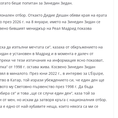
 когато беше попитан за Зинедин Зидан.
ионален отбор. Откакто Дидие Дешан обяви края на ерата
 през 2026 г. на 8 януари, името на Зинедин Зидан се
освено бившият мениджър на Реал Мадрид показва
иска да изпълни мечтата си“, казаха от обкръжението на
идан е установен в Мадрид и в момента е далеч от
преки че тези изтичания на информация ясно показват,
пка“ от 1998 г. остава жива. Косвено Зинедин Зидан
ял в миналото. През юни 2022 г., в интервю за L’Équipe,
во в Катар, той изрази убеждението си, че един ден ще
вото му Световно първенство през 1998 г. Да бъда
ира се“ и това „ще се случи един ден“, каза той за
 от мен, но искам да затворя кръга с националния отбор.
 е едно от най-хубавите неща, които някога са ми се