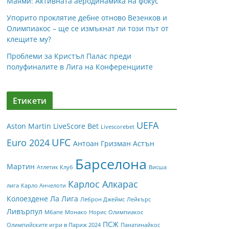
Маями: Активната аеродинамика на фокус
Упорито проклятие дебне отново Везенков и
Олимпиакос – ще се измъкнат ли този път от
клещите му?
Проблеми за Кристъл Палас преди
полуфиналите в Лига на Конференциите
Етикети
UEFA
Aston Martin
LiveScore Bet
Livescorebet
UFC
Euro 2024
Антоан Гризман
Астън
Барселона
Мартин
Атлетик Клуб
Висша
Карлос Алкарас
лига
Карло Анчелоти
Колоездене
Ла Лига
Леброн Джеймс
Лейкърс
Ливърпул
Мбапе
Монако
Норис
Олимпиакос
ПСЖ
Олимпийските игри в Париж 2024
Панатинайкос