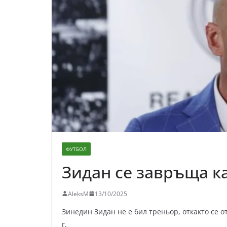
ФУТБОЛ
Зидан се завръща к
AleksM
13/10/2025
Зинедин Зидан не е бил треньор, откакто се 
г.