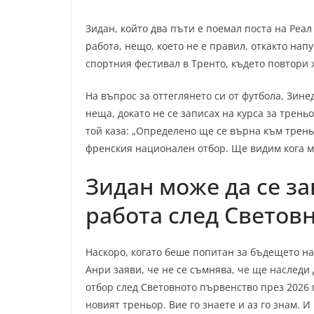
Зидан, който два пъти е поемал поста на Реа
работа, нещо, което не е правил, откакто нап
спортния фестивал в Тренто, където повтори
На въпрос за оттеглянето си от футбола, Зине
неща, докато не се записах на курса за трен
той каза: „Определено ще се върна към трень
френския национален отбор. Ще видим кога м
Зидан може да се з
работа след Светов
Наскоро, когато беше попитан за бъдещето н
Анри заяви, че не се съмнява, че ще наслед
отбор след Световното първенство през 2026 г
новият треньор. Вие го знаете и аз го знам. 