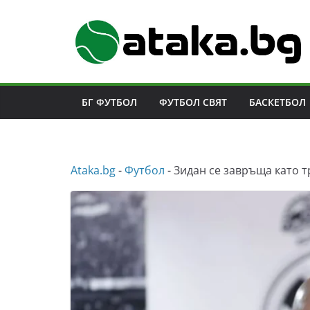
Skip
to
content
БГ ФУТБОЛ
ФУТБОЛ СВЯТ
БАСКЕТБОЛ
Аtaka.bg
-
Футбол
-
Зидан се завръща като 