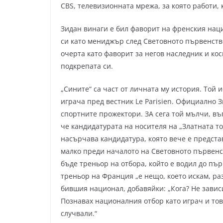
CBS, телевизионната мрежа, за която работи,
Зидан винаги е бил фаворит на френския нац
си като мениджър след Световното първенство
очерта като фаворит за негов наследник и к
подкрепата си.
„Сините“ са част от личната му история. Той 
играча пред вестник Le Parisien. Официално З
спортните прожектори. ЗА сега той мълчи, въ
че кандидатурата на носителя на „Златната то
насърчава кандидатура, която вече е представ
малко преди началото на Световното първенст
бъде треньор на отбора, който е водил до пър
треньор на Франция „е нещо, което искам, разб
бившия национал, добавяйки: „Кога? Не зависи
Познавах националния отбор като играч и това
случвали.“