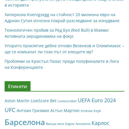
в историята
Хиперкола Koenigsegg на стойност 20 милиона евро на
Адриан Сутил изчезна покрай разследване за изнудване
Технологичен пробив за Ред Бул (Red Bull) в Маями:
Активната аеродинамика на фокус
Упорито проклятие дебне отново Везенков и Олимпиакос –
ще се измъкнат ли този път от клещите му?
Проблеми за Кристъл Палас преди полуфиналите в Лига
на Конференциите
Етикети
UEFA Euro 2024
Aston Martin
LiveScore Bet
Livescorebet
UFC
Антоан Гризман
Астън Мартин
Атлетик Клуб
Барселона
Карлос
Висша лига
Карло Анчелоти