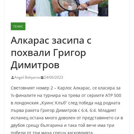
ТЕНИС
Алкарас засипа с
похвали Григор
Димитров
Angel Bekyarov
24/06/2023
Световният номер 2 – Карлос Алкарас, се класира за
½-финалите на турнира на трева от сериите ATP 500
в лондонския „Куинс Клъб“ след победа над родната
първа ракета Григор Димитров с 6:4, 6:4. Младият
испанец остана много доволен от представянето си в
двубоя срещу българина и така той вече има три
победи от три мача срещу хасковлията.