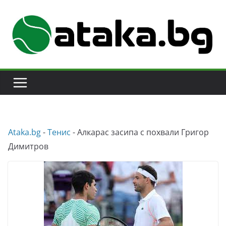
Skip
to
content
Аtaka.bg
-
Тенис
-
Алкарас засипа с похвали Григор
Димитров