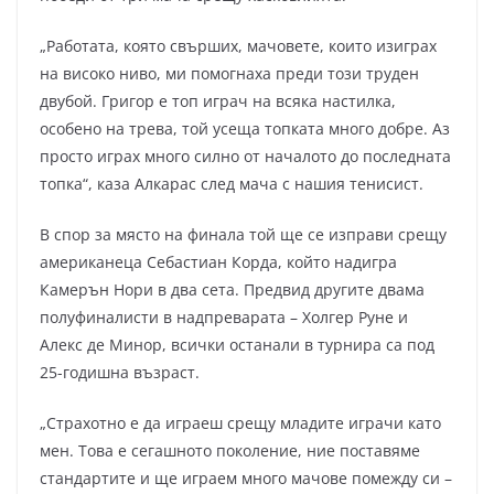
„Работата, която свърших, мачовете, които изиграх
на високо ниво, ми помогнаха преди този труден
двубой. Григор е топ играч на всяка настилка,
особено на трева, той усеща топката много добре. Аз
просто играх много силно от началото до последната
топка“, каза Алкарас след мача с нашия тенисист.
В спор за място на финала той ще се изправи срещу
американеца Себастиан Корда, който надигра
Камерън Нори в два сета. Предвид другите двама
полуфиналисти в надпреварата – Холгер Руне и
Алекс де Минор, всички останали в турнира са под
25-годишна възраст.
„Страхотно е да играеш срещу младите играчи като
мен. Това е сегашното поколение, ние поставяме
стандартите и ще играем много мачове помежду си –