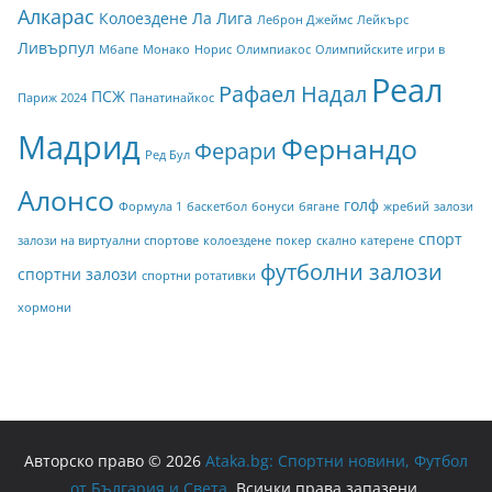
Алкарас
Колоездене
Ла Лига
Леброн Джеймс
Лейкърс
Ливърпул
Мбапе
Монако
Норис
Олимпиакос
Олимпийските игри в
Реал
Рафаел Надал
ПСЖ
Париж 2024
Панатинайкос
Мадрид
Фернандо
Ферари
Ред Бул
Алонсо
голф
Формула 1
баскетбол
бонуси
бягане
жребий
залози
спорт
залози на виртуални спортове
колоездене
покер
скално катерене
футболни залози
спортни залози
спортни ротативки
хормони
Авторско право © 2026
Ataka.bg: Спортни новини, Футбол
от България и Света
. Всички права запазени.