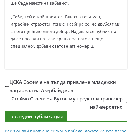
ще бъде наистина забавно“.
„Себи, той е мой приятел. Влиза в този мач,
играейки страхотен тенис. Разбира се, че двубоят ми
с него ще бъде много добър. Надявам се публиката
да се наслади на тази среща, защото е нещо
специално“, добави световният номер 2.
ЦСКА София е на път да привлече младежки
национал на Азербайджан
Стойчо Стоев: На Вутов му предстои трансфер
най-вероятно
Последни публикации
Как Хюндай пропусна сигурна победа, докато Кацута влезе