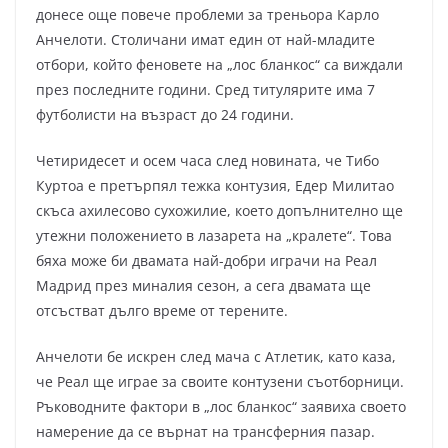
донесе още повече проблеми за треньора Карло
Анчелоти. Столичани имат един от най-младите
отбори, който феновете на „лос бланкос“ са виждали
през последните години. Сред титулярите има 7
футболисти на възраст до 24 години.
Четиридесет и осем часа след новината, че Тибо
Куртоа е претърпял тежка контузия, Едер Милитао
скъса ахилесово сухожилие, което допълнително ще
утежни положението в лазарета на „кралете“. Това
бяха може би двамата най-добри играчи на Реал
Мадрид през миналия сезон, а сега двамата ще
отсъстват дълго време от терените.
Анчелоти бе искрен след мача с Атлетик, като каза,
че Реал ще играе за своите контузени съотборници.
Ръководните фактори в „лос бланкос“ заявиха своето
намерение да се върнат на трансферния пазар.