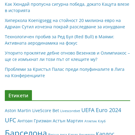
Как Хюндай пропусна сигурна победа, докато Кацута влезе
в историята
Хиперкола Koenigsegg на стойност 20 милиона евро на
Адриан Сутил изчезна покрай разследване за изнудване
Технологичен пробив за Ред Бул (Red Bull) в Маями:
Активната аеродинамика на фокус
Упорито проклятие дебне отново Везенков и Олимпиакос –
ще се измъкнат ли този път от клещите му?
Проблеми за Кристъл Палас преди полуфиналите в Лига
на Конференциите
Етикети
UEFA Euro 2024
Aston Martin
LiveScore Bet
Livescorebet
UFC
Антоан Гризман
Астън Мартин
Атлетик Клуб
Барселона
Карлос
Висша лига
Карло Анчелоти