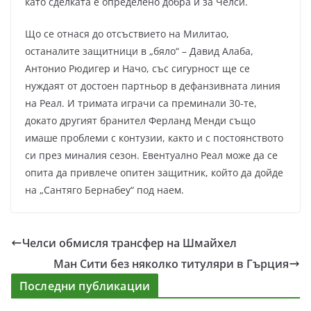
като сделката е определено добра и за Челси.
Що се отнася до отсъствието на Милитао,
останалите защитници в „бяло“ – Давид Алаба,
Антонио Рюдигер и Начо, със сигурност ще се
нуждаят от достоен партньор в дефанзивната линия
на Реал. И тримата играчи са преминали 30-те,
докато другият бранител Ферланд Менди също
имаше проблеми с контузии, както и с постоянството
си през миналия сезон. Евентуално Реал може да се
опита да привлече опитен защитник, който да дойде
на „Сантяго Бернабеу“ под наем.
Челси обмисля трансфер на Шмайхел
Ман Сити без няколко титуляри в Гърция
Последни публикации