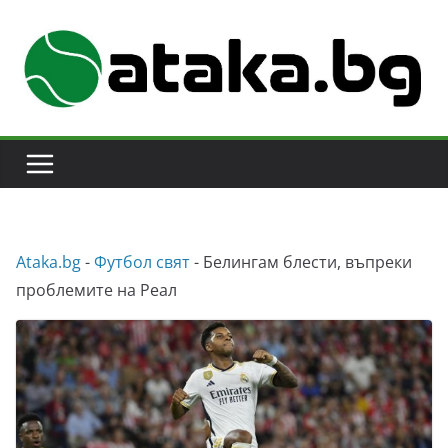
Skip
to
content
Аtaka.bg
-
Футбол свят
-
Белингам блести, въпреки
проблемите на Реал