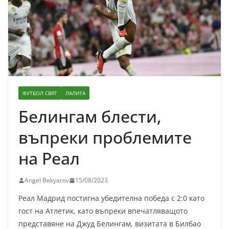
ФУТБОЛ СВЯТ
ЛАЛИГА
Белингам блести,
въпреки проблемите
на Реал
Angel Bekyarov
15/08/2023
Реал Мадрид постигна убедителна победа с 2:0 като
гост на Атлетик, като въпреки впечатляващото
представяне на Джуд Белингам, визитата в Билбао