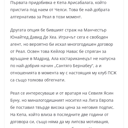
Първата придобивка е Кепа Арисабалага, който
пристига под наем от Челси. Това бе най-добрата
алтернатива за Реал в този момент.
Другата опция бе бившият страж на Манчестър
Юнайтед Давид Де Хеа. Играчът сега е свободен
агент, но вероятно би искал многогодишен договор
от Реал. Освен това Кейлор Навас бе спряган за
връщане в Мадрид. Ала костариканецът не напусна
по най-добрия начин „Сантяго Бернабеу“, а и
отношенията в момента му с настоящия му клуб ПСЖ
са също толкова обтегнати.
Реал се интересуваше и от вратаря на Севиля Ясин
Буну, но миналогодишният носител на Лига Европа
бе поставил твърде висока цена за неговия подпис.
На Кепа, който влиза в последните две години от
договора си, също няма да му липсва мотивация,