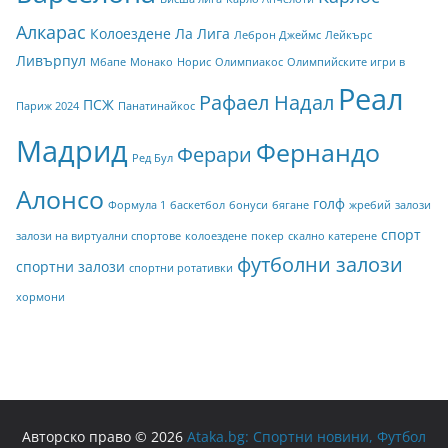
Алкарас
Колоездене
Ла Лига
Леброн Джеймс
Лейкърс
Ливърпул
Мбапе
Монако
Норис
Олимпиакос
Олимпийските игри в
Реал
Рафаел Надал
ПСЖ
Париж 2024
Панатинайкос
Мадрид
Фернандо
Ферари
Ред Бул
Алонсо
голф
Формула 1
баскетбол
бонуси
бягане
жребий
залози
спорт
залози на виртуални спортове
колоездене
покер
скално катерене
футболни залози
спортни залози
спортни ротативки
хормони
Авторско право © 2026
Ataka.bg: Спортни новини, Футбол