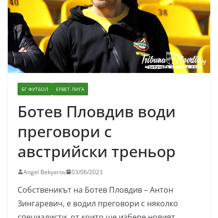
БГ ФУТБОЛ
EFBET ЛИГА
Ботев Пловдив води
преговори с
австрийски треньор
Angel Bekyarov
03/06/2023
Собственикът на Ботев Пловдив – Антон
Зингаревич, е водил преговори с няколко
специалисти, от които ще избере новият