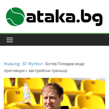
Skip
to
content
Аtaka.bg
-
БГ Футбол
-
Ботев Пловдив води
преговори с австрийски треньор