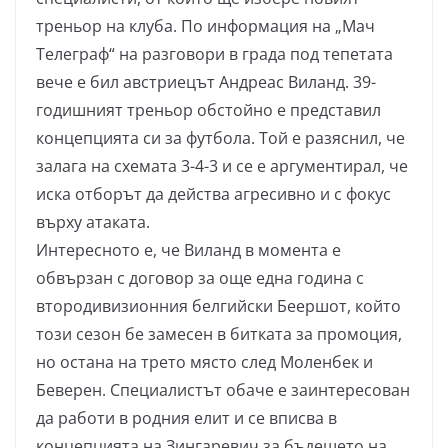
треньор на клуба. По информация на „Мач
Телеграф“ на разговори в града под тепетата
вече е бил австриецът Андреас Виланд. 39-
годишният треньор обстойно е представил
концепцията си за футбола. Той е разяснил, че
залага на схемата 3-4-3 и се е аргументирал, че
иска отборът да действа агресивно и с фокус
върху атаката.
Интересното е, че Виланд в момента е
обвързан с договор за още една година с
втородивизионния белгийски Беершот, който
този сезон бе замесен в битката за промоция,
но остана на трето място след Моленбек и
Беверен. Специалистът обаче е заинтересован
да работи в родния елит и се вписва в
концепцията на Зингаревич за бъдещето на