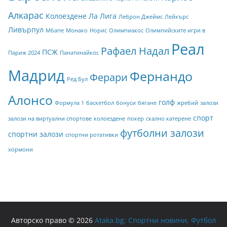
Алкарас
Колоездене
Ла Лига
Леброн Джеймс
Лейкърс
Ливърпул
Мбапе
Монако
Норис
Олимпиакос
Олимпийските игри в
Реал
Рафаел Надал
ПСЖ
Париж 2024
Панатинайкос
Мадрид
Фернандо
Ферари
Ред Бул
Алонсо
голф
Формула 1
баскетбол
бонуси
бягане
жребий
залози
спорт
залози на виртуални спортове
колоездене
покер
скално катерене
футболни залози
спортни залози
спортни ротативки
хормони
Авторско право © 2026
Ataka.bg: Спортни новини, Футбол