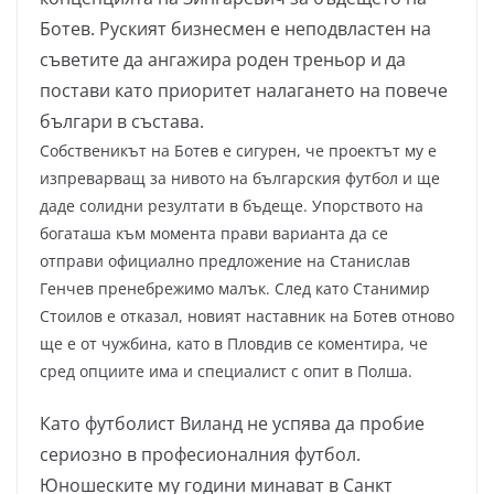
Ботев. Руският бизнесмен е неподвластен на
съветите да ангажира роден треньор и да
постави като приоритет налагането на повече
българи в състава.
Собственикът на Ботев е сигурен, че проектът му е
изпреварващ за нивото на българския футбол и ще
даде солидни резултати в бъдеще. Упорството на
богаташа към момента прави варианта да се
отправи официално предложение на Станислав
Генчев пренебрежимо малък. След като Станимир
Стоилов е отказал, новият наставник на Ботев отново
ще е от чужбина, като в Пловдив се коментира, че
сред опциите има и специалист с опит в Полша.
Като футболист Виланд не успява да пробие
сериозно в професионалния футбол.
Юношеските му години минават в Санкт