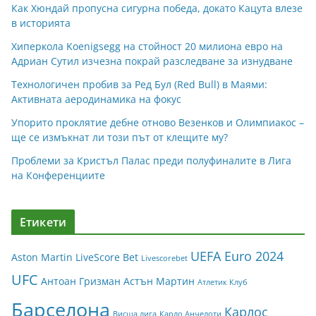
Как Хюндай пропусна сигурна победа, докато Кацута влезе
в историята
Хиперкола Koenigsegg на стойност 20 милиона евро на
Адриан Сутил изчезна покрай разследване за изнудване
Технологичен пробив за Ред Бул (Red Bull) в Маями:
Активната аеродинамика на фокус
Упорито проклятие дебне отново Везенков и Олимпиакос –
ще се измъкнат ли този път от клещите му?
Проблеми за Кристъл Палас преди полуфиналите в Лига
на Конференциите
Етикети
UEFA Euro 2024
Aston Martin
LiveScore Bet
Livescorebet
UFC
Антоан Гризман
Астън Мартин
Атлетик Клуб
Барселона
Карлос
Висша лига
Карло Анчелоти