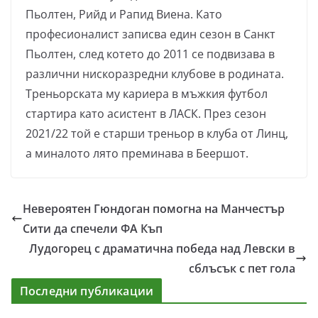
Пьолтен, Рийд и Рапид Виена. Като
професионалист записва един сезон в Санкт
Пьолтен, след котето до 2011 се подвизава в
различни нискоразредни клубове в родината.
Треньорската му кариера в мъжкия футбол
стартира като асистент в ЛАСК. През сезон
2021/22 той е старши треньор в клуба от Линц,
а миналото лято преминава в Беершот.
Невероятен Гюндоган помогна на Манчестър
Сити да спечели ФА Къп
Лудогорец с драматична победа над Левски в
сблъсък с пет гола
Последни публикации