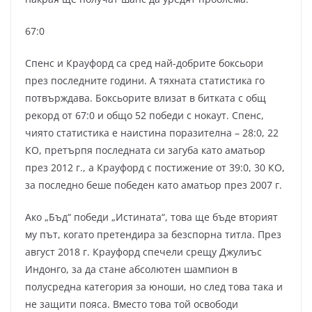
67:0
Спенс и Крауфорд са сред най-добрите боксьори
през последните години. А тяхната статистика го
потвърждава. Боксьорите влизат в битката с общ
рекорд от 67:0 и общо 52 победи с нокаут. Спенс,
чиято статистика е наистина поразителна – 28:0, 22
КО, претърпя последната си загуба като аматьор
през 2012 г., а Крауфорд с постижение от 39:0, 30 КО,
за последно беше победен като аматьор през 2007 г.
Ако „Бъд“ победи „Истината“, това ще бъде вторият
му път, когато претендира за безспорна титла. През
август 2018 г. Крауфорд спечели срещу Джулиъс
Индонго, за да стане абсолютен шампион в
полусредна категория за юноши, но след това така и
не защити пояса. Вместо това той освободи