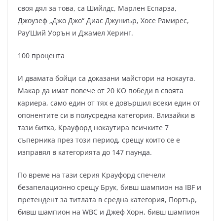
своя дял за това, са Шийлдс, Марлен Еспарза,
Джоузеф „Джо Джо“ Диас Джуниър, Хосе Рамирес,
Рау’Ший Уорън и Джамел Херинг.
100 процента
И двамата бойци са доказани майстори на нокаута.
Макар да имат повече от 20 КО победи в своята
кариера, само един от тях е довършил всеки един от
опонентите си в полусредна категория. Влизайки в
тази битка, Крауфорд нокаутира всичките 7
съперника през този период, срещу които се е
изправял в категорията до 147 паунда.
По време на тази серия Крауфорд спечели
безапелационно срещу Брук, бивш шампион на IBF и
претендент за титлата в средна категория, Портър,
бивш шампион на WBC и Джеф Хорн, бивш шампион