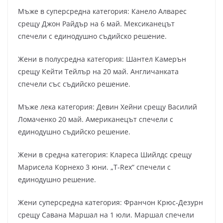
Мъже в суперсредна категория: Канело Алварес
срещу Джон Райдър на 6 май. Мексиканецът
спечели с единодушно съдийско решение.
Жени в полусредна категория: Шантел Камерън
срещу Кейти Тейлър на 20 май. Англичанката
спечели със съдийско решение.
Мъже лека категория: Девин Хейни срещу Василий
Ломаченко 20 май. Американецът спечели с
единодушно съдийско решение.
Жени в средна категория: Клареса Шийлдс срещу
Марисела Корнехо 3 юни. „T-Rex“ спечели с
единодушно решение.
Жени суперсредна категория: Франчон Крюс-Дезурн
срещу Савана Маршал на 1 юли. Маршал спечели