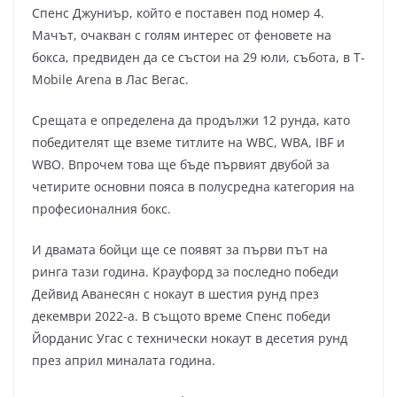
Спенс Джуниър, който е поставен под номер 4.
Мачът, очакван с голям интерес от феновете на
бокса, предвиден да се състои на 29 юли, събота, в T-
Mobile Arena в Лас Вегас.
Срещата е определена да продължи 12 рунда, като
победителят ще вземе титлите на WBC, WBA, IBF и
WBO. Впрочем това ще бъде първият двубой за
четирите основни пояса в полусредна категория на
професионалния бокс.
И двамата бойци ще се появят за първи път на
ринга тази година. Крауфорд за последно победи
Дейвид Аванесян с нокаут в шестия рунд през
декември 2022-а. В същото време Спенс победи
Йорданис Угас с технически нокаут в десетия рунд
през април миналата година.