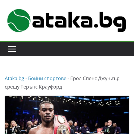
Skip
to
content
Аtaka.bg
-
Бойни спортове
-
Ерол Спенс Джуниър
срещу Терънс Крауфорд