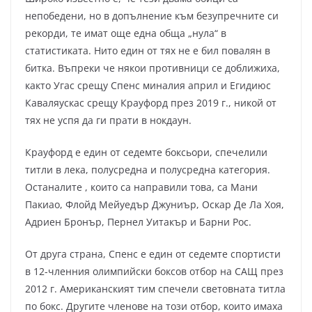
непобедени, но в допълнение към безупречните си
рекорди, те имат още една обща „нула“ в
статистиката. Нито един от тях не е бил повалян в
битка. Въпреки че някои противници се доближиха,
както Угас срещу Спенс миналия април и Егидиюс
Каваляускас срещу Крауфорд през 2019 г., никой от
тях не успя да ги прати в нокдаун.
Крауфорд е един от седемте боксьори, спечелили
титли в лека, полусредна и полусредна категория.
Останалите , които са направили това, са Мани
Пакиао, Флойд Мейуедър Джуниър, Оскар Де Ла Хоя,
Адриен Бронър, Пернел Уитакър и Барни Рос.
От друга страна, Спенс е един от седемте спортисти
в 12-членния олимпийски боксов отбор на САЩ през
2012 г. Американският тим спечели световната титла
по бокс. Другите членове на този отбор, които имаха