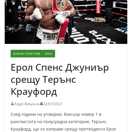
БОЙНИ СПОРТОВЕ
БОКС
Ерол Спенс Джуниър
срещу Терънс
Крауфорд
Angel Bekyarov
22/07/2023
След години на уговорки, боксьор номер 1 в
ранглистата на полусредна категория, Терънс
Крауфорд, ще се изправи срещу претендента Ерол