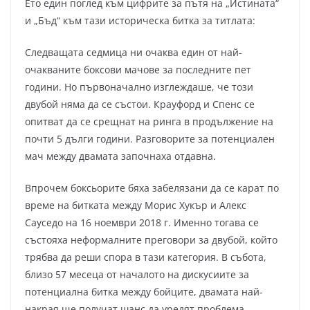
Ето един поглед към цифрите за пътя на „Истината“
и „Бъд“ към тази историческа битка за титлата:
Следващата седмица ни очаква един от най-
очакваните боксови мачове за последните пет
години. Но първоначално изглеждаше, че този
двубой няма да се състои. Крауфорд и Спенс се
опитват да се срещнат на ринга в продължение на
почти 5 дълги години. Разговорите за потенциален
мач между двамата започнаха отдавна.
Впрочем боксьорите бяха забелязани да се карат по
време на битката между Морис Хукър и Алекс
Сауседо на 16 ноември 2018 г. Именно тогава се
състояха неформалните преговори за двубой, който
трябва да реши спора в тази категория. В събота,
близо 57 месеца от началото на дискусиите за
потенциална битка между бойците, двамата най-
накрая ще получат шанс да уредят проблема.