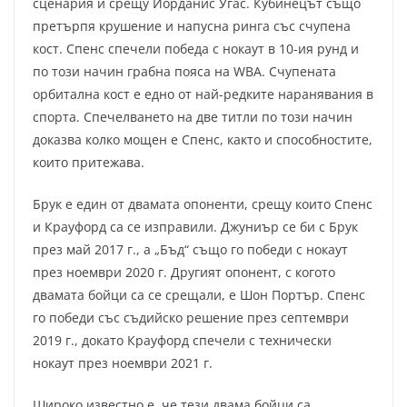
сценария и срещу Йорданис Угас. Кубинецът също
претърпя крушение и напусна ринга със счупена
кост. Спенс спечели победа с нокаут в 10-ия рунд и
по този начин грабна пояса на WBA. Счупената
орбитална кост е едно от най-редките наранявания в
спорта. Спечелването на две титли по този начин
доказва колко мощен е Спенс, както и способностите,
които притежава.
Брук е един от двамата опоненти, срещу които Спенс
и Крауфорд са се изправили. Джуниър се би с Брук
през май 2017 г., а „Бъд“ също го победи с нокаут
през ноември 2020 г. Другият опонент, с когото
двамата бойци са се срещали, е Шон Портър. Спенс
го победи със съдийско решение през септември
2019 г., докато Крауфорд спечели с технически
нокаут през ноември 2021 г.
Широко известно е, че тези двама бойци са