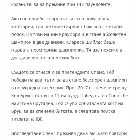
коланите, за да премине при 147-паундовите.
Ако спечели безспорната титла в полусредна
категория, той ще бъде първият боксьор с четири
пояса. По този начин Крауфорд ще стане абсолютен
шампион в две дивизии. Клареса Шийлдс беше
първата неоспорима шампионка. Тя взе поясите в
две дивизии, но в женския бокс.
Същото се отнася и за претендента Спенс. Той
победи на два пъти, за да стане безспорен шампион
в полусредна категория. През 2017 г. спечели срещу
Кел Брук с нокаут в 11-ия рунд. Победата на Спенс бе
наистина брутална. Той счупи орбиталната кост на
Брук, за да спечели битката, а след това поиска
титлата на IBF.
Впоследствие Спенс преживя дежа-вю, като повтори