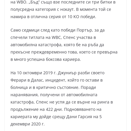
на WBO. „Бъд“ също взе последните си три битки в
полусредна категория с нокаут. В момента той се
намира в отлична серия от 10 KO победи.
Само седмици след като победи Портър, за да
спечели титлата на WBC, Спенс участва в
автомобилна катастрофа, която бе на ръба да
прекъсне преждевременно това, което се превърна
в много успешна боксова кариера.
На 10 октомври 2019 г. Джуниър разби своето
Ферари в Далас, инцидент, който го остави в
болница и в критично състояние. Поради
наранявания, получени от автомобилната
катастрофа, Спенс не успя да се върне на ринга в
продължение на 422 дни. Подновяването на
кариерата му дойде срещу Дани Гарсия на 5
декември 2020 г.