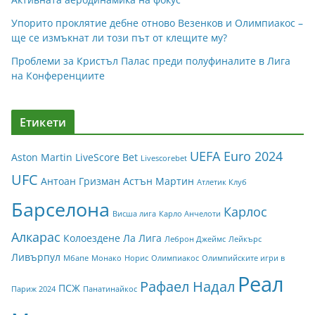
Упорито проклятие дебне отново Везенков и Олимпиакос –
ще се измъкнат ли този път от клещите му?
Проблеми за Кристъл Палас преди полуфиналите в Лига
на Конференциите
Етикети
UEFA Euro 2024
Aston Martin
LiveScore Bet
Livescorebet
UFC
Антоан Гризман
Астън Мартин
Атлетик Клуб
Барселона
Карлос
Висша лига
Карло Анчелоти
Алкарас
Колоездене
Ла Лига
Леброн Джеймс
Лейкърс
Ливърпул
Мбапе
Монако
Норис
Олимпиакос
Олимпийските игри в
Реал
Рафаел Надал
ПСЖ
Париж 2024
Панатинайкос