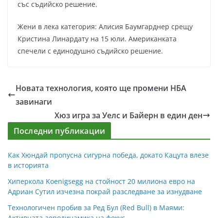
със съдийско решение.
Жени в лека категория: Алисия Баумгарднер срещу
Кристина Линардату на 15 юли. Американката
спечели с единодушно съдийско решение.
Новата технология, която ще промени НБА
завинаги
Хюз игра за Уелс и Байерн в един ден
Последни публикации
Как Хюндай пропусна сигурна победа, докато Кацута влезе
в историята
Хиперкола Koenigsegg на стойност 20 милиона евро на
Адриан Сутил изчезна покрай разследване за изнудване
Технологичен пробив за Ред Бул (Red Bull) в Маями:
Активната аеродинамика на фокус