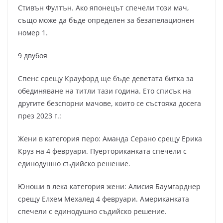
Стивън Фултън. Ако японецът спечели този мач,
също може да бъде определен за безапелационен
номер 1.
9 двубоя
Спенс срещу Крауфорд ще бъде деветата битка за
обединяване на титли тази година. Ето списък на
другите безспорни мачове, които се състояха досега
през 2023 г.:
Жени в категория перо: Аманда Серано срещу Ерика
Круз на 4 февруари. Пуерториканката спечели с
единодушно съдийско решение.
Юноши в лека категория жени: Алисия Баумгарднер
срещу Елхем Мехалед 4 февруари. Американката
спечели с единодушно съдийско решение.