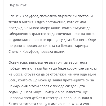
Първи път
Спенс и Крауфорд спечелиха първите си световни
титли в Англия. Рядко постижение, като се има
предвид, че много американци, които пътуват до
Обединеното кралство за да спечелят пояс на някоя
от дивизиите, често се връщат у дома без него. Още
по-рано в професионалната си боксова кариера
Спенс и Крауфорд правеха вълни.
Освен това, въпреки че има голяма вероятност
победителят от тази битка да бъде коронясан за крал
на бокса, струва си да се отбележи, че има още един
боец, който също може да заяви претенциите си за
най-добрия в този спорт с победа следващата
седмица. Наоя Инуе, номер 2 в ранглистата, ще
направи своя дебют в категория перо на 25 юли в
битка за титлата срещу шампиона на WBC и WBO