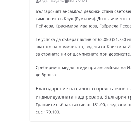
Angel Bekyarov
08/07/2023
Българският ансамбъл-девойки стана светове
гимнастика в Клуж (Румъния). До отличието с
Пейчева, Красимира Иванова, Габриела Пеева
Те успяха да съберат актив от 62.050 (31.750 н
златото на момичетата, водени от Кристина И
за страната ни от шампионата при девойките.
Сребърният медал отиде при ансамбъла на Изр
до бронза.
Благодарение на силното представяне н
индивидуалната надпревара, България т
Грациите събраха актив от 181.00, следвани 
със 179.100.