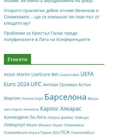
Маями: Активната аеродинамика на фокус
Упорито проклятие дебне отново Везенков и
Олимпиакос – ще се измъкнат ли този път от
клещите му?
Проблеми за Кристъл Палас преди
полуфиналите в Лига на Конференциите
Етикети
UEFA
Aston Martin
LiveScore Bet
Livescorebet
UFC
Euro 2024
Антоан Гризман
Астън
Барселона
Мартин
Атлетик Клуб
Висша
Карлос Алкарас
лига
Карло Анчелоти
Колоездене
Ла Лига
Леброн Джеймс
Лейкърс
Ливърпул
Мбапе
Монако
Норис
Олимпиакос
ПСЖ
Олимпийските игри в Париж 2024
Панатинайкос