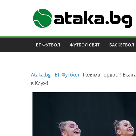
Skip
to
content
БГ ФУТБОЛ
ФУТБОЛ СВЯТ
БАСКЕТБОЛ
Аtaka.bg
-
БГ Футбол
-
Голяма гордост! Бълг
в Клуж!