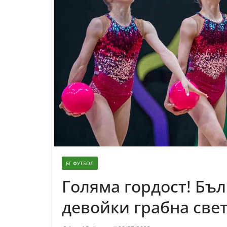
БГ ФУТБОЛ
Голяма гордост! Бъл
девойки грабна свет