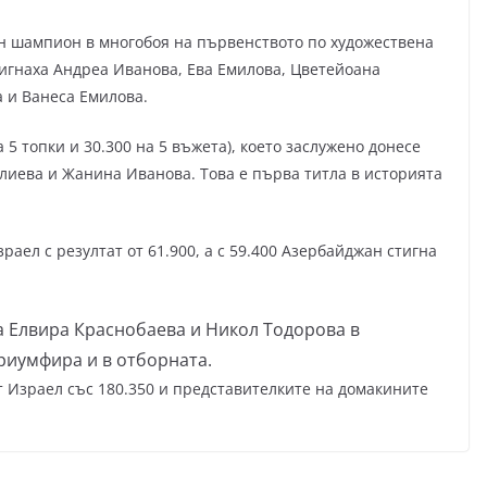
н шампион в многобоя на първенството по художествена
тигнаха Андреа Иванова, Ева Емилова, Цветейоана
 и Ванеса Емилова.
а 5 топки и 30.300 на 5 въжета), което заслужено донесе
лиева и Жанина Иванова. Това е първа титла в историята
аел с резултат от 61.900, а с 59.400 Азербайджан стигна
а Елвира Краснобаева и Никол Тодорова в
риумфира и в отборната.
от Израел със 180.350 и представителките на домакините