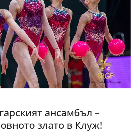
гарският ансамбъл –
овното злато в Клуж!