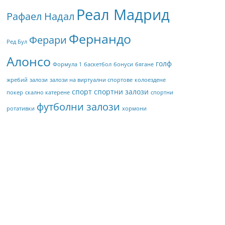
Реал Мадрид
Рафаел Надал
Фернандо
Ферари
Ред Бул
Алонсо
голф
Формула 1
баскетбол
бонуси
бягане
жребий
залози
залози на виртуални спортове
колоездене
спорт
спортни залози
покер
скално катерене
спортни
футболни залози
ротативки
хормони