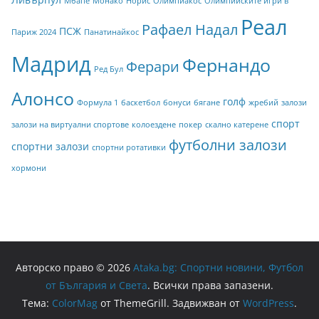
Мбапе
Монако
Норис
Олимпиакос
Олимпийските игри в
Реал
Рафаел Надал
ПСЖ
Париж 2024
Панатинайкос
Мадрид
Фернандо
Ферари
Ред Бул
Алонсо
голф
Формула 1
баскетбол
бонуси
бягане
жребий
залози
спорт
залози на виртуални спортове
колоездене
покер
скално катерене
футболни залози
спортни залози
спортни ротативки
хормони
Авторско право © 2026
Ataka.bg: Спортни новини, Футбол
от България и Света
. Всички права запазени.
Тема:
ColorMag
от ThemeGrill. Задвижван от
WordPress
.