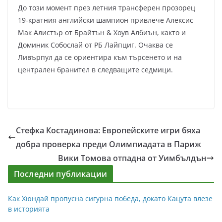
До този момент през летния трансферен прозорец
19-кратния английски шампион привлече Алексис
Мак Алистър от Брайтън & Хоув Албиън, както и
Доминик Собослай от РБ Лайпциг. Очаква се
Ливърпул да се ориентира към търсенето и на
централен бранител в следващите седмици.
Стефка Костадинова: Европейските игри бяха
добра проверка преди Олимпиадата в Париж
Вики Томова отпадна от Уимбълдън
Последни публикации
Как Хюндай пропусна сигурна победа, докато Кацута влезе
в историята