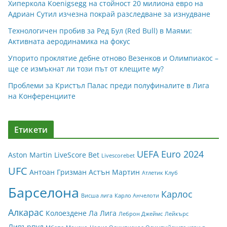
Хиперкола Koenigsegg на стойност 20 милиона евро на
Адриан Сутил изчезна покрай разследване за изнудване
Технологичен пробив за Ред Бул (Red Bull) в Маями:
Активната аеродинамика на фокус
Упорито проклятие дебне отново Везенков и Олимпиакос –
ще се измъкнат ли този път от клещите му?
Проблеми за Кристъл Палас преди полуфиналите в Лига
на Конференциите
Етикети
UEFA Euro 2024
Aston Martin
LiveScore Bet
Livescorebet
UFC
Антоан Гризман
Астън Мартин
Атлетик Клуб
Барселона
Карлос
Висша лига
Карло Анчелоти
Алкарас
Колоездене
Ла Лига
Леброн Джеймс
Лейкърс
Ливърпул