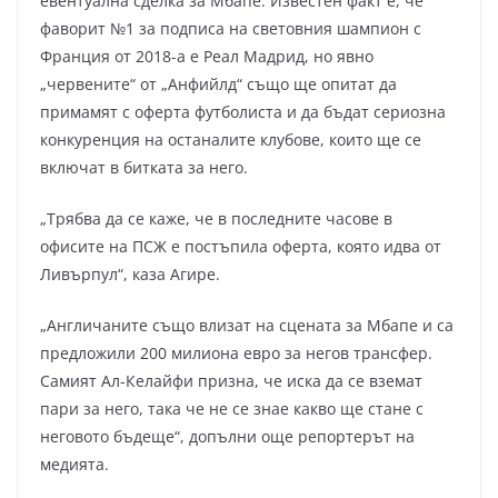
евентуална сделка за Мбапе. Известен факт е, че
фаворит №1 за подписа на световния шампион с
Франция от 2018-а е Реал Мадрид, но явно
„червените“ от „Анфийлд“ също ще опитат да
примамят с оферта футболиста и да бъдат сериозна
конкуренция на останалите клубове, които ще се
включат в битката за него.
„Трябва да се каже, че в последните часове в
офисите на ПСЖ е постъпила оферта, която идва от
Ливърпул“, каза Агире.
„Англичаните също влизат на сцената за Мбапе и са
предложили 200 милиона евро за негов трансфер.
Самият Ал-Келайфи призна, че иска да се вземат
пари за него, така че не се знае какво ще стане с
неговото бъдеще“, допълни още репортерът на
медията.