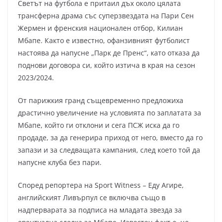
Светът на футбола е притаил дъх около цялата
трансферна драма със суперзвездата на Пари Сен
Жермен и френския национален отбор, Килиан
Мбапе. Както е известно, офанзивният футболист
настоява да напусне „Парк де Пренс“, като отказа да
поднови договора си, който изтича в края на сезон
2023/2024.
От парижкия гранд същевременно предложиха
драстично увеличение на условията по заплатата за
Мбапе, който ги отклони и сега ПСЖ иска да го
продаде, за да генерира приход от него, вместо да го
запази и за следващата кампания, след което той да
напусне клуба без пари.
Според репортера на Sport Witness – Еду Агире,
английският Ливърпул се включва също в
надперварата за подписа на младата звезда за