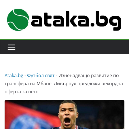
Skip
to
content
Аtaka.bg
-
Футбол свят
-
Изненадващо развитие по
трансфера на Мбапе: Ливърпул предложи рекордна
оферта за него