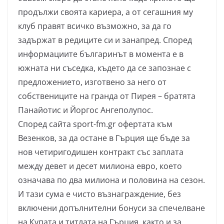
продължи своята кариера, а от сегашния му
клуб правят всичко възможно, за да го
задържат в редиците си и занапред. Според
информациите българинът в момента е в
южната ни съседка, където да се запознае с
предложението, изготвено за него от
собствениците на гранда от Пирея – братята
Панайотис и Йоргос Ангеполупос.
Според сайта sport-fm.gr офертата към
Везенков, за да остане в Гърция ще бъде за
нов четиригодишен контракт със заплата
между девет и десет милиона евро, което
означава по два милиона и половина на сезон.
И тази сума е чисто възнаграждение, без
включени допълнителни бонуси за спечелване
на Купата и титлата на Гърция, както и за