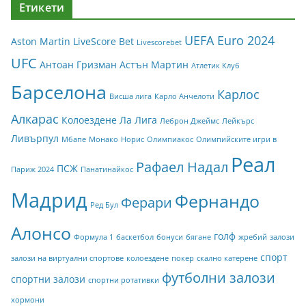
Етикети
UEFA Euro 2024
Aston Martin
LiveScore Bet
Livescorebet
UFC
Антоан Гризман
Астън Мартин
Атлетик Клуб
Барселона
Карлос
Висша лига
Карло Анчелоти
Алкарас
Колоездене
Ла Лига
Леброн Джеймс
Лейкърс
Ливърпул
Мбапе
Монако
Норис
Олимпиакос
Олимпийските игри в
Реал
Рафаел Надал
ПСЖ
Париж 2024
Панатинайкос
Мадрид
Фернандо
Ферари
Ред Бул
Алонсо
голф
Формула 1
баскетбол
бонуси
бягане
жребий
залози
спорт
залози на виртуални спортове
колоездене
покер
скално катерене
футболни залози
спортни залози
спортни ротативки
хормони