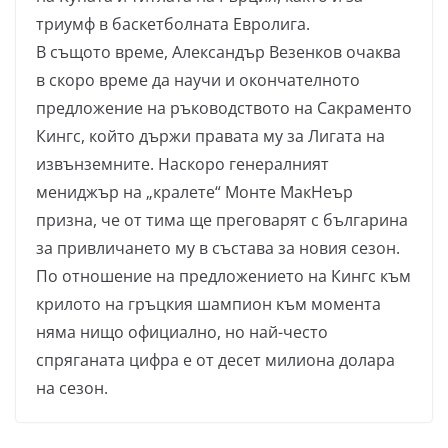
триумф в баскетболната Евролига.
В същото време, Александър Везенков очаква
в скоро време да научи и окончателното
предложение на ръководството на Сакраменто
Кингс, който държи правата му за Лигата на
извънземните. Наскоро генералният
мениджър на „кралете“ Монте МакНеър
призна, че от тима ще преговарят с българина
за привличането му в състава за новия сезон.
По отношение на предложението на Кингс към
крилото на гръцкия шампион към момента
няма нищо официално, но най-често
спряганата цифра е от десет милиона долара
на сезон.