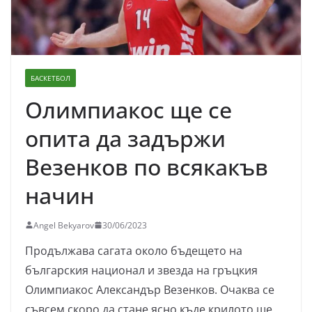
БАСКЕТБОЛ
Олимпиакос ще се
опита да задържи
Везенков по всякакъв
начин
Angel Bekyarov
30/06/2023
Продължава сагата около бъдещето на
българския национал и звезда на гръцкия
Олимпиакос Александър Везенков. Очаква се
съвсем скоро да стане ясно къде крилото ще