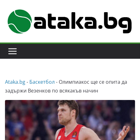
Skip
to
content
Аtaka.bg
-
Баскетбол
-
Олимпиакос ще се опита да
задържи Везенков по всякакъв начин