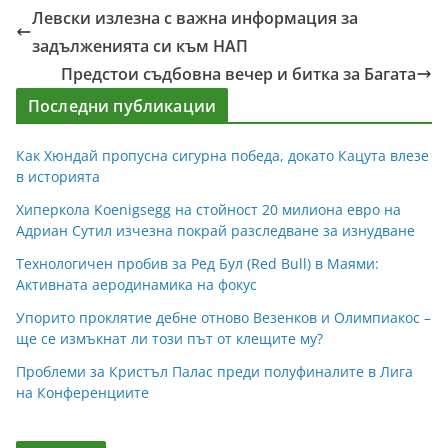
Левски излезна с важна информация за
задълженията си към НАП
Предстои съдбовна вечер и битка за Багата
Последни публикации
Как Хюндай пропусна сигурна победа, докато Кацута влезе
в историята
Хиперкола Koenigsegg на стойност 20 милиона евро на
Адриан Сутил изчезна покрай разследване за изнудване
Технологичен пробив за Ред Бул (Red Bull) в Маями:
Активната аеродинамика на фокус
Упорито проклятие дебне отново Везенков и Олимпиакос –
ще се измъкнат ли този път от клещите му?
Проблеми за Кристъл Палас преди полуфиналите в Лига
на Конференциите