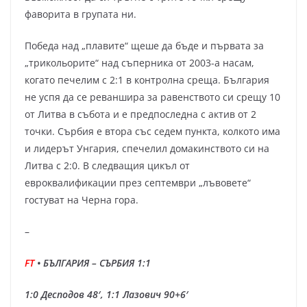
фаворита в групата ни.
Победа над „плавите“ щеше да бъде и първата за
„трикольорите“ над съперника от 2003-а насам,
когато печелим с 2:1 в контролна среща. България
не успя да се реваншира за равенството си срещу 10
от Литва в събота и е предпоследна с актив от 2
точки. Сърбия е втора със седем пункта, колкото има
и лидерът Унгария, спечелил домакинството си на
Литва с 2:0. В следващия цикъл от
евроквалификации през септември „лъвовете“
гостуват на Черна гора.
–
FT
• БЪЛГАРИЯ – СЪРБИЯ 1:1
1:0 Десподов 48′, 1:1 Лазович 90+6′