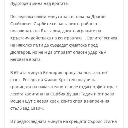
Лудогорец мина над вратата.
Последваха силни минути за състава на Драган
Стойкович. Сърбите се настаниха трайно в
половината на България, докато играчите на
Кръстаич действаха на контраатака. „Орлите” успяха
на няколко пъти да създадат суматоха пред
Дюлгеров, но не и да отправят опасен удар към
неговата врата.
В 69-ата минута България пропусна нов „златен”
шанс. Резервата Филип Кръстев получи на
границата на наказателното поле отдясно, финтира с
лекота капитана на Сърбия Душан Тадич и отправи
мощен шут с левия крак, който спря в напречния
стълб зад Савич.
В предпоследната минута на срещата Сърбия стигна