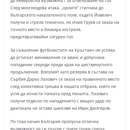
до невероятна възможност за отбелязване на гол.
След многоходова атака, „орлите” стигнаха до
българското наказателното поле, където Йовелич
получи и стреля технично, но Илия Груев се оказа на
точното място и блокира изстреля,
предотвратявайки сигурен гол.
За съжаление футболистите на Кръстаич не успяха
да устискат минималния си аванс и допуснаха
попадение секунди преди края на шестминутното
продължение. Влезлият като резерва в състава на
Сърбия Дарко Лазович се оказа на правилното място
след колективна грешка в нашата отбрана, която не
успя да изчисти топката пред пеналта. Лазович
получи отдясно по нападението с мощен удар по
диагонала не остави шансове на Иван Дюлгеров.
По този начин България пропусна отлична
възможност да си тръгне с трите точки срещу