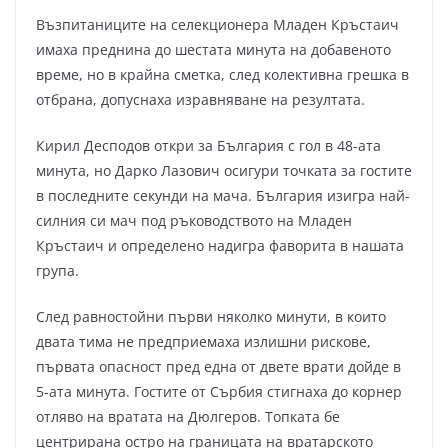
Възпитаниците на селекционера Младен Кръстаич
имаха преднина до шестата минута на добавеното
време, но в крайна сметка, след колективна грешка в
отбрана, допуснаха изравняване на резултата.
Кирил Десподов откри за България с гол в 48-ата
минута, но Дарко Лазович осигури точката за гостите
в последните секунди на мача. България изигра най-
силния си мач под ръководството на Младен
Кръстаич и определено надигра фаворита в нашата
група.
След равностойни първи няколко минути, в които
двата тима не предприемаха излишни рискове,
първата опасност пред една от двете врати дойде в
5-ата минута. Гостите от Сърбия стигнаха до корнер
отляво на вратата на Дюлгеров. Топката бе
центрирана остро на границата на вратарското