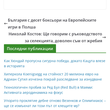
България с десет боксьори на Европейските
игри в Полша
Николай Костов: Ще говорим с ръководството
за селекцията, доволен съм от жребия
Последни публикации
Как Хюндай пропусна сигурна победа, докато Кацута влезе
в историята
Хиперкола Koenigsegg на стойност 20 милиона евро на
Адриан Сутил изчезна покрай разследване за изнудване
Технологичен пробив за Ред Бул (Red Bull) в Маями:
Активната аеродинамика на фокус
Упорито проклятие дебне отново Везенков и Олимпиакос –
ще се измъкнат ли този път от клещите му?