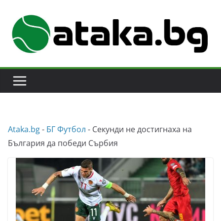
Skip
to
content
Аtaka.bg
-
БГ Футбол
-
Секунди не достигнаха на
България да победи Сърбия