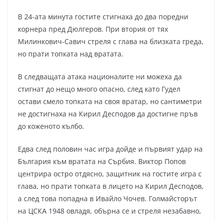
В 24-ата минута гостите стигнаха до два поредни
корнера пред Дюлгеров. При втория от тях
Милинкович-Савич стреля с глава на близката греда,
но прати топката над вратата.
В следващата атака националите ни можеха да
стигнат до нещо много опасно, след като Гудел
остави смело топката на своя вратар, но сантиметри
не достигнаха на Кирил Десподов да достигне пръв
до коженото кълбо.
Едва след половин час игра дойде и първият удар на
България към вратата на Сърбия. Виктор Попов
центрира остро отдясно, защитник на гостите игра с
глава, но прати топката в лицето на Кирил Десподов,
а след това попадна в Ивайло Чочев. Голмайсторът
на ЦСКА 1948 овладя, обърна се и стреля незабавно,