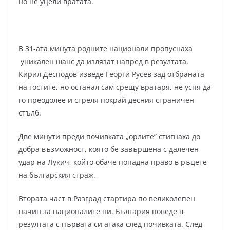
но не уцели вратата.
В 31-ата минута родните национали пропуснаха
уникален шанс да излязат напред в резултата.
Кирил Десподов изведе Георги Русев зад отбраната
на гостите, но останал сам срещу вратаря, не успя да
го преодолее и стреля покрай десния страничен
стълб.
Две минути преди почивката „орлите” стигнаха до
добра възможност, която бе завършена с далечен
удар на Лукич, който обаче попадна право в ръцете
на българския страж.
Втората част в Разград стартира по великолепен
начин за националите ни. България поведе в
резултата с първата си атака след почивката. След