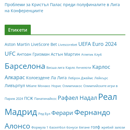
Проблеми за Кристъл Палас преди полуфиналите в Лига
на Конференциите
Етикети
UEFA Euro 2024
Aston Martin
LiveScore Bet
Livescorebet
UFC
Антоан Гризман
Астън Мартин
Атлетик Клуб
Барселона
Карлос
Висша лига
Карло Анчелоти
Алкарас
Колоездене
Ла Лига
Леброн Джеймс
Лейкърс
Ливърпул
Мбапе
Монако
Норис
Олимпиакос
Олимпийските игри в
Реал
Рафаел Надал
ПСЖ
Париж 2024
Панатинайкос
Мадрид
Фернандо
Ферари
Ред Бул
Алонсо
голф
Формула 1
баскетбол
бонуси
бягане
жребий
залози