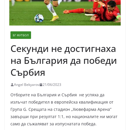
БГ ФУТБОЛ
Секунди не достигнаха
на България да победи
Сърбия
Angel Bekyarov
21/06/2023
Отборите на България и Сърбия не успяха да
излъчат победител в европейска квалификация от
Група G. Срещата на стадион „Хювефарма Арена”
завърши при резултат 1:1, но националите ни могат
само да съжаляват за изпуснатата победа.