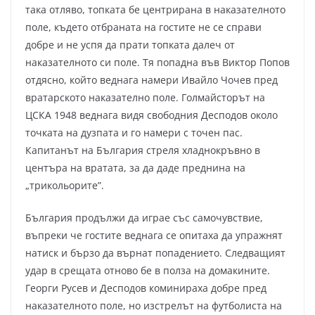
така отляво, топката бе центрирана в наказателното
поле, където отбраната на гостите не се справи
добре и не успя да прати топката далеч от
наказателното си поле. Тя попадна във Виктор Попов
отдясно, който веднага намери Ивайло Чочев пред
вратарското наказателно поле. Голмайсторът на
ЦСКА 1948 веднага видя свободния Десподов около
точката на дузпата и го намери с точен пас.
Капитанът на България стреля хладнокръвно в
центъра на вратата, за да даде преднина на
„трикольорите”.
България продължи да играе със самочувствие,
въпреки че гостите веднага се опитаха да упражнят
натиск и бързо да върнат попадението. Следващият
удар в срещата отново бе в полза на домакините.
Георги Русев и Десподов коминираха добре пред
наказателното поле, но изстрелът на футболиста на