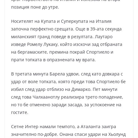
позиция поне до утре.
Носителят на Купата и Суперкупата на Италия
започна перфектно срещата. Още в 39-ата секунда
миланският гранд поведе в резултата. Лаутаро
изведе Ромелу Лукаку, който изскочи зад отбраната
на бергамаските, премина покрай Спортиело и
прати топката в опразнената му врата.
В третата минута Барела удвои, след като довкара с
удар от воле топката, която преди това Спортиело бе
избил след удар отблизо на Димарко. Пет минути
след това Чалхаанотлу реализира трето попадение,
но то бе отменено заради засада, за успокоение на
гостите.
Сетне Интер намали темпото, а Аталанта заигра
значително по-добре. Онана спаси удари на Хьолунд