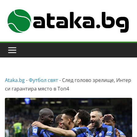
Skip
to
content
Аtaka.bg
-
Футбол свят
-
След голово зрелище, Интер
си гарантира място в Топ4