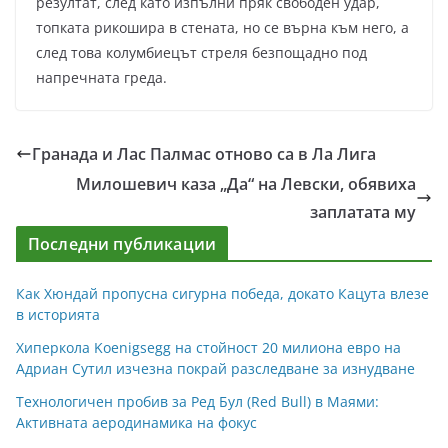
резултат, след като изпълни пряк свободен удар,
топката рикошира в стената, но се върна към него, а
след това колумбиецът стреля безпощадно под
напречната греда.
Гранада и Лас Палмас отново са в Ла Лига
Милошевич каза „Да“ на Левски, обявиха
заплатата му
Последни публикации
Как Хюндай пропусна сигурна победа, докато Кацута влезе
в историята
Хиперкола Koenigsegg на стойност 20 милиона евро на
Адриан Сутил изчезна покрай разследване за изнудване
Технологичен пробив за Ред Бул (Red Bull) в Маями:
Активната аеродинамика на фокус