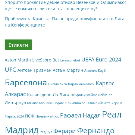
Упорито проклятие дебне отново Везенков и Олимпиакос –
ще се измъкнат ли този път от клещите му?
Проблеми за Кристъл Палас преди полуфиналите в Лига
на Конференциите
Етикети
UEFA Euro 2024
Aston Martin
LiveScore Bet
Livescorebet
UFC
Антоан Гризман
Астън Мартин
Атлетик Клуб
Барселона
Карлос
Висша лига
Карло Анчелоти
Алкарас
Колоездене
Ла Лига
Леброн Джеймс
Лейкърс
Ливърпул
Мбапе
Монако
Норис
Олимпиакос
Олимпийските игри в
Реал
Рафаел Надал
ПСЖ
Париж 2024
Панатинайкос
Мадрид
Фернандо
Ферари
Ред Бул