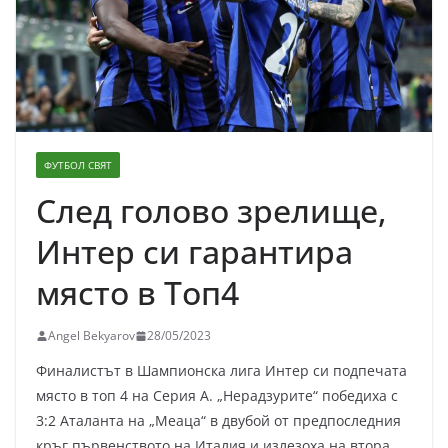
ФУТБОЛ СВЯТ
След голово зрелище,
Интер си гарантира
място в Топ4
Angel Bekyarov
28/05/2023
Финалистът в Шампионска лига Интер си подпечата
място в топ 4 на Серия А. „Нерадзурите“ победиха с
3:2 Аталанта на „Меаца“ в двубой от предпоследния
кръг първенството на Италия и излезоха на втора