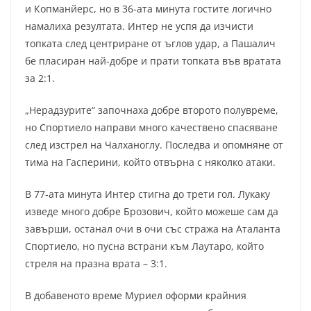
и Копманйерс, но в 36-ата минута гостите логично
намалиха резултата. Интер не успя да изчисти
топката след центриране от ъглов удар, а Пашалич
бе пласиран най-добре и прати топката във вратата
за 2:1.
„Нерадзурите“ започнаха добре второто полувреме,
но Спортиело направи много качествено спасяване
след изстрел на Чалханоглу. Последва и опомняне от
тима на Гасперини, който отвърна с няколко атаки.
В 77-ата минута Интер стигна до трети гол. Лукаку
изведе много добре Брозович, който можеше сам да
завърши, останал очи в очи със стража на Аталанта
Спортиело, но пусна встрани към Лаутаро, който
стреля на празна врата – 3:1.
В добавеното време Муриел оформи крайния