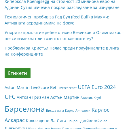
Хиперкола Koenigsegg на стойност 20 милиона евро на
Адриан Сутил изчезна покрай разследване за изнудване
Технологичен пробив за Ред Бул (Red Bull) в Маями:
Активната аеродинамика на фокус
Упорито проклятие дебне отново Везенков и Олимпиакос –
ще се измъкнат ли този път от клещите му?
Проблеми за Кристъл Палас преди полуфиналите в Лига
на Конференциите
Етикети
UEFA Euro 2024
Aston Martin
LiveScore Bet
Livescorebet
UFC
Антоан Гризман
Астън Мартин
Атлетик Клуб
Барселона
Карлос
Висша лига
Карло Анчелоти
Алкарас
Колоездене
Ла Лига
Леброн Джеймс
Лейкърс
Ливърпул
Мбапе
Монако
Норис
Олимпиакос
Олимпийските игри в