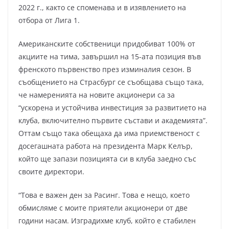
2022 г., както се споменава и в изявлението на
отбора от Лига 1.
Американските собственици придобиват 100% от
акциите на тима, завършил на 15-ата позиция във
френското първенство през изминалия сезон. В
съобщението на Страсбург се съобщава също така,
че намеренията на новите акционери са за
“ускорена и устойчива инвестиция за развитието на
клуба, включително първите състави и академията”.
Оттам също така обещаха да има приемственост с
досегашната работа на президента Марк Келър,
който ще запази позицията си в клуба заедно със
своите директори.
“Това е важен ден за Расинг. Това е нещо, което
обмисляме с моите приятели акционери от две
години насам. Изградихме клуб, който е стабилен