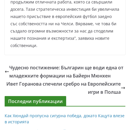
продължим отличната работа, която са свършили
досега. Тази стратегическа инвестиция би увеличила
нашето присъствие в европейския футбол заедно
със собствеността ни на Челси. Вярваме, че това би
създало огромни възможности за нас да споделим
нашите познания и експертиза”, заявиха новите
собственици.
Чудесно постижение: Българин ще води една от
младежките формации на Байерн Мюнхен
Ивет Горанова спечели сребро на Европейските
игри в Полша
Последни публикации
Как Хюндай пропусна сигурна победа, докато Кацута влезе
в историята