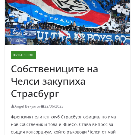
ФУТБОЛ СВЯТ
Собствениците на
Челси закупиха
Страсбург
Angel Bekyarov
22/06/2023
Френският елитен клуб Страсбург официално има
нов собственик и това е BlueCo. Става въпрос за
същия консорциум, който ръководи Челси от май