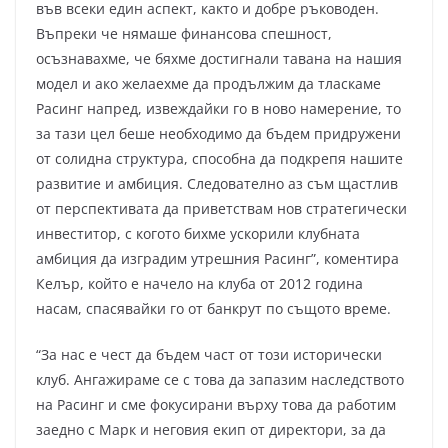
във всеки един аспект, както и добре ръководен.
Въпреки че нямаше финансова спешност,
осъзнавахме, че бяхме достигнали тавана на нашия
модел и ако желаехме да продължим да тласкаме
Расинг напред, извеждайки го в ново намерение, то
за тази цел беше необходимо да бъдем придружени
от солидна структура, способна да подкрепя нашите
развитие и амбиция. Следователно аз съм щастлив
от перспективата да приветствам нов стратегически
инвеститор, с когото бихме ускорили клубната
амбиция да изградим утрешния Расинг”, коментира
Келър, който е начело на клуба от 2012 година
насам, спасявайки го от банкрут по същото време.
“За нас е чест да бъдем част от този исторически
клуб. Ангажираме се с това да запазим наследството
на Расинг и сме фокусирани върху това да работим
заедно с Марк и неговия екип от директори, за да