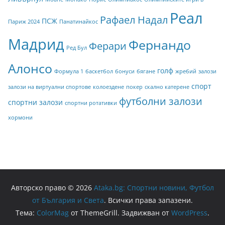
Реал
Рафаел Надал
ПСЖ
Париж 2024
Панатинайкос
Мадрид
Фернандо
Ферари
Ред Бул
Алонсо
голф
Формула 1
баскетбол
бонуси
бягане
жребий
залози
спорт
залози на виртуални спортове
колоездене
покер
скално катерене
футболни залози
спортни залози
спортни ротативки
хормони
Авторско право © 2026
Ataka.bg: Спортни новини, Футбол
от България и Света
. Всички права запазени.
Тема:
ColorMag
от ThemeGrill. Задвижван от
WordPress
.