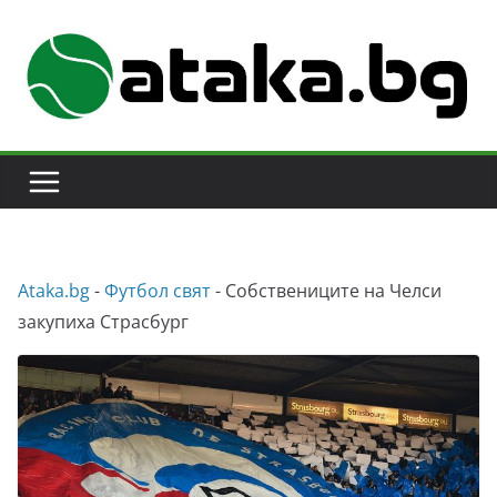
Skip
to
content
Аtaka.bg
-
Футбол свят
-
Собствениците на Челси
закупиха Страсбург