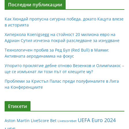
Последни публикации
Как Хюндай пропусна сигурна победа, докато Кацута влезе
в историята
Хиперкола Koenigsegg на стойност 20 милиона евро на
Адриан Сутил изчезна покрай разследване за изнудване
Технологичен пробив за Ред Бул (Red Bull) в Маями:
Активната аеродинамика на фокус
Упорито проклятие дебне отново Везенков и Олимпиакос –
ще се измъкнат ли този път от клещите му?
Проблеми за Кристъл Палас преди полуфиналите в Лига
на Конференциите
Етикети
UEFA Euro 2024
Aston Martin
LiveScore Bet
Livescorebet