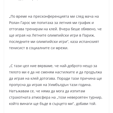
„По време на пресконференцията ми след мача на
Ролан Гарос ме попитаха за летния ми график и
оттогава тренирам на клей. Вчера беше обявено, че
ще играя на Летните олимпийски игри в Париж,
последните ми олимпийски игри“, каза испанският
тенисист в социалните си мрежи.
„С тази цел ние вярваме, че най-доброто нещо за
тялото ми е да не сменям настилките и да продължа
да играя на клей дотогава. Поради тази причина ще
пропусна да играя на Уимбълдън тази година.
Натъжавам се, че няма да мога да изпитам
страхотната атмосфера на „този невероятен турнир,
който винаги ще бъде в сърцето ми“, добави той.