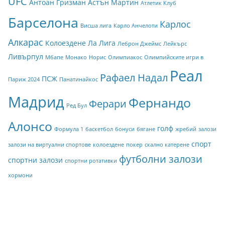
UFC
Антоан Гризман
Астън Мартин
Атлетик Клуб
Барселона
Карлос
Висша лига
Карло Анчелоти
Алкарас
Колоездене
Ла Лига
Леброн Джеймс
Лейкърс
Ливърпул
Мбапе
Монако
Норис
Олимпиакос
Олимпийските игри в
Реал
Рафаел Надал
ПСЖ
Париж 2024
Панатинайкос
Мадрид
Фернандо
Ферари
Ред Бул
Алонсо
голф
Формула 1
баскетбол
бонуси
бягане
жребий
залози
спорт
залози на виртуални спортове
колоездене
покер
скално катерене
футболни залози
спортни залози
спортни ротативки
хормони