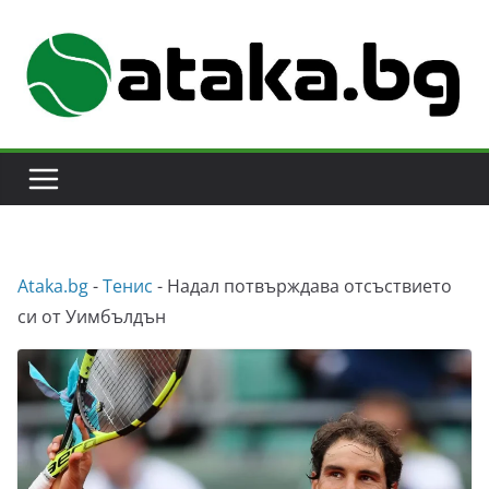
Skip
to
content
Аtaka.bg
-
Тенис
-
Надал потвърждава отсъствието
си от Уимбълдън