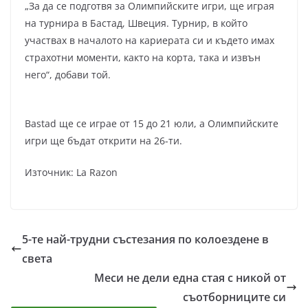
„За да се подготвя за Олимпийските игри, ще играя
на турнира в Бастад, Швеция. Турнир, в който
участвах в началото на кариерата си и където имах
страхотни моменти, както на корта, така и извън
него“, добави той.
Bastad ще се играе от 15 до 21 юли, а Олимпийските
игри ще бъдат открити на 26-ти.
Източник: La Razon
5-те най-трудни състезания по колоездене в
света
Меси не дели една стая с никой от
съотборниците си