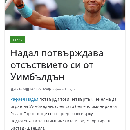
ТЕНИС
Надал потвърждава
отсъствието си от
Уимбълдън
AleksM
14/06/2024
Рафаел Надал
Рафаел Надал
потвърди този четвъртък, че няма да
играе на Уимбълдън, след като беше елиминиран от
Ролан Гарос, и ще се съсредоточи върху
подготовката за Олимпийските игри, с турнира в
Бастад (Швеция).